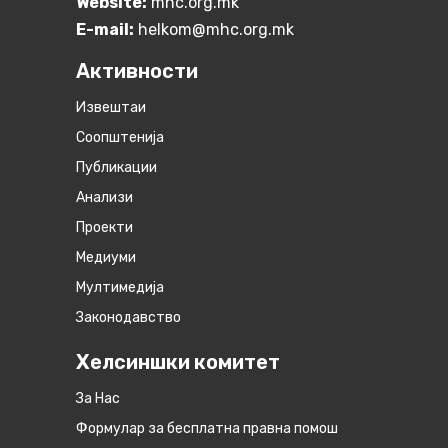
Website:
mhc.org.mk
E-mail:
helkom@mhc.org.mk
Активности
Извештаи
Соопштенија
Публикации
Анализи
Проекти
Медиуми
Мултимедија
Законодавство
Хелсиншки комитет
За Нас
Формулар за бесплатна правна помош