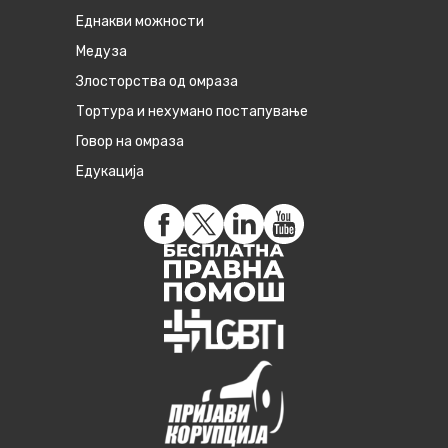
Eднакви можности
Медуза
Злосторства од омраза
Тортура и нехумано постапување
Говор на омраза
Едукација