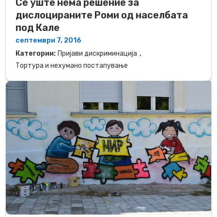
Сè уште нема решение за
дислоцираните Роми од населбата
под Кале
септември 7, 2016
,
Категории:
Пријави дискриминација
Тортура и нехумано постапување