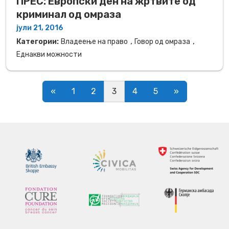
ПРЕС: Европски ден на жртвите од
криминал од омраза
јули 21, 2016
,
,
Категории:
Владеење на право
Говор од омраза
Еднакви можности
Posts navigation
«
1
2
3
4
5
»