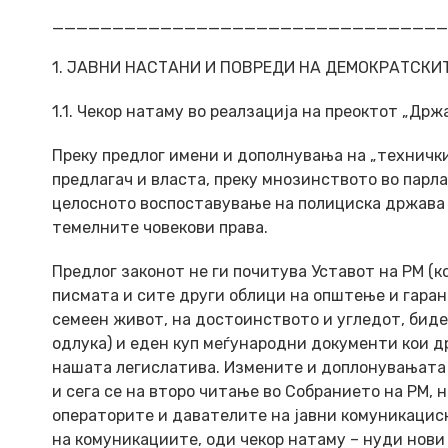
_________________________________
1. ЈАВНИ НАСТАНИ И ПОВРЕДИ НА ДЕМОКРАТСКИ
1.1. Чекор натаму во реалзација на преоктот „Др
Преку предлог имени и дополнувања на „технички
предлагач и власта, преку мнозинството во парла
целосното воспоставување на полициска држава 
темелните човекови права.
Предлог законот не ги почитува Уставот на РМ (к
писмата и сите други облици на општење и гара
семеен живот, на достоинството и угледот, биде
одлука) и еден куп меѓународни документи кои др
нашата легислатива. Измените и доплонувањата 
и сега се на второ читање во Собранието на РМ, 
операторите и давателите на јавни комуникацис
на комуникациите, оди чекор натаму – нуди нови