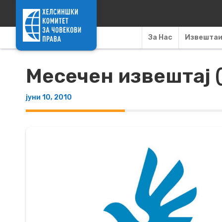
Skip to content
За Нас
Извешта
Месечен извештај (
јуни 10, 2010