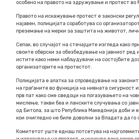
особено на правото на здружување и протест во М
Правото на искажување протест е законски регул
најавен, полицијата соработува со организаторо
преземање на мерки за заштита на животот, личн
Сепак, во случајот на стечајците изгледа како п
своите обврски за обезбедување на јавниот ред 
истите како неми набљудувачи на состојбите доз
организаторите на протестот.
Полицијата е алатка за спроведување на законит
на граѓаните во функција на нивната сигурност и
прв пат како сме сведоци на погазувањето на чо
мислење, такви беа и ланските случувања со јав
од Битола, за што Република Македонија доби и 
кои очигледно не биле доволни за Владата да го
Комитетот уште еднаш потсетува на најголемите
и изразување на протест, и укажува дека секое