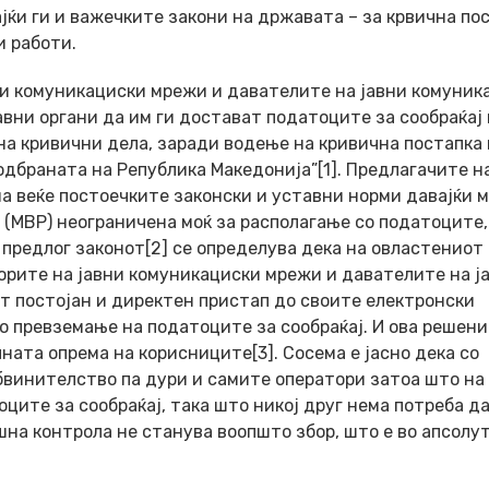
јќи ги и важечките закони на државата – за крвична по
и работи.
ни комуникациски мрежи и давателите на јавни комуник
ни органи да им ги достават податоците за сообраќај 
на кривични дела, заради водење на кривична постапка
одбраната на Република Македонија”[1]. Предлагачите н
а веќе постоечките законски и уставни норми давајќи м
(МВР) неограничена моќ за располагање со податоците,
 предлог законот[2] се определува дека на овластениот
торите на јавни комуникациски мрежи и давателите на ј
т постојан и директен пристап до своите електронски
о превземање на податоците за сообраќај. И ова решени
ната опрема на корисниците[3]. Сосема е јасно дека со
бвинителство па дури и самите оператори затоа што на
ците за сообраќај, така што никој друг нема потреба да
на контрола не станува воопшто збор, што е во апсолу