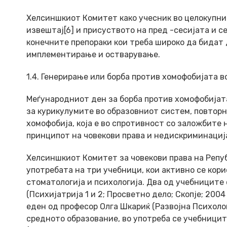
Хелсиншкиот Комитет како учесник во целокупн
извештај[6] и присуството на пред -сесијата и с
конечните препораки кои треба широко да бидат
имплементирање и остварување.
1.4. Генерирање или борба против хомофобијата 
Меѓународниот ден за борба против хомофобијата
за курикулумите во образовниот систем, повтор
хомофобија, која е во спротивност со заложбите
принципот на човекови права и недискриминациј
Хелсиншкиот Комитет за човекови права на Репуб
употребата на три учебници, кои активно се кор
стоматологија и психологија. Два од учебниците
(Психијатрија 1 и 2; Просветно дело; Скопје; 2004
еден од професор Олга Шкариќ (Развојна Психолог
средното образование, во употреба се учебниците