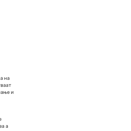
а на
уваат
вање и
е
ва а