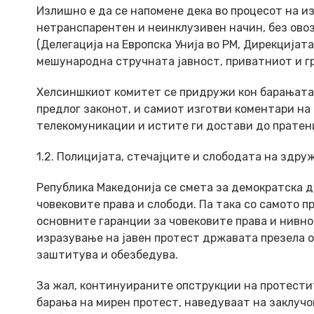
Излишно е да се напомене дека во процесот на и
нетранспарентен и неинклузивен начин, без ов
(Делегација на Европска Унија во РМ, Дирекцијат
мешународна стручната јавност, приватниот и гр
Хелсиншкиот комитет се придружи кон барањата 
предлог законот, и самиот изготви коментари на
телекомуникации и истите ги достави до пратени
1.2. Полицијата, стечајците и слободата на здр
Република Македонија се смета за демократска д
човековите права и слободи. Па така со самото 
основните гаранции за човековите права и нивно
изразување на јавен протест државата презела о
заштитува и обезбедува.
За жал, континуираните опструкции на протестит
барања на мирен протест, наведуваат на заклучо