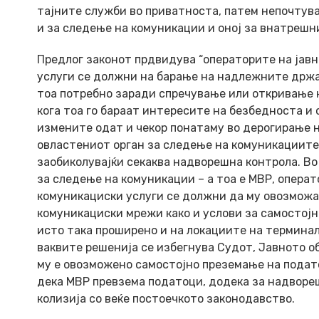
тајните служби во приватноста, патем непочтува
и за следење на комуникации и оној за внатрешн
Предлог законот прдвидува “операторите на јав
услуги се должни на барање на надлежните држав
тоа потребно заради спречување или откривање 
кога тоа го бараат интересите на безбедноста и 
измените одат и чекор понатаму во дерогирање н
овластениот орган за следење на комуникациите 
заобиколувајќи секаква надворешна контрола. Во
за следење на комуникации – а тоа е МВР, опера
комуникациски услуги се должни да му овозможа
комуникациски мрежи како и услови за самостојн
исто така проширено и на локациите на терминал
ваквите решенија се избегнува Судот, Јавното о
му е овозможено самостојно преземање на подато
дека МВР превзема податоци, додека за надвореш
колизија со веќе постоечкото законодавство.