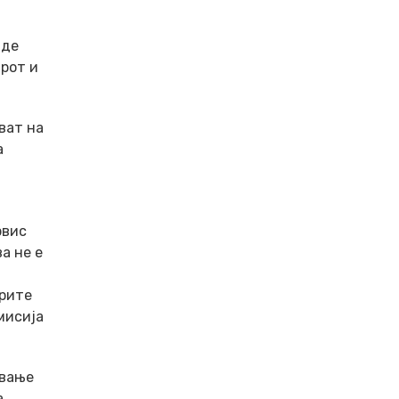
иде
ирот и
ват на
а
рвис
а не е
ерите
мисија
ување
а