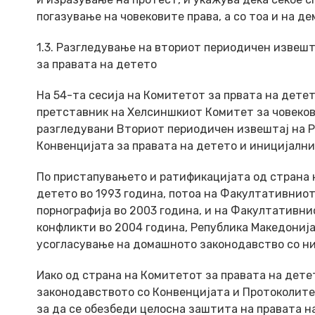
погазување на човековите права, а со тоа и на 
1.3. Разгледување на вториот периодичен извешт
за правата на детето
На 54-та сесија на Комитетот за првата на детето
претставник на Хелсиншкиот Комитет за човекови
разгледувани Вториот периодичен извештај на Р
Конвенцијата за правата на детето и иницијалн
По пристапувањето и ратификацијата од страна н
детето во 1993 година, потоа на Факултативниот 
порнографија во 2003 година, и на Факултативни
конфликти во 2004 година, Република Македонија
усогласување на домашното законодавство со ни
Иако од страна на Комитетот за правата на дете
законодавството со Конвенцијата и Протоколите,
за да се обезбеди целосна заштита на правата н