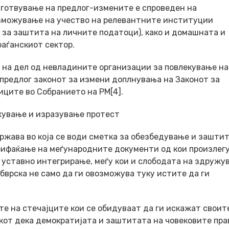
зготвување на предлог-измените е спроведен на
озможување на учество на релевантните институции
а за заштита на личните податоци), како и домашната и
аѓанскиот сектор.
на дел од невладините организации за повлекување на
 предлог законот за измени доплнувања на Законот за
ците во Собранието на РМ[4].
ужување и изразување протест
ржава во која се води сметка за обезбедување и заштит
прифаќање на меѓународните документи од кои произлег
 уставно интегрирање, меѓу кои и слободата на здружу
бврска не само да ги овозможува туку истите да ги
е на стечајците кои се обидуваат да ги искажат своит
кот дека демократијата и заштитата на човековите пра