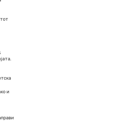
етот
д
јата.
етска
ко и
аправи