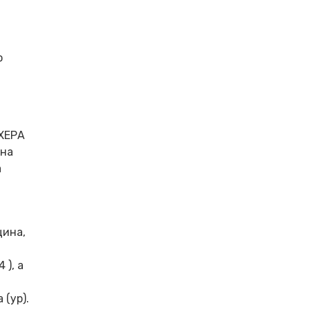
о
 ХЕРА
 на
а
цина,
 ), а
 (ур).