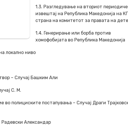
1.3. Разгледување на вториот периодич
извештај на Република Македонија на К
страна на комитетот за правата на дет
1.4. Генерирање или борба против
хомофобијата во Република Македонија
на локално ниво
твор – Случај Башким Али
учај С. М.
е во полициските постапувања – Случај Драги Трајковск
ај Радевски Александар