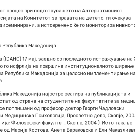
иот процес при подготвувањето на Алтернативниот
есијата на Комитетот за правата на детето, ги очекува
 дисеминирани, а истовремено ќе го мониторира нивнот
во Република Македонија
 (IDAHO) 17 мај, заедно со последното истражување на
но го исфрлија на површина институционалното ширење
 на Република Македонија за целосно имплементирање н
а.
лика Македонија најостро реагира на публикацијата и
истат од страна на студентите на факултетите за меди
 се потпишани од професор доктор Георги Чадловски
 и Медицинска Психологија; Просветно дело, Скопје, 2004
ија; Филозофски факултет, Скопје, 2004 ). Исто така во
 од Марија Костова, Анета Бараковска и Ели Маказлиева