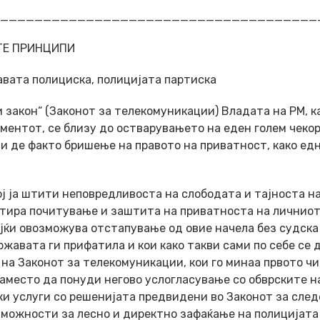
_____________________________________
ТЕ ПРИНЦИПИ
жавата полициска, полицијата партиска
 закон“ (Законот за телекомуникации) Владата на РМ, к
ментот, се близу до остварувањето на еден голем чекор
и де факто бришење на правото на приватност, како ед
ој ја штити неповредливоста на слободата и тајноста н
нтира почитување и заштита на приватноста на личниот
јќи овозможува отстапување од овие начела без судска
жавата ги прифатила и кои како такви сами по себе се 
на Законот за телекомуникации, кои го минаа првото ч
наместо да понуди негово услогласување со обврските н
ки услуги со решенијата предвидени во Законот за сле
 можности за лесно и директно зафаќање на полицијата