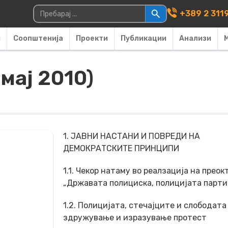
Main Navigati
Пребарувај за:
+389 2 311
и
Соопштенија
Проекти
Публикации
Анализи
мај 2010)
1. ЈАВНИ НАСТАНИ И ПОВРЕДИ НА
ДЕМОКРАТСКИТЕ ПРИНЦИПИ
1.1. Чекор натаму во реалзација на преок
„Државата полициска, полицијата парти
1.2. Полицијата, стечајците и слободата
здружување и изразување протест