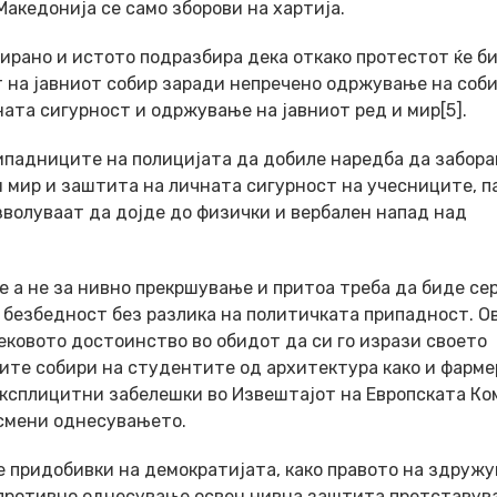
акедонија се само зборови на хартија.
ирано и истото подразбира дека откако протестот ќе б
т на јавниот собир заради непречено одржување на соб
ата сигурност и одржување на јавниот ред и мир[5].
рипадниците на полицијата да добиле наредба да забора
и мир и заштита на личната сигурност на учесниците, п
волуваат да дојде до физички и вербален напад над
е а не за нивно прекршување и притоа треба да биде се
 безбедност без разлика на политичката припадност. Ов
вековото достоинство во обидот да си го изрази своето
ните собири на студентите од архитектура како и фарм
експлицитни забелешки во Извештајот на Европската Ко
 смени однесувањето.
 придобивки на демократијата, како правото на здруж
 спротивно однесување освен нивна заштита претставув