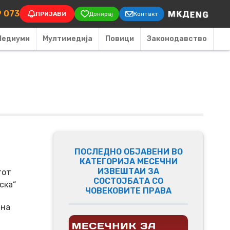
on
9 073
ПРИЈАВИ
Донирај
Контакт
Медиуми
Мултимедија
Повици
Законодавство
ПОСЛЕДНО ОБЈАВЕНИ ВО
КАТЕГОРИЈА МЕСЕЧНИ
ИЗВЕШТАИ ЗА
тот
СОСТОЈБАТА СО
ска“
ЧОВЕКОВИТЕ ПРАВА
 на