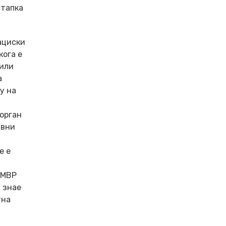
стапка
ациски
кога е
 или
а
у на
 орган
авни
е е
 МВР
 знае
тна