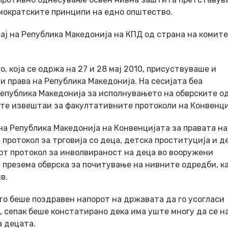
демократските принципи на едно општество.
ај на Република Македонија на КПД од страна на комит
, која се одржа на 27 и 28 мај 2010, присуствуваше и
 права на Република Македонија. На сесијата беа
епублика Македонија за исполнувањето на обврските о
ите извештаи за факултативните протоколи на Конвенци
а Република Македонија на Конвенцијата за правата на
протокол за трговија со деца, детска проституција и д
от протокол за инволвираност на деца во вооружени
 презема обврска за почитување на нивните одредби, ка
в.
то беше поздравен напорот на државата да го усогласи
 сепак беше констатирано дека има уште многу да се н
а децата.