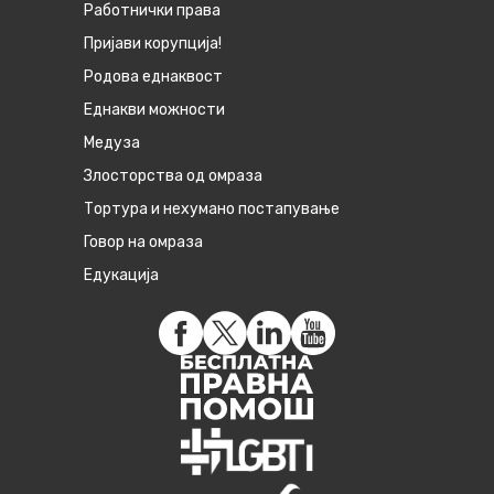
Работнички права
Пријави корупција!
Родова еднаквост
Eднакви можности
Медуза
Злосторства од омраза
Тортура и нехумано постапување
Говор на омраза
Едукација