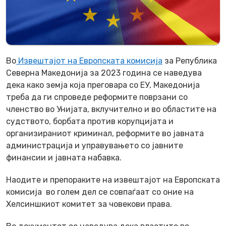
Во
Извештајот на Европската комисија
за Република
Северна Македонија за 2023 година се наведува
дека како земја која преговара со ЕУ, Македонија
треба да ги спроведе реформите поврзани со
членство во Унијата, вклучително и во областите на
судството, борбата против корупцијата и
организираниот криминал, реформите во јавната
администрација и управувањето со јавните
финансии и јавната набавка.
Наодите и препораките на извештајот на Европската
комисија во голем дел се совпаѓаат со оние на
Хелсиншкиот комитет за човекови права.