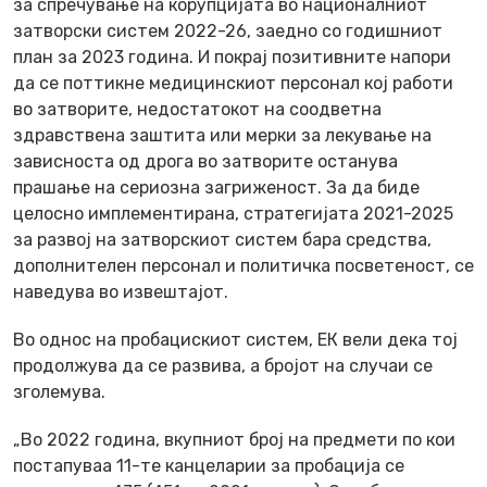
за спречување на корупцијата во националниот
затворски систем 2022-26, заедно со годишниот
план за 2023 година. И покрај позитивните напори
да се поттикне медицинскиот персонал кој работи
во затворите, недостатокот на соодветна
здравствена заштита или мерки за лекување на
зависноста од дрога во затворите останува
прашање на сериозна загриженост. За да биде
целосно имплементирана, стратегијата 2021-2025
за развој на затворскиот систем бара средства,
дополнителен персонал и политичка посветеност, се
наведува во извештајот.
Во однос на пробацискиот систем, ЕК вели дека тој
продолжува да се развива, а бројот на случаи се
зголемува.
„Во 2022 година, вкупниот број на предмети по кои
постапуваа 11-те канцеларии за пробација се