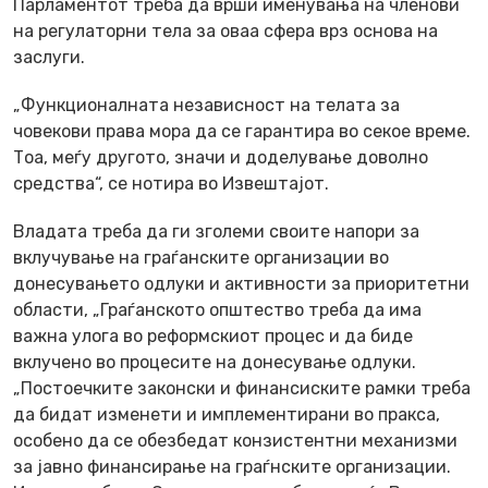
Парламентот треба да врши именувања на членови
на регулаторни тела за оваа сфера врз основа на
заслуги.
„Функционалната независност на телата за
човекови права мора да се гарантира во секое време.
Тоа, меѓу другото, значи и доделување доволно
средства“, се нотира во Извештајот.
Владата треба да ги зголеми своите напори за
вклучување на граѓанските организации во
донесувањето одлуки и активности за приоритетни
области, „Граѓанското општество треба да има
важна улога во реформскиот процес и да биде
вклучено во процесите на донесување одлуки.
„Постоечките законски и финансиските рамки треба
да бидат изменети и имплементирани во пракса,
особено да се обезбедат конзистентни механизми
за јавно финансирање на граѓнските организации.