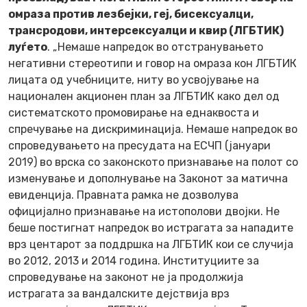
омраза против лезбејки, геј, бисексуалци,
трансродови, интерсексуалци и квир (ЛГБТИК)
луѓето
. „Немаше напредок во отстранувањето
негативни стереотипи и говор на омраза кон ЛГБТИК
лицата од учебниците, ниту во усвојување на
национален акционен план за ЛГБТИК како дел од
систематското промовирање на еднаквоста и
спречување на дискриминација. Немаше напредок во
спроведувањето на пресудата на ЕСЧП (јануари
2019) во врска со законското признавање на полот со
изменување и дополнување на Законот за матична
евиденција. Правната рамка не дозволува
официјално признавање на истополови двојки. Не
беше постигнат напредок во истрагата за нападите
врз центарот за поддршка на ЛГБТИК кои се случија
во 2012, 2013 и 2014 година. Институциите за
спроведување на законот не ја продолжија
истрагата за вандалските дејствија врз