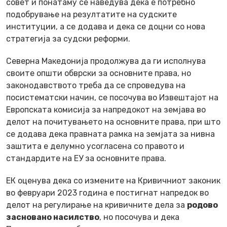
совет и понатаму се наведува дека е потребно
подобрување на резултатите на судските
институции, а се додава и дека се доцни со нова
стратегија за судски реформи.
Северна Македонија продолжува да ги исполнува
своите општи обврски за основните права, но
законодавството треба да се спроведува на
посистематски начин, се посочува во Извештајот на
Европската комисија за напредокот на земјава во
делот на почитувањето на основните права, при што
се додава дека правната рамка на земјата за нивна
заштита е делумно усогласена со правото и
стандардите на ЕУ за основните права.
ЕК оценува дека со измените на Кривичниот законик
во февруари 2023 година е постигнат напредок во
делот на регулирање на кривичните дела за
родово
засновано насилство
, но посочува и дека