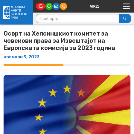
Main Navigation
Skip to content
Пребарувај за:
Осврт на Хелсиншкиот комитет за
човекови права за Извештајот на
Европската комисија за 2023 година
ноември 9, 2023