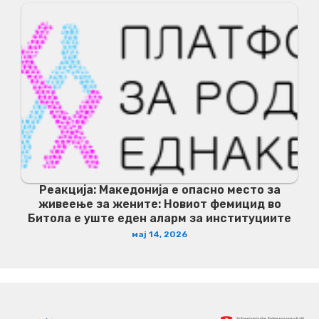
Реакција: Македонија е опасно место за
живеење за жените: Новиот фемицид во
Битола е уште еден аларм за институциите
мај 14, 2026