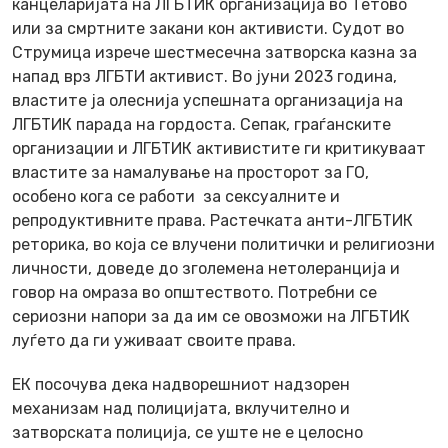
канцеларијата на ЛГБТИК организација во Тетово
или за смртните закани кон активисти. Судот во
Струмица изрече шестмесечна затворска казна за
напад врз ЛГБТИ активист. Во јуни 2023 година,
властите ја олеснија успешната организација на
ЛГБТИК парада на гордоста. Сепак, граѓанските
организации и ЛГБТИК активистите ги критикуваат
властите за намалување на просторот за ГО,
особено кога се работи за сексуалните и
репродуктивните права. Растечката анти-ЛГБТИК
реторика, во која се влучени политички и религиозни
личности, доведе до зголемена нетолеранција и
говор на омраза во општеството. Потребни се
сериозни напори за да им се овозможи на ЛГБТИК
луѓето да ги уживаат своите права.
ЕК посочува дека надворешниот надзорен
механизам над полицијата, вклучително и
затворската полиција, се уште не е целосно