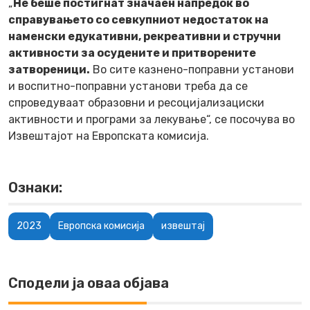
„
Не беше постигнат значаен напредок во
справувањето со севкупниот недостаток на
наменски едукативни, рекреативни и стручни
активности за осудените и притворените
затвореници.
Во сите казнено-поправни установи
и воспитно-поправни установи треба да се
спроведуваат образовни и ресоцијализациски
активности и програми за лекување“, се посочува во
Извештајот на Европската комисија.
Ознаки:
2023
Европска комисија
извештај
Сподели ја оваа објава