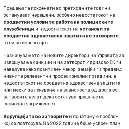
Прашањата покренати во претходните години
остануваат нерешени, особено недостатокот на
соодветни услови за работа на полициските
службеници
и недостатокот на
установи за
соодветна здравствена заштита во затворите
,
стои во извештајот.
Назначувањето на новите директори на Управата за
извршување санкции и на затворот Идризово ЕК ги
наведува како позитивен чекор, земајќи ги предвид
нивните релевантни професионални позадини, а
недостатокот на соодветна здравствена заштита
или мерки за лекување на зависноста од дрога во
затворите велат дека останува прашање на
сериозна загриженост.
Корупцијата во затворите
и понатаму е проблем
кој се повторува. Во 2022 година беше усвоен план