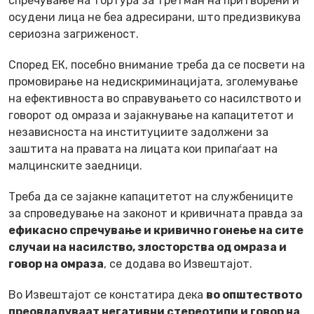
спречување на тортура за третман на притворени и
осудени лица не беа адресирани, што предизвикува
сериозна загриженост.
Според ЕК, посебно внимание треба да се посвети на
промовирање на недискриминацијата, зголемување
на ефективноста во справувањето со насилството и
говорот од омраза и зајакнување на капацитетот и
независноста на институциите задолжени за
заштита на правата на лицата кои припаѓаат на
малцинските заедници.
Треба да се зајакне капацитетот на службениците
за спроведување на законот и кривичната правда за
ефикасно спречување и кривично гонење на сите
случаи на насилство, злосторства од омраза и
говор на омраза
, се додава во Извештајот.
Во Извештајот се констатира дека
во општеството
преовладуваат негативни стереотипи и говор на