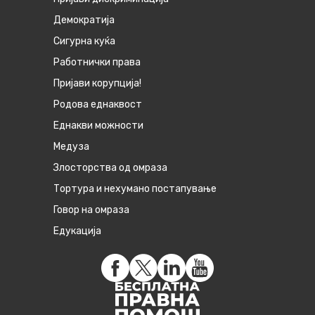
Демократија
Сигурна куќа
Работнички права
Пријави корупција!
Родова еднаквост
Eднакви можности
Медуза
Злосторства од омраза
Тортура и нехумано постапување
Говор на омраза
Едукација