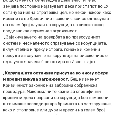
Во документот се наведува дека властите во
земјава постојано изјавуваат дека пристапот во ЕУ
останува нивна стратешка цел, но некои чекори како
измените во Кривичниот законик, кои се однесуваат
на голем број случаи на корупција на високо ниво,
предизвикаа сериозна загриженост.
„Зајакнувањето на довербата во правосудниот
систем и несмаленото справување со корупцијата,
вклучително и преку истрага, гонење и конечни
пресуди за случаите на корупција на високо ниво е
од клучно значење“, се нотира во Извештајот.
„
Корупцијата останува присутна во многу сфери
и предизвикува загриженост.
Беше изменет
Кривичниот законик низ забрзана собраниска
процедура. Максималните казни за специфични
кривични дела поврзани со корупција беа намалени,
што имаше последици врз брзината на застарување,
како и стопирање или дури и прекин на голем број