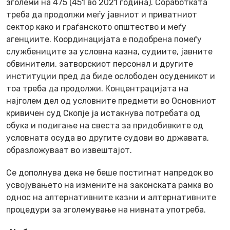
зголеми на 475 (451 во 2021 година). Соработката
треба да продолжи меѓу јавниот и приватниот
сектор како и граѓанското општество и меѓу
агенциите. Координацијата е подобрена помеѓу
службениците за условна казна, судиите, јавните
обвинители, затворскиот персонал и другите
институции пред да биде ослободен осуденикот и
тоа треба да продолжи. Концентрацијата на
најголем дел од условните предмети во Основниот
кривичен суд Скопје ја истакнува потребата од
обука и подигање на свеста за придобивките од
условната осуда во другите судови во државата,
образложуваат во извештајот.
Се дополнува дека не беше постигнат напредок во
усвојувањето на измените на законската рамка во
однос на алтернативните казни и алтернативните
процедури за зголемување на нивната употреба.