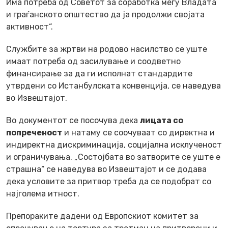
Има потреба од Советот за соработка меѓу Владата
и граѓанското општество да ја продолжи својата
активност“.
Службите за жртви на родово насилство се уште
имаат потреба од засилување и соодветно
финансирање за да ги исполнат стандардите
утврдени со Истанбулската конвенција, се наведува
во Извештајот.
Во документот се посочува дека
лицата со
попреченост
и натаму се соочуваат со директна и
индиректна дискриминација, социјална исклученост
и ограничувања. „Состојбата во затворите се уште е
страшна“ се наведува во Извештајот и се додава
дека условите за притвор треба да се подобрат со
најголема итност.
Препораките дадени од Европскиот комитет за