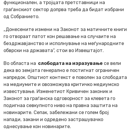
функционален, а тројцата претставници на
граѓанскиот сектор допрва треба да бидат избрани
од Собранието.
„Донесените измени на Законот за матичните книги
го отвораат патот кон решавање на случаите на
бездржавјанство и исполнување на меѓународните
обврски на државата“, стои во Извештајот.
Во областа на
слободата на изразување
се вели
дека во земјата генерално е постигнат ограничен
напредок. Општиот контекст е поволен за слободата
на медиумите и овозможува критичко медиумско
известување. Изменетиот Кривичен законик и
Законот за граѓанска одговорност за клевета го
подигнаа севкупното ниво на правна заштита на
новинарите. Сепак, забележани се голем број
напади, закани и одредено застрашувачко
однесување кон новинарите.