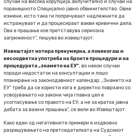
случаи на висока корупција, вклучително и случаи на
поранешното Специјално јавно обвинителство. Овие
измени, исто така ги попречуваат надлежните да
истражуваат и да процесираат вакви кривични дела.
Ова е прашање кое претставува сериозна
загриженост“, пишува во извештајот.
Извештајот нотира прекумерна, а понекогаш и
несоодветна употреба на брзите процедури и на
процедурата „знамето на ЕУ“
, во некои случаи
поради недостаток на консултации и лошо
планирање на законодавниот календар. „Знамето на
ЕУ“ треба да се користи кога е директно поврзано со
усвојувањето на закони чија главна цел е
усогласување со правото на ЕУ, а не за кратка јавна
дебата за важни прашања“, се вели во Извештајот.
Како еден од негативните примери е издвоено
разрешувањето на претседателката на Судскиот