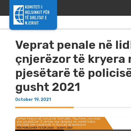
Skip to content
Veprat penale në li
çnjerëzor të kryera
pjesëtarë të policis
gusht 2021
October 19, 2021