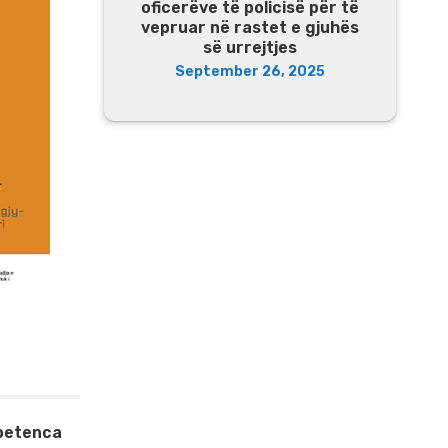
oficerëve të policisë për të
vepruar në rastet e gjuhës
së urrejtjes
September 26, 2025
mpetenca