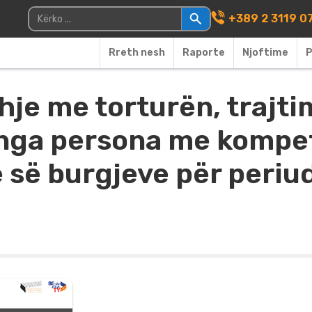
Main Navigati
Kërko për:
+389 2 3119 0
Rreth nesh
Raporte
Njoftime
P
dhje me torturën, trajt
 nga persona me kompe
ë së burgjeve për peri