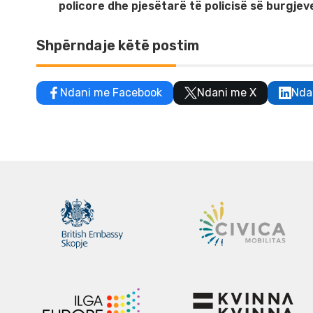
policore dhe pjesëtarë të policisë së burgje
Shpërndaje këtë postim
Ndani me Facebook
Ndani me X
Nda