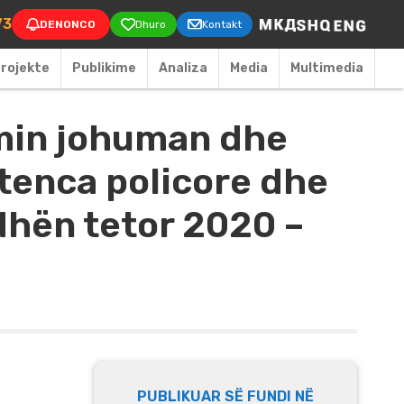
on
73
DENONCO
Dhuro
Kontakt
rojekte
Publikime
Аnaliza
Media
Multimedia
imin johuman dhe
tenca policore dhe
udhën tetor 2020 –
PUBLIKUAR SË FUNDI NË