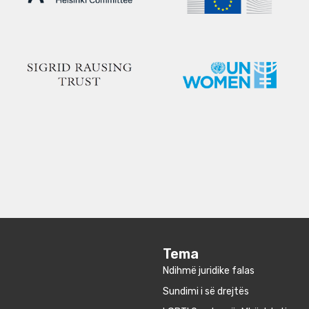
Tema
Ndihmë juridike falas
Sundimi i së drejtës