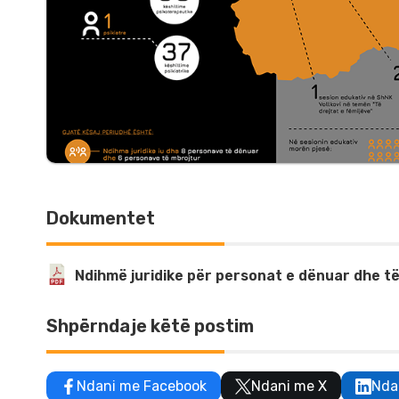
Dokumentet
Ndihmë juridike për personat e dënuar dhe të
Shpërndaje këtë postim
Ndani me Facebook
Ndani me X
Nda