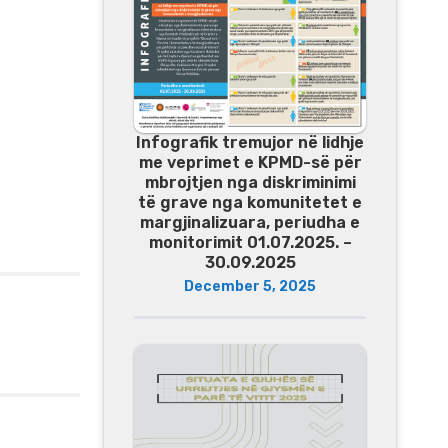
Infografik tremujor në lidhje
me veprimet e KPMD-së për
mbrojtjen nga diskriminimi
të grave nga komunitetet e
margjinalizuara, periudha e
monitorimit 01.07.2025. –
30.09.2025
December 5, 2025