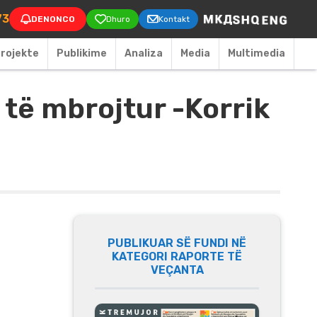
on
73
DENONCO
Dhuro
Kontakt
rojekte
Publikime
Аnaliza
Media
Multimedia
të mbrojtur -Korrik
PUBLIKUAR SË FUNDI NË
KATEGORI RAPORTE TË
VEÇANTA