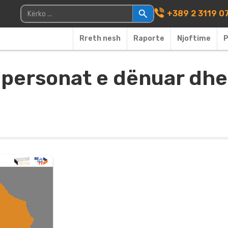
Main Navigati
Kërko për:
+389 2 3119 0
Rreth nesh
Raporte
Njoftime
P
 personat e dënuar dhe 