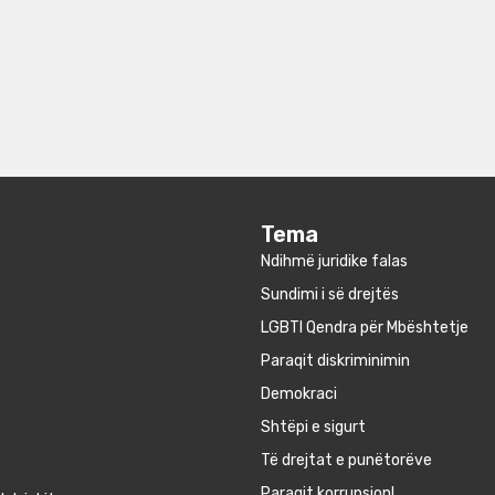
Tema
Ndihmë juridike falas
Sundimi i së drejtës
LGBTI Qendra për Mbështetje
Paraqit diskriminimin
Demokraci
Shtëpi e sigurt
Të drejtat e punëtorëve
Paraqit korrupsion!