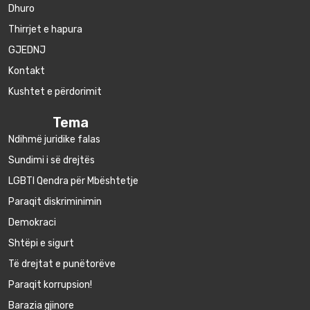
Dhuro
Thirrjet e hapura
GJEDNJ
Kontakt
Kushtet e përdorimit
Tema
Ndihmë juridike falas
Sundimi i së drejtës
LGBTI Qendra për Mbështetje
Paraqit diskriminimin
Demokraci
Shtëpi e sigurt
Të drejtat e punëtorëve
Paraqit korrupsion!
Barazia gjinore