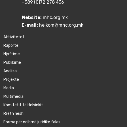
+389 (0)72 278 436
Website:
mhc.org.mk
E-mail:
helkom@mhc.org.mk
Aktivitetet
Raporte
Njoftime
Publikime
Аnaliza
Projekte
Media
Multimedia
Komitetit të Helsinkit
Rreth nesh
Forma për ndihmë juridike falas