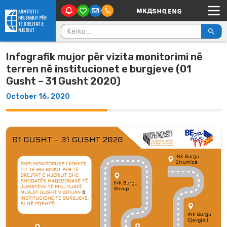
Main Navigation
Skip to content
Kërko për:
Infografik mujor për vizita monitorimi në
terren në institucionet e burgjeve (01
Gusht – 31 Gusht 2020)
October 16, 2020