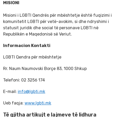
MISIONI
Misioni i LGBTI Qendrës për mbështetje është fuqizimi i
komunitetit LGBTI për vetë-avokim, si dhe ndryshimi i
statusit juridik dhe social të personave LGBTI në
Republikën e Maqedonisë së Veriut.
Informacion Kontakti
LGBTI Qendra për mbështetje
Rr. Naum Naumovski Borçe 83, 1000 Shkup
Telefoni: 02 3256 174
Е-mail:
info@lgbti.mk
Ueb faqja:
www.lgbti.mk
Të gjitha artikujt e lajmeve të lidhura