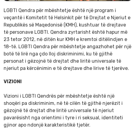
LGBTI Qendra për mbështetje është një program i
veçantë i Komitetit të Helsinkit për të Drejtat e Njeriut e
Republikës së Maqedonisë (KMH), kushtuar të drejtave
të personave LGBTI. Qendra zyrtarisht është hapur më
23 tetor 2012, në ditën kur KMH e kremtoi ditëlindjen e
18-të. LGBTI Qendra për mbështetje angazhohet për një
botë të lirë nga çdo lloj diskriminimi, ku të gjithë
personat i gëzojnë të drejtat dhe liritë universale të
njeriut pa kërcënimin e të drejtave dhe lirive të tjerëve.
VIZIONI
Vizioni i LGBTI Qendrës për mbështetje është një
shoqëri pa diskriminim, në të cilën të gjithë njerëzit i
gëzojnë të drejtat dhe liritë universale të njeriut
pavarësisht nga orientimi i tyre i ri seksual, identiteti
gjinor apo ndonjë karakteristikë tjetër.