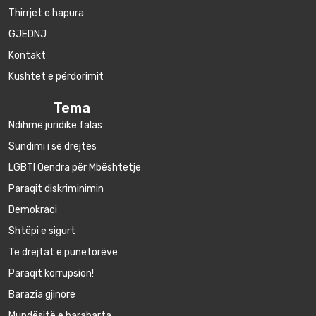
Thirrjet e hapura
GJEDNJ
Kontakt
Kushtet e përdorimit
Tema
Ndihmë juridike falas
Sundimi i së drejtës
LGBTI Qendra për Mbështetje
Paraqit diskriminimin
Demokraci
Shtëpi e sigurt
Të drejtat e punëtorëve
Paraqit korrupsion!
Barazia gjinore
Mundësitë e barabarta