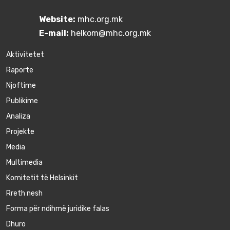
Website:
mhc.org.mk
E-mail:
helkom@mhc.org.mk
Aktivitetet
Raporte
Njoftime
Publikime
Аnaliza
Projekte
Media
Multimedia
Komitetit të Helsinkit
Rreth nesh
Forma për ndihmë juridike falas
Dhuro