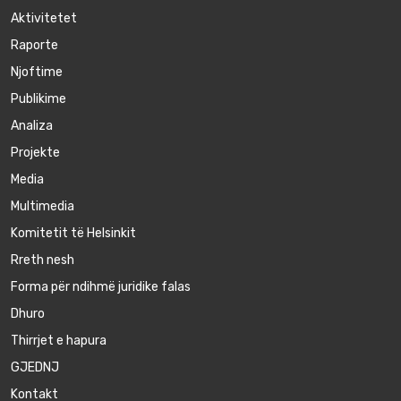
Aktivitetet
Raporte
Njoftime
Publikime
Аnaliza
Projekte
Media
Multimedia
Komitetit të Helsinkit
Rreth nesh
Forma për ndihmë juridike falas
Dhuro
Thirrjet e hapura
GJEDNJ
Kontakt