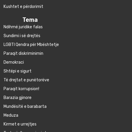
Kushtet e përdorimit
Tema
Ndihmë juridike falas
Sundimi i së drejtës
LGBTI Qendra për Mbështetje
Paraqit diskriminimin
Demokraci
Shtëpi e sigurt
Të drejtat e punëtorëve
Paraqit korrupsion!
Barazia gjinore
Mundësitë e barabarta
Meduza
Kirmet e urrejtjes