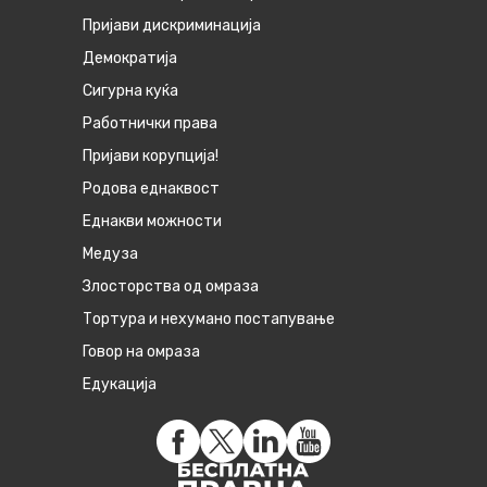
Пријави дискриминација
Демократија
Сигурна куќа
Работнички права
Пријави корупција!
Родова еднаквост
Eднакви можности
Медуза
Злосторства од омраза
Тортура и нехумано постапување
Говор на омраза
Едукација