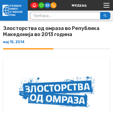
Main Navigation
Skip to content
Пребарувај за:
Злосторства од омраза во Република
Македонија во 2013 година
мај 15, 2014