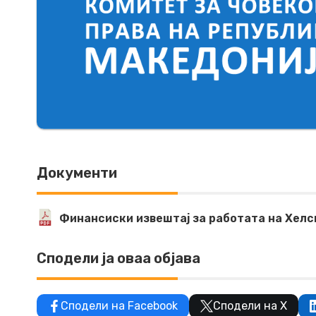
Документи
Финансиски извештај за работата на Хелс
Сподели ја оваа објава
Сподели на Facebook
Сподели на X