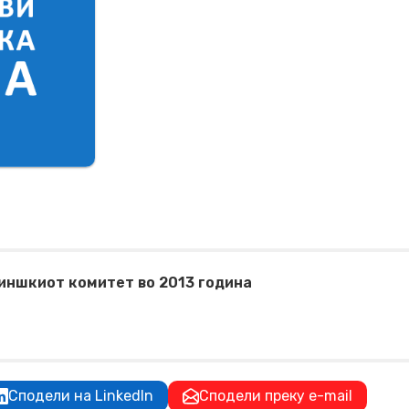
иншкиот комитет во 2013 година
Сподели на LinkedIn
Сподели преку e-mail