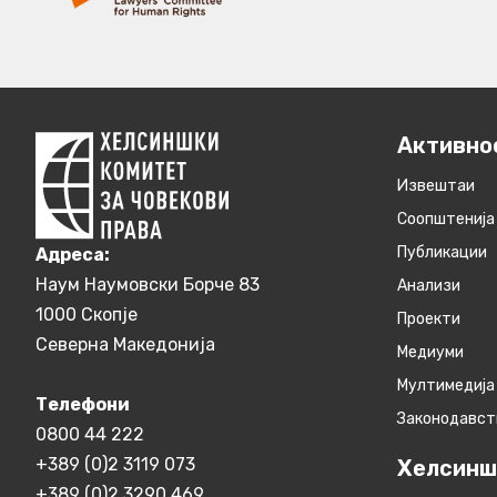
Активно
Извештаи
Соопштенија
Публикации
Aдреса:
Наум Наумовски Борче 83
Анализи
1000 Скопје
Проекти
Северна Македонија
Медиуми
Мултимедија
Телефони
Законодавст
0800 44 222
+389 (0)2 3119 073
Хелсинш
+389 (0)2 3290 469