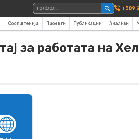
Main Navigati
Пребарувај за:
+389 2
и
Соопштенија
Проекти
Публикации
Анализи
ај за работата на Хе