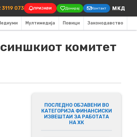
on
 3119 073
ПРИЈАВИ
Донирај
Контакт
Медиуми
Мултимедија
Повици
Законодавство
лсиншкиот комитет
ПОСЛЕДНО ОБЈАВЕНИ ВО
КАТЕГОРИЈА ФИНАНСИСКИ
ИЗВЕШТАИ ЗА РАБОТАТА
НА ХК