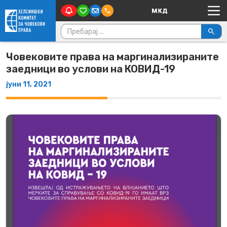
Main Navigation
Skip to content
Пребарувај за:
Човековите права на маргинализираните
заедници во услови на КОВИД-19
јуни 11, 2021