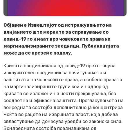
Објавен е Извештајот од истражувањето на
влијанието што мерките за справување со
ковид-19 го имаат врз човековите права на
маргинализираните заедници. Публикацијата
може да се преземе подолу.
Кризата предизвикана од ковид-19 претставува
исклучителен предизвик за почитувањето и
заштитата на човековите права, а особено правата
на маргинализираните групи кои и надвор од
кризата се изложени на чести прекршувања, без
соодветна и ефикасна заштита. Прогласувањето на
вонредната состојба дополнително ја концентрира
моќта во рацете на извршната власт, која добива
овластување да донесува уредби со законска сила.
Вондредната состојба предизвикана од