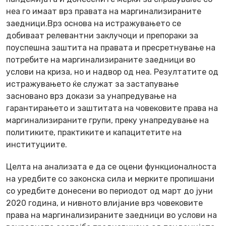
неа го имаат врз правата на маргинализираните
заедници.Врз основа на истражувањето се
добиваат релевантни заклучоци и препораки за
поуспешна заштита на правата и пресретнување на
потребите на маргинализираните заедници во
услови на криза, но и надвор од неа. Резултатите од
истражувањето ќе служат за застапување
засновано врз докази за унапредување на
гарантирањето и заштитата на човековите права на
маргинализираните групи, преку унапредување на
политиките, практиките и капацитетите на
институциите.
Целта на анализата е да се оцени функционалноста
на уредбите со законска сила и мерките пропишани
со уредбите донесени во периодот од март до јуни
2020 година, и нивното влијание врз човековите
права на маргинализираните заедници во услови на