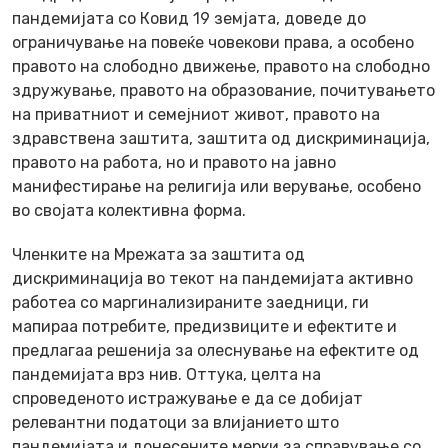
пандемијата со Ковид 19 земјата, доведе до
ограничување на повеќе човекови права, а особено
правото на слободно движење, правото на слободно
здружување, правото на образование, почитувањето
на приватниот и семејниот живот, правото на
здравствена заштита, заштита од дискриминација,
правото на работа, но и правото на јавно
манифестирање на религија или верување, особено
во својата колективна форма.
Членките на Мрежата за заштита од
дискриминација во текот на пандемијата активно
работеа со маргинализираните заедници, ги
мапираа потребите, предизвиците и ефектите и
предлагаа решенија за олеснување на ефектите од
пандемијата врз нив. Оттука, целта на
спроведеното истражување е да се добијат
релевантни податоци за влијанието што
пандемијата и донесените мерки за справување со