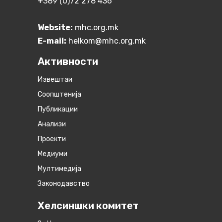
+389 (0)72 278 436
Website:
mhc.org.mk
E-mail:
helkom@mhc.org.mk
Активности
Извештаи
Соопштенија
Публикации
Анализи
Проекти
Медиуми
Мултимедија
Законодавство
Хелсиншки комитет