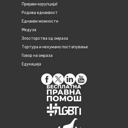
Пријави корупција!
Родова еднаквост
Eднакви можности
Медуза
Злосторства од омраза
Тортура и нехумано постапување
Говор на омраза
Едукација