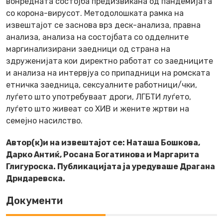
вонредната состојба предизвикана од пандемијата
со корона-вирусот. Методолошката рамка на
извештајот се заснова врз деск-анализа, правна
анализа, анализа на состојбата со одделните
маргинализирани заедници од страна на
здруженијата кои директно работат со заедниците
и анализа на интервјуа со припадници на ромската
етничка заедница, сексуалните работници/чки,
луѓето што употребуваат дроги, ЛГБТИ луѓето,
луѓето што живеат со ХИВ и жените жртви на
семејно насилство.
Автор(к)и на извештајот се
:
Наташа Бошкова,
Дарко Антиќ, Росана Богатинова и Маргарита
Глигуроска. Публикацијата ја уредуваше Драгана
Дрндаревска.
Документи