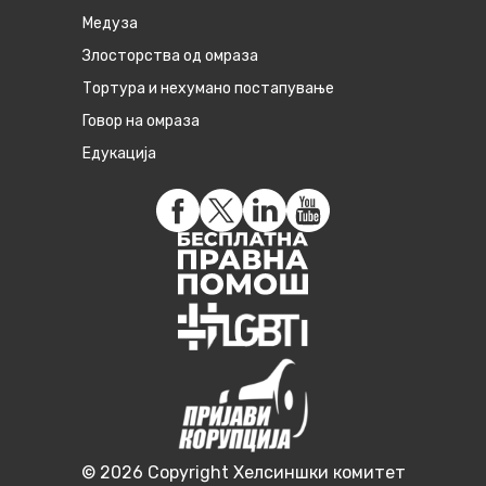
Медуза
Злосторства од омраза
Тортура и нехумано постапување
Говор на омраза
Едукација
© 2026 Copyright Хелсиншки комитет