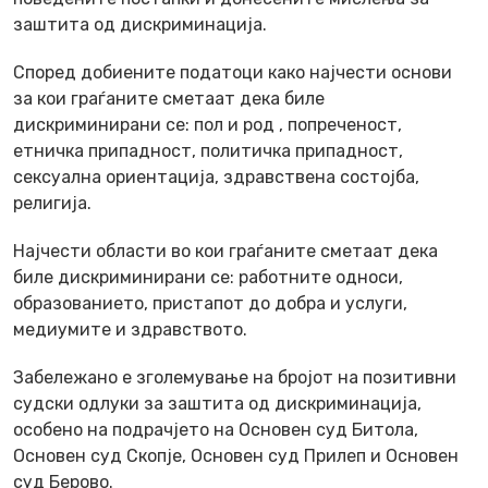
заштита од дискриминација.
Според добиените податоци како најчести основи
за кои граѓаните сметаат дека биле
дискриминирани се: пол и род , попреченост,
етничка припадност, политичка припадност,
сексуална ориентација, здравствена состојба,
религија.
Најчести области во кои граѓаните сметаат дека
биле дискриминирани се: работните односи,
образованието, пристапот до добра и услуги,
медиумите и здравството.
Забележано е зголемување на бројот на позитивни
судски одлуки за заштита од дискриминација,
особено на подрачјето на Основен суд Битола,
Основен суд Скопје, Основен суд Прилеп и Основен
суд Берово.