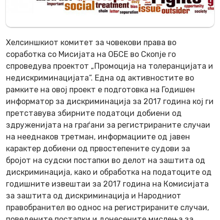
Хелсиншкиот комитет за човекови права во
соработка со Мисијата на ОБСЕ во Скопје го
спроведува проектот „Промоција на толеранцијата и
недискриминацијата“. Една од активностите во
рамките на овој проект е подготовка на Годишен
информатор за дискриминација за 2017 година кој ги
претставува збирните податоци добиени од
здруженијата на граѓани за регистрираните случаи
на нееднаков третман, информациите од јавен
карактер добиени од првостепените судови за
бројот на судски постапки во делот на заштита од
дискриминација, како и обработка на податоците од
годишните извештаи за 2017 година на Комисијата
за заштита од дискриминација и Народниот
правобранител во однос на регистрираните случаи,
поведените постапки и донесените мислења за