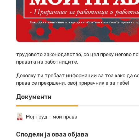
трудовото законодавство, со цел преку негово п
правата на работниците.
Доколку ти требаат информации за тоа како да с
права се прекршени, овој прирачник е за тебе!
Документи
Мој труд – мои права
Сподели ја оваа објава