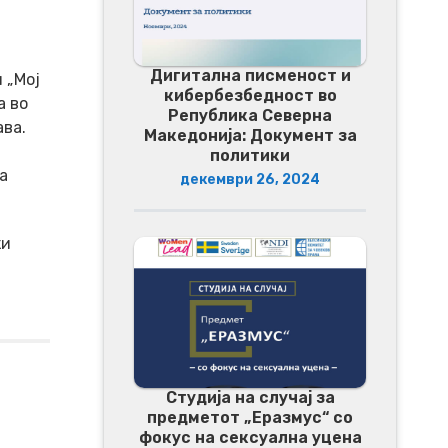
Дигитална писменост и
 „Мој
кибербезбедност во
а во
Република Северна
ва.
Македонија: Документ за
политики
а
декември 26, 2024
ки
Студија на случај за
предметот „Еразмус“ со
фокус на сексуална уцена