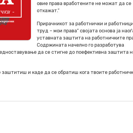
овие права вработените не можат да се
откажат.“
Прирачникот за работнички и работници
труд – мои права“ својата основа ја наоѓ
уставната заштита на работничките пра
Содржината начелно го разработува
оедноставување да се стигне до поефективна заштита н
е заштитиш и каде да се обратиш кога твоите работнич