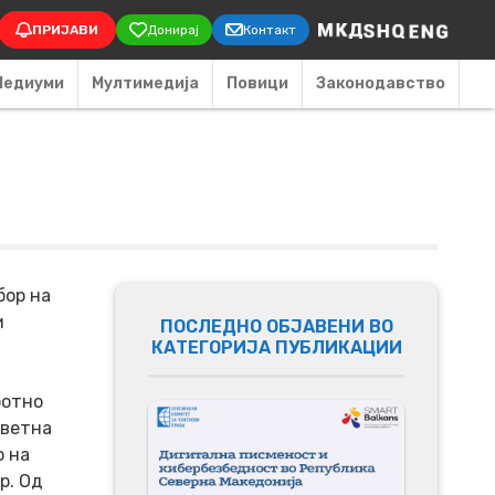
on
ПРИЈАВИ
Донирај
Контакт
Медиуми
Мултимедија
Повици
Законодавство
бор на
и
ПОСЛЕДНО ОБЈАВЕНИ ВО
КАТЕГОРИЈА ПУБЛИКАЦИИ
ботно
дветна
о на
р. Од