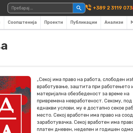
Main Navigati
Пребарувај за:
+389 2 3119 073
и
Соопштенија
Проекти
Публикации
Анализи
ва
„Секој има право на работа, слободен из
вработување, заштита при работењето 
материјална обезбеденост за време на
привремена невработеност. Секому, под
еднакви услови, му е достапно секое ра
место. Секој вработен има право на соо
заработувачка. Секој вработен има прав
платен дневен, неделен и годишен одмо