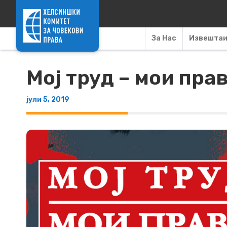
Skip to content
За Нас
Извешта
Мој труд – мои пра
јули 5, 2019