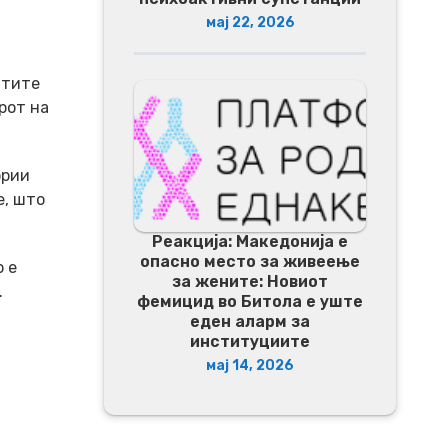
мај 22, 2026
нтите
рот на
ории
е, што
Реакција: Македонија е
опасно место за живеење
 е
за жените: Новиот
.
фемицид во Битола е уште
еден аларм за
институциите
мај 14, 2026