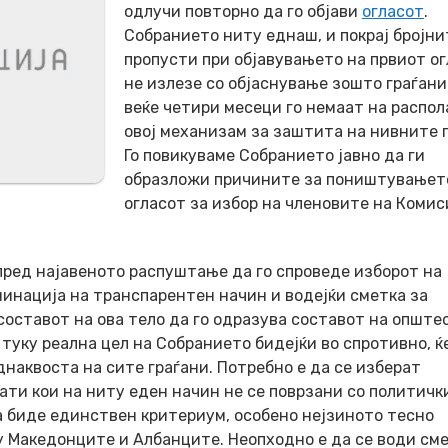
одлучи повторно да го објави
огласот
.
Собранието ниту еднаш, и покрај бројни
пропусти при објавувањето на првиот ог
не излезе со објаснување зошто граѓан
веќе четири месеци го немаат на распо
овој механизам за заштита на нивните 
Го повикуваме Собранието јавно да ги
образложи причините за поништувањет
огласот за избор на членовите на Комис
пред најавеното распуштање да го спроведе изборот на
инација на транспарентен начин и водејќи сметка за
оставот на ова тело да го одразува составот на опште
 туку реална цел на Собранието бидејќи во спротивно, ќ
днаквоста на сите граѓани. Потребно е да се изберат
ти кои на ниту еден начин не се поврзани со политичк
а биде единствен критериум, особено нејзиното тесно
 Македонците и Албанците. Неопходно е да се води сме