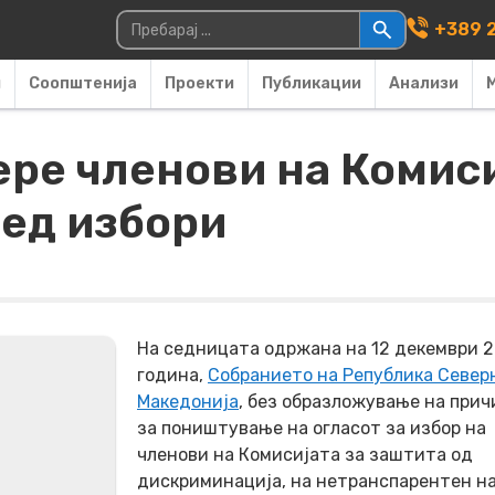
Main Navigati
Пребарувај за:
+389 2
и
Соопштенија
Проекти
Публикации
Анализи
ре членови на Комиси
ед избори
На седницата одржана на 12 декември 2
година,
Собранието на Република Север
Македонија
, без образложување на при
за поништување на огласот за избор на
членови на Комисијата за заштита од
дискриминација, на нетранспарентен на