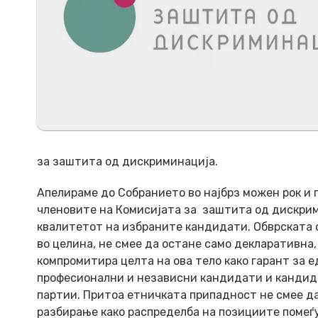
за заштита од дискриминација.
Апелираме до Собранието во најбрз можен рок и 
членовите на Комисијата за заштита од дискрим
квалитетот на избраните кандидати. Обврската с
во целина, не смее да остане само декларативна,
компромитира целта на ова тело како гарант за е
професионални и независни кандидати и кандида
партии. Притоа етничката припадност не смее д
разбирање како распределба на позициите помеѓу