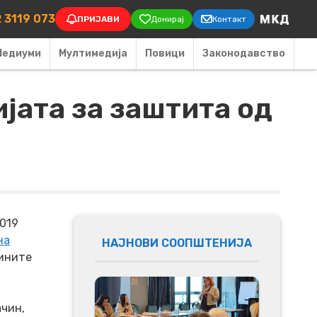
on
 3119 073
ПРИЈАВИ
Донирај
Контакт
Медиуми
Мултимедија
Повици
Законодавство
јата за заштита од
019
на
НАЈНОВИ СООПШТЕНИЈА
чините
чин,