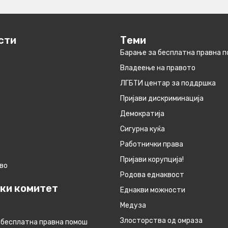
сти
Теми
Барање за бесплатна правна 
Владеење на правото
ЛГБТИ центар за поддршка
Пријави дискриминација
Демократија
Сигурна куќа
Работнички права
Пријави корупција!
во
Родова еднаквост
ки комитет
Eднакви можности
Медуза
Злосторства од омраза
 бесплатна правна помош