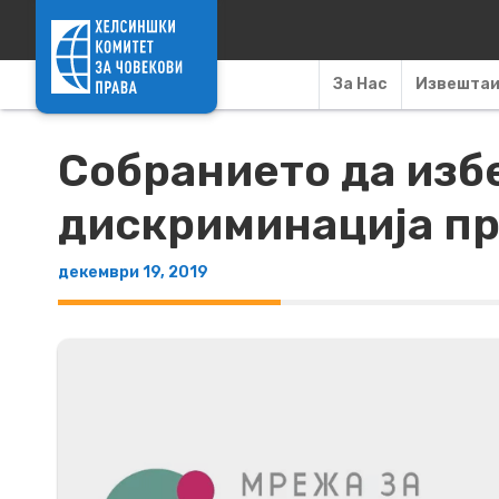
Skip to content
За Нас
Извешта
Собранието да избе
дискриминација пр
декември 19, 2019