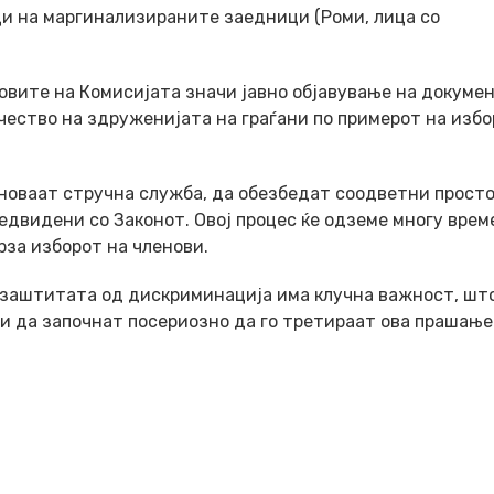
ци на маргинализираните заедници (Роми, лица со
овите на Комисијата значи јавно објавување на докуме
чество на здруженијата на граѓани по примерот на избо
сноваат стручна служба, да обезбедат соодветни прост
едвидени со Законот. Овој процес ќе одземе многу врем
рза изборот на членови.
 заштитата од дискриминација има клучна важност, што
и да започнат посериозно да го третираат ова прашање