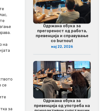
те
лас,
ите
Одржана обука за
лагање
прегореност од работа,
права.
превенција и справување
со burnout
о на
мај 22, 2026
ијата
ството
е се
ите
Одржана обука за
превенција од употреба на
тка за
психоактивни супстанции