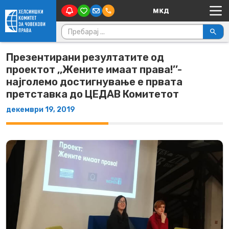
Main Navigation
Skip to content
Пребарувај за:
Презентирани резултатите од
проектот ,,Жените имаат права!’’-
најголемо достигнување е првата
претставка до ЦЕДАВ Комитетот
декември 19, 2019