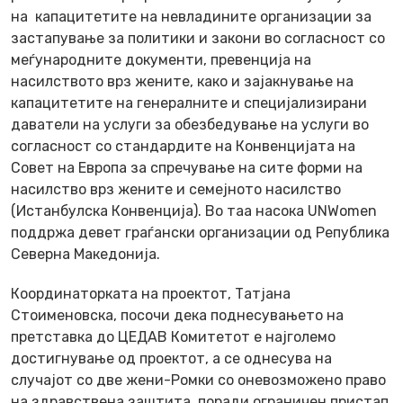
на капацитетите на невладините организации за
застапување за политики и закони во согласност со
меѓународните документи, превенција на
насилството врз жените, како и зајакнување на
капацитетите на генералните и специјализирани
даватели на услуги за обезбедување на услуги во
согласност со стандардите на Конвенцијата на
Совет на Европа за спречување на сите форми на
насилство врз жените и семејното насилство
(Истанбулска Конвенција). Во таа насока UNWomen
поддржа девет граѓански организации од Република
Северна Македонија.
Координаторката на проектот, Татјана
Стоименовска, посочи дека поднесувањето на
претставка до ЦЕДАВ Комитетот е најголемо
достигнување од проектот, а се однесува на
случајот со две жени-Ромки со оневозможено право
на здравствена заштита, поради ограничен пристап