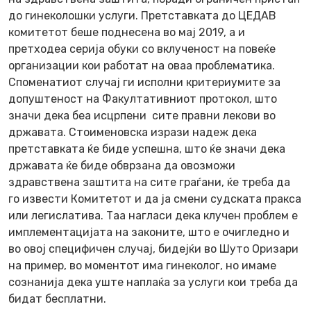
до гинеколошки услуги. Претставката до ЦЕДАВ
комитетот беше поднесена во мај 2019, а и
претходеа серија обуки со вклученост на повеќе
организации кои работат на оваа проблематика.
Споменатиот случај ги исполни критериумите за
допуштеност на Факултативниот протокол, што
значи дека беа исцрпени сите правни лекови во
државата. Стоименовска изрази надеж дека
претставката ќе биде успешна, што ќе значи дека
државата ќе биде обврзана да овозможи
здравствена заштита на сите граѓани, ќе треба да
го извести Комитетот и да ја смени судската пракса
или легислатива. Таа нагласи дека клучен проблем е
имплементацијата на законите, што е очигледно и
во овој специфичен случај, бидејќи во Шуто Оризари
на пример, во моментот има гинеколог, но имаме
сознанија дека уште наплаќа за услуги кои треба да
бидат бесплатни.