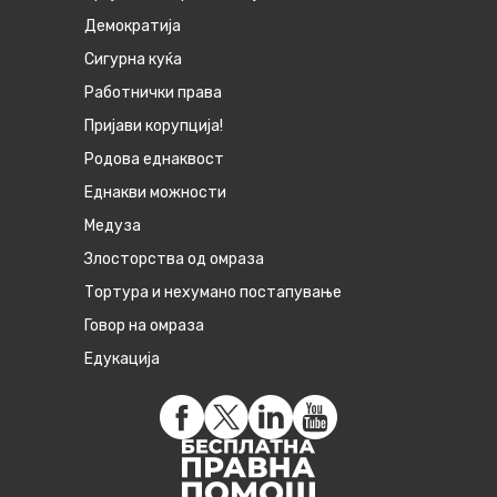
Демократија
Сигурна куќа
Работнички права
Пријави корупција!
Родова еднаквост
Eднакви можности
Медуза
Злосторства од омраза
Тортура и нехумано постапување
Говор на омраза
Едукација