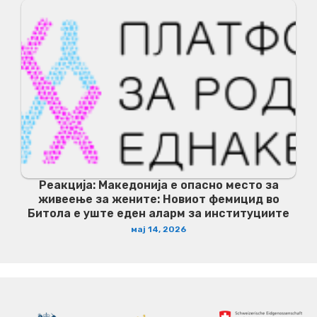
Реакција: Македонија е опасно место за
живеење за жените: Новиот фемицид во
Битола е уште еден аларм за институциите
мај 14, 2026