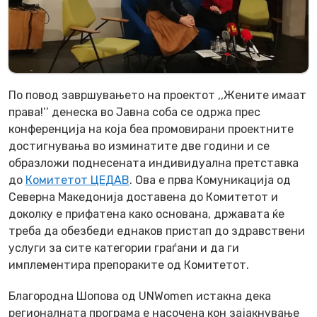
По повод завршувањето на проектот ,,Жените имаат
права!’’ денеска во Јавна соба се одржа прес
конференција на која беа промовирани проектните
достигнувања во изминатите две години и се
образложи поднесената индивидуална претставка
до
Комитетот ЦЕДАВ
. Ова е прва Комуникација од
Северна Македонија доставена до Комитетот и
доколку е прифатена како основана, државата ќе
треба да обезбеди еднаков пристап до здравствени
услуги за сите категории граѓани и да ги
имплементира препораките од Комитетот.
Благородна Шопова од UNWomen истакна дека
регионалната програма e насочена кон зајакнување