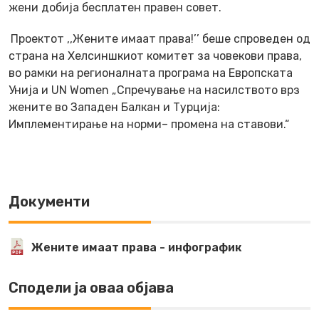
жени добија бесплатен правен совет.
Проектот ,,Жените имаат права!’’ беше спроведен од
страна на Хелсиншкиот комитет за човекови права,
во рамки на регионалната програма на Европската
Унија и UN Women „Спречување на насилството врз
жените во Западен Балкан и Турција:
Имплементирање на норми– промена на ставови.“
Документи
Жените имаат права - инфографик
Сподели ја оваа објава