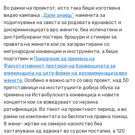
Во рамки на проектот, исто така беше изготвена
видео кампања
,,Дали знаеш’’
наменета за
подигнување на свеста за родовата еднаквост и
дискриминацијата врз жените, беа испечатени и
дистрибуирани постери, брошури и стикери за
правата на жените кои се загарантирани со
меѓународни конвенции и инструменти, а беше
подготвен и
Прирачник за примена на
Факултативниот протокол на Конвенцијата за
елиминација на сите форми на дискриминација врз
жените.
Особено е важно што со овој проект, над 50
претставници на институциите добија обука за
примена на Истанбулската конвенција и новите
концепти кои се воведуваат со нејзина
ратификација. Во текот на проектниот период, а во
рамки на компонентата за бесплатна правна помош,
8 жени- жртви на семејно насилство беа
застапувани од адвокат во судски постапки, а 120