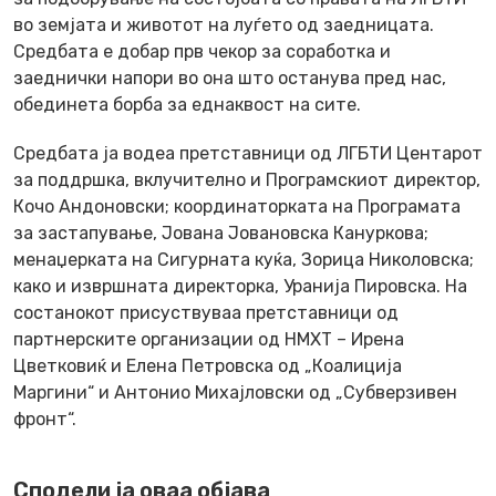
во земјата и животот на луѓето од заедницата.
Средбата е добар прв чекор за соработка и
заеднички напори во она што останува пред нас,
обединета борба за еднаквост на сите.
Средбата ја водеа претставници од ЛГБТИ Центарот
за поддршка, вклучително и Програмскиот директор,
Кочо Андоновски; координаторката на Програмата
за застапување, Јована Јовановска Кануркова;
менаџерката на Сигурната куќа, Зорица Николовска;
како и извршната директорка, Уранија Пировска. На
состанокот присуствуваа претставници од
партнерските организации од НМХТ – Ирена
Цветковиќ и Елена Петровска од „Коалиција
Маргини“ и Антонио Михајловски од „Субверзивен
фронт“.
Сподели ја оваа објава