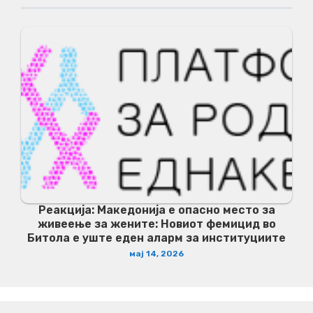
Реакција: Македонија е опасно место за
живеење за жените: Новиот фемицид во
Битола е уште еден аларм за институциите
мај 14, 2026