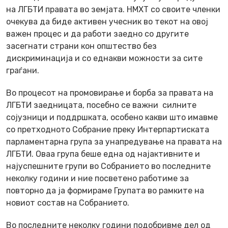
на ЛГБТИ правата во земјата. НМХТ со своите членки
очекува да биде активен учесник во текот на овој
важен процес и да работи заедно со другите
засегнати страни кон општество без
дискриминација и со еднакви можности за сите
граѓани.
Во процесот на промовирање и борба за правата на
ЛГБТИ заедницата, посебно се важни силните
сојузници и поддршката, особено какви што имавме
со претходното Собрание преку Интерпартиската
парламентарна група за унапредување на правата на
ЛГБТИ. Оваа група беше една од најактивните и
најуспешните групи во Собранието во последните
неколку години и ние посветено работиме за
повторно да ја формираме Групата во рамките на
новиот состав на Собранието.
Во последните неколку години подобривме дел од