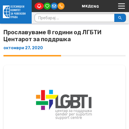
Main Navigation
Skip to content
Пребарувај за:
Прославуваме 8 години од ЛГБТИ
Центарот за поддршка
октомври 27, 2020