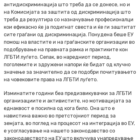
антидискриминација што треба да се донесе, но и
на Комисијата за заштита од дискриминација што
треба да резултира со назначување професионалци
кои ефикасно ќе ја подигнат свеста и ќе ги заштитат
сите граѓани од дискриминација. Понудена беше ЕУ
помош на властите и на граѓанските организации во
подобрување на правната рамка и практиките кон
ЛГБТИ луѓето. Сепак, во наредниот период,
поголемите и здружени напори ќе бидат од клучно
значење за значително да се подобри почитувањето
на човековите права на ЛГБТИ луѓето.
Изминатите години беа предизвикувачки за ЛГБТИ
организациите и активистите, но мотивацијата за
еднаквост е посилна од кога било. Она што е
навистина важно во претстојниот период за
земјата, во поглед на процесот на интеграција во ЕУ,
е усогласување на нашето законодавство со
законодавството на ЕУ што вклучува унапредување