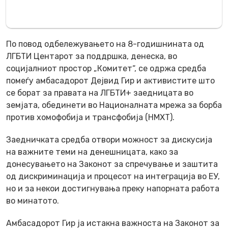
По повод одбележувањето на 8-годишнината од
ЛГБТИ Центарот за поддршка, денеска, во
социјалниот простор „Комитет“, се одржа средба
помеѓу амбасадорот Дејвид Гир и активистите што
се борат за правата на ЛГБТИ+ заедницата во
земјата, обединети во Националната мрежа за борба
против хомофобија и трансфобија (НМХТ).
Заедничката средба отвори можност за дискусија
на важните теми на денешницата, како за
донесувањето на Законот за спречување и заштита
од дискриминација и процесот на интеграција во ЕУ,
но и за некои достигнувања преку напорната работа
во минатото.
Амбасадорот Гир ја истакна важноста на Законот за