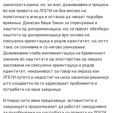
законската рамка, но, за жал, доживеавме и процеси
во кои правата на ЛГБТИ не беа високо на
политичката агенда и останаа да чекаат подобри
времиња. Донесен беше Закон за спречување и
заштита од дискриминација, кој за првпат обезбеди
заштита од дискриминација врз основа на
сексуална ориентација и родов идентитет, но, исто
така, се соочивме и со негово укинување.
Доживеавме слаба имплементација на Кривичниот
законик во заштитата од злосторства од омраза
засновани на сексуална ориентација и родов
идентитет, неказнивост за говор на омраза кон
ЛГБТИ луѓето и недостиг на низа законски решенија
што соодветно ќе ги адресираат проблемите и
потребите на оваа заедница.
И покрај сите овие предизвици, активистите и
заедницата продолжуваат да работат секојдневно
за подобрување на состојбата со правата на ЛГБТИ