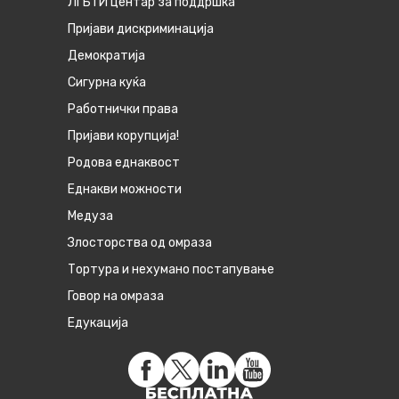
ЛГБТИ центар за поддршка
Пријави дискриминација
Демократија
Сигурна куќа
Работнички права
Пријави корупција!
Родова еднаквост
Eднакви можности
Медуза
Злосторства од омраза
Тортура и нехумано постапување
Говор на омраза
Едукација