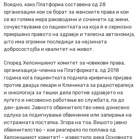
Воедно, како Платформа составена од 28
организации кои се борат за женските права и кои
се во голема мера раководени и сочинети од жени,
сочувствуваме со пациентката на која ѝ е сериозно
прекршено правото на здравје и телесна автономија,
што има огромни последици за нејзината
добросостојба и квалитет на живот.
Според Хелсиншкиот комитет за човекови права,
организација-членка на Платформата, од 2018
година кога пациентката поднела кривична пријава
против двајца лекари и Клиниката за радиотерапија
и онкологија за тешки дела против здравјето на
луѓето и несовесно работење во службата, па до
ден-денес Јавното обвинителство нема донесено
одлука за подигнување обвинение или запирање на
истражната постапка. Згора на тоа, Вишото јавно
обвинителство – кое реагирало по поплака од
Хелсиншкиот комитет! – известило дека Основното