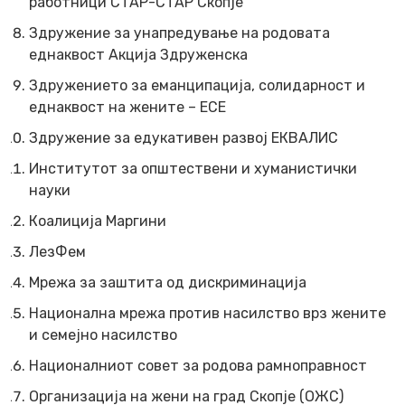
работници СТАР-СТАР Скопје
Здружение за унапредување на родовата
еднаквост Акција Здруженска
Здружението за еманципација, солидарност и
еднаквост на жените – ЕСЕ
Здружение за едукативен развој ЕКВАЛИС
Институтот за општествени и хуманистички
науки
Коалиција Маргини
ЛезФем
Мрежа за заштита од дискриминација
Национална мрежа против насилство врз жените
и семејно насилство
Националниот совет за родова рамноправност
Организација на жени на град Скопје (ОЖС)