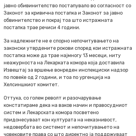
јавно обивинителство постапувало во согласност со
Законот за кривична постапка и Законот за јавно
обвинителство и покрај тоа што истражната
постапка трае речиси 4 години.
За надлежните не е спорно непочитувањето на
законски утврдените рокови според кои истражната
постапка може да трае најмногу 13 месеци, ниту
неажурноста на Лекарката комора која доставила
Извештај за вршење вонреден инспекциски надзор
по повеќе од 2 години, и тоа по ургенција на
Хелсиншкиот комитет.
Оттука, со голем револт и разочарување
констатираме дека на ваков начин и правосудниот
систем и Лекарската комора посветено
придонесуваат кон културата на неказнивост,
недовербата во системот и непочитувањето на
човековите права со што директно ја поддржуваат