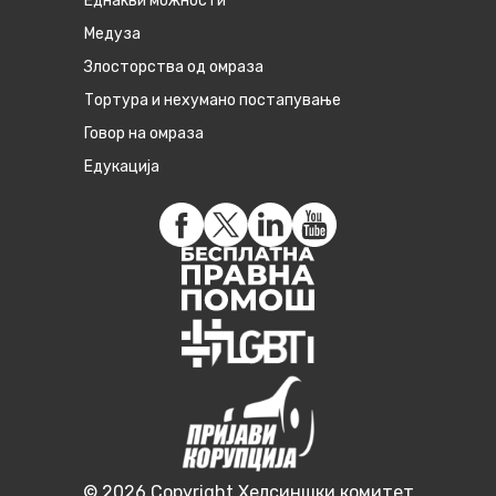
Eднакви можности
Медуза
Злосторства од омраза
Тортура и нехумано постапување
Говор на омраза
Едукација
© 2026 Copyright Хелсиншки комитет