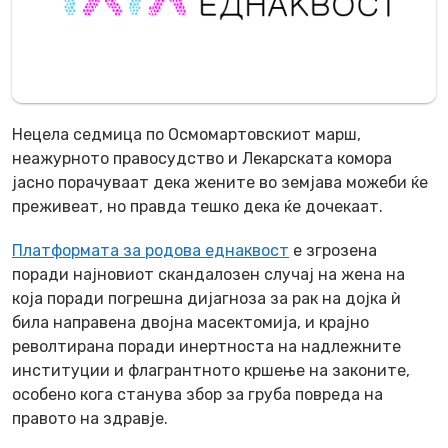
Нецела седмица по Осмомартовскиот марш,
неажурното правосудство и Лекарската комора
јасно порачуваат дека жените во земјава можеби ќе
преживеат, но правда тешко дека ќе дочекаат.
Платформата за родова еднаквост
е згрозена
поради најновиот скандалозен случај на жена на
која поради погрешна дијагноза за рак на дојка ѝ
била направена двојна масектомија, и крајно
револтирана поради инертноста на надлежните
институции и флагрантното кршење на законите,
особено кога станува збор за груба повреда на
правото на здравје.