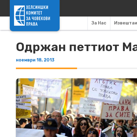
Skip to content
За Нас
Извешта
Одржан петтиот Ма
ноември 18, 2013