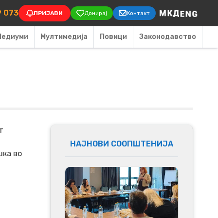
on
9 073
ПРИЈАВИ
Донирај
Контакт
Медиуми
Мултимедија
Повици
Законодавство
т
НАЈНОВИ СООПШТЕНИЈА
шка во