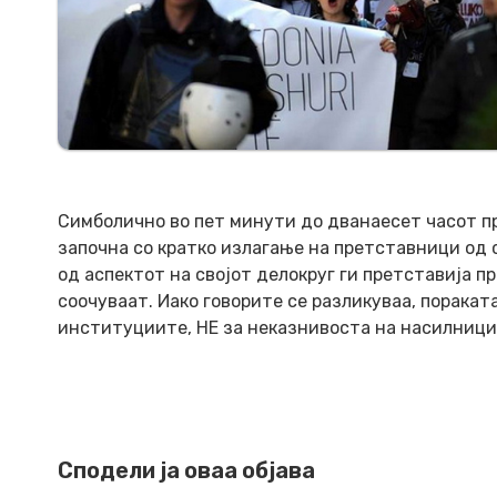
Симболично во пет минути до дванаесет часот п
започна со кратко излагање на претставници од 
од аспектот на својот делокруг ги претставија 
соочуваат. Иако говорите се разликуваа, пораката
институциите, НЕ за неказнивоста на насилници
Сподели ја оваа објава