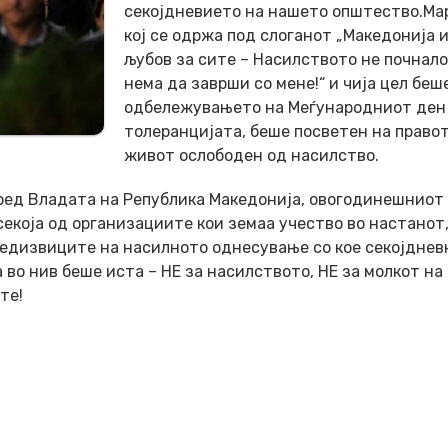
секојдневието на нашето општество.Ма
кој се одржа под слоганот „Македонија 
љубов за сите – Насилството не почнало
нема да заврши со мене!“ и чија цел беш
одбележувањето на Меѓународниот ден
толеранцијата, беше посветен на правот
живот ослободен од насилство.
ред Владата на Република Македонија, овогодинешниот
секоја од организациите кои земаа учество во настанот,
предизвиците на насилното однесување со кое секојднев
 во нив беше иста – НЕ за насилството, НЕ за молкот на
те!