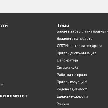
сти
Теми
Барање за бесплатна правна 
Владеење на правото
ЛГБТИ центар за поддршка
Пријави дискриминација
Демократија
Сигурна куќа
Работнички права
Пријави корупција!
во
Родова еднаквост
ки комитет
Eднакви можности
Медуза