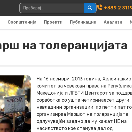
Main Navigati
Пребарувај за:
+389 2 311
и
Соопштенија
Проекти
Публикации
Анализи
рш на толеранцијата
На 16 ноември, 2013 година, Хелсиншкио
комитет за човекови права на Република
Македонија и ЛГБТИ Центарот за поддр
соработка со уште четиринаесет други
невладини организации, по петти пат го
организираа Маршот на толеранцијата
одлучувајќи заедно да му кажат НЕ на
насилството кое станува дел од