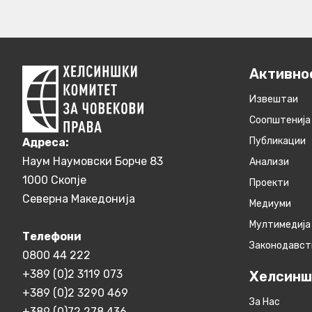
Активно
Извештаи
Соопштенија
Публикации
Aдреса:
Наум Наумовски Борче 83
Анализи
1000 Скопје
Проекти
Северна Македонија
Медиуми
Мултимедија
Телефони
Законодавст
0800 44 222
+389 (0)2 3119 073
Хелсинш
+389 (0)2 3290 469
За Нас
+389 (0)72 278 436