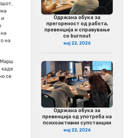
ршот,
има
Одржана обука за
 и
прегореност од работа,
е
превенција и справување
 на
со burnout
о на
мај 22, 2026
 Марш
 каде
но се
Одржана обука за
превенција од употреба на
психоактивни супстанции
мај 22, 2026