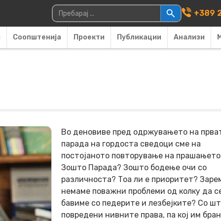
Main Navigati
Пребарувај за:
+389 2
и
Соопштенија
Проекти
Публикации
Анализи
Во деновиве пред одржувањето на прва
парада на гордоста сведоци сме на
постојаното повторување на прашањето
Зошто Парада? Зошто бодење очи со
различноста? Тоа ли е приоритет? Заре
немаме поважни проблеми од колку да с
бавиме со педерите и лезбејките? Со шт
повредени нивните права, па кој им бра