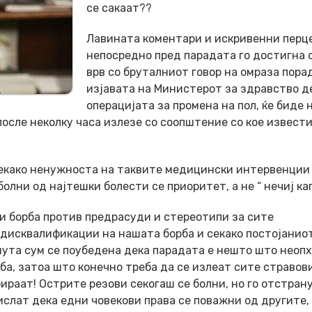
се сакаат??
Лавината коментари и искривенни перц
непосредно пред парадата го достигна 
врв со бруталниот говор на омраза пора
изјавата на Министерот за здравство д
операцијата за промена на пол, ќе биде 
осле неколку часа излезе со соопштение со кое извести
 секако ненужноста на таквите медицински интервенции
олни од најтешки болести се приоритет, а не “ нечиј ка
и борба против предрасуди и стереотипи за сите
 дисквалификации на нашата борба и секако постојанио
инута сум се поубедена дека парадата е нешто што неоп
еба, затоа што конечно треба да се излеат сите стравов
ираат! Острите резови секогаш се болни, но го отстран
мислат дека едни човекови права се поважни од другите,