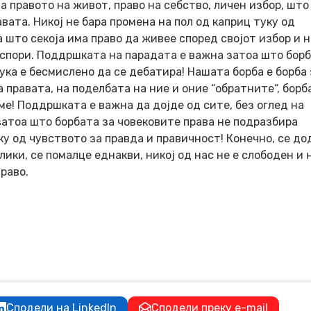
а правото на живот, право на себство, личен избор, што
вата. Никој не бара промена на пол од каприц туку од
 што секоја има право да живее според својот избор и н
 оспори. Поддршката на парадата е важна затоа што борб
ука е бесмислено да се дебатира! Нашата борба е борба 
правата, на поделбата на ние и оние “обратните“, борб
е! Поддршката е важна да дојде од сите, без оглед на
атоа што борбата за човековите права не подразбира
у од чувството за правда и правичност! Конечно, се до
ики, се помалце еднакви, никој од нас не е слободен и 
раво.
Сподели на LinkedIn
Сподели преку e-mail