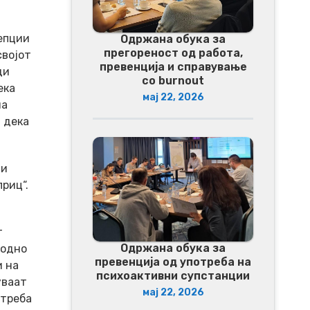
епции
Одржана обука за
прегореност од работа,
својот
превенција и справување
ди
со burnout
ека
мај 22, 2026
на
 дека
 и
приц“.
т
Одржана обука за
ходно
превенција од употреба на
и на
психоактивни супстанции
уваат
мај 22, 2026
 треба