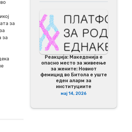
 во
икој
ата за
за
а за
Реакција: Македонија е
дека
опасно место за живеење
не
за жените: Новиот
фемицид во Битола е уште
еден аларм за
институциите
мај 14, 2026