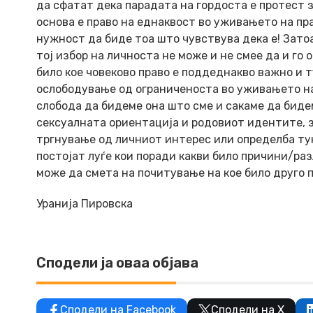
да сфатат дека парадата на гордоста е протест з
основа е право на еднаквост во уживањето на пра
нужност да биде тоа што чувствува дека е! Затоа
тој избор на личноста не може и не смее да и го
било кое човеково право е поддеднакво важно и т
ослободување од ограниченоста во уживањето на 
слобода да бидеме она што сме и сакаме да бидем
сексуалната ориентација и родовиот идентите, з
тргнување од личниот интерес или определба тук
постојат луѓе кои поради какви било причини/разл
може да смета на почитување на кое било друго п
Уранија Пировска
Сподели ја оваа објава
Сподели на Facebook
Сподели на X