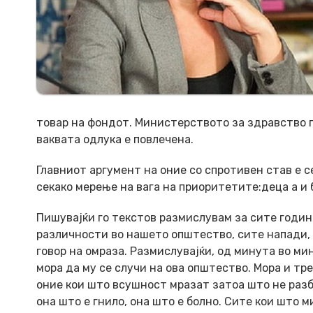
товар на фондот. Министерството за здравство п
ваквата одлука е повлечена.
Главниот аргумент на оние со спротивен став е
секако мерење на вага на приоритетите:деца а и б
Пишувајќи го текстов размислувам за сите годин
различности во нашето општество, сите напади,
говор на омраза. Размислувајќи, од минута во м
мора да му се случи на ова општество. Мора и тр
оние кои што всушност мразат затоа што не разб
она што е гнило, она што е болно. Сите кои што 