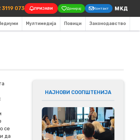
on
 3119 073
ПРИЈАВИ
Донирај
Контакт
Медиуми
Мултимедија
Повици
Законодавство
та
НАЈНОВИ СООПШТЕНИЈА
:
м
е
о се
ни да