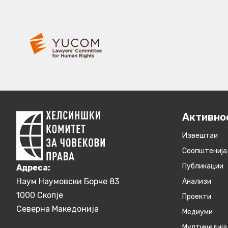
Активно
Извештаи
Соопштенија
Публикации
Aдреса:
Наум Наумовски Борче 83
Анализи
1000 Скопје
Проекти
Северна Македонија
Медиуми
Мултимедија