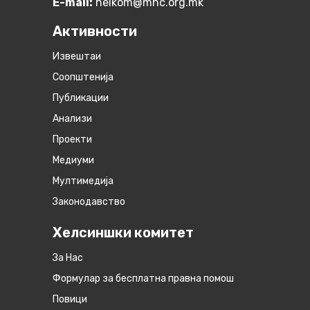
E-mail:
helkom@mhc.org.mk
Активности
Извештаи
Соопштенија
Публикации
Анализи
Проекти
Медиуми
Мултимедија
Законодавство
Хелсиншки комитет
За Нас
Формулар за бесплатна правна помош
Повици