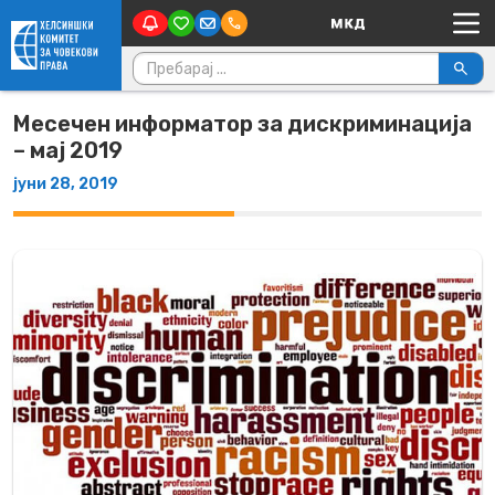
Main Navigation
Skip to content
Пребарувај за:
Месечен информатор за дискриминација
– мај 2019
јуни 28, 2019