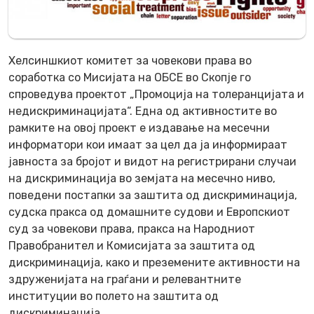
Хелсиншкиот комитет за човекови права во
соработка со Мисијата на ОБСЕ во Скопје го
спроведува проектот „Промоција на толеранцијата и
недискриминацијата“. Една од активностите во
рамките на овој проект е издавање на месечни
информатори кои имаат за цел да ја информираат
јавноста за бројот и видот на регистрирани случаи
на дискриминација во земјата на месечно ниво,
поведени постапки за заштита од дискриминација,
судска пракса од домашните судови и Европскиот
суд за човекови права, пракса на Народниот
Правобранител и Комисијата за заштита од
дискриминација, како и преземените активности на
здруженијата на граѓани и релевантните
институции во полето на заштита од
дискриминација.