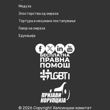
Медуза
Злосторства од омраза
Тортура и нехумано постапување
Говор на омраза
Едукација
© 2026 Copyright Хелсиншки комитет