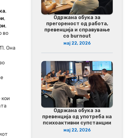
ка
,
Одржана обука за
ри
,
прегореност од работа,
ри
,
превенција и справување
о во
со burnout
мај 22, 2026
П. Она
во
те
 кои
ата
Одржана обука за
превенција од употреба на
психоактивни супстанции
мај 22, 2026
иот