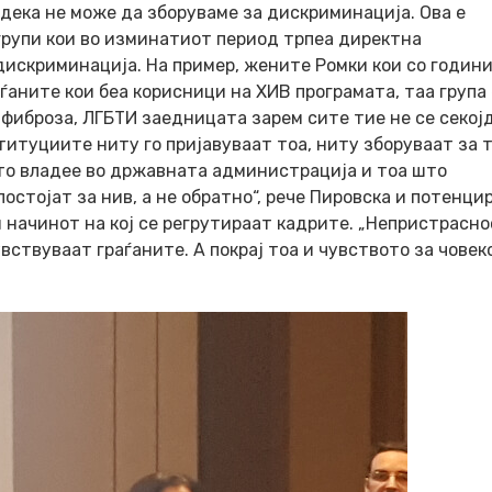
 дека не може да зборуваме за дискриминација. Ова е
групи кои во изминатиот период трпеа директна
дискриминација. На пример, жените Ромки кои со годин
ѓаните кои беа корисници на ХИВ програмата, таа група 
фиброза, ЛГБТИ заедницата зарем сите тие не се секој
туциите ниту го пријавуваат тоа, ниту зборуваат за т
што владее во државната администрација и тоа што
стојат за нив, а не обратно“, рече Пировска и потенци
 начинот на кој се регрутираат кадрите. „Непристрасно
вствуваат граѓаните. А покрај тоа и чувството за чове