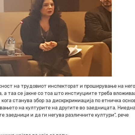
асност на трудовиот инспекторат и проширување на нег
, а таа се јакне со тоа што инстиуциите треба вложива
кога станува збор за дискркримиација по етничка основ
авањето на културите на другите во заедницата. Ниедн
те заедници и да ги негува различните култури“, рече