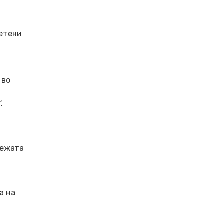
ветени
 во
.
режата
а на