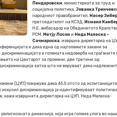
Пендаровски
, министерката за труд и
социјална политика,
Јованка Тренчевс
народниот правобранител,
Насер Зибе
претседателот на КСЗД,
Исмаил Камбе
Н.Е. амбасадор на Обединетото Кралств
РСМ,
Метју Лосон
и
Неда Малеска –
Сачмароска
, извршна директорка на ЦУ
нференцијата е дека една од најголемите закани за
 дискриминацијата е големата недоверба на граѓаните 
ањето на Центарот за промени, две третини од
 дискриминација затоа што не веруваат дека надлежни
омени (ЦУП) покажува дека 45,5 отсто од испитаниците
ој искусил дискриминација ја идентификуваат политичк
е, кажа извршната директорка на ЦУП, Неда Малеска-
религиозната димензија, која игра голема улога во наш