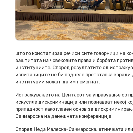
што го констатираа речиси сите говорници на ко
заштитата на човековите права и борбата против
институциите. Според резултатите од истражув
испитаниците не би поднеле претставка заради
институции можат да им помогнат.
Истражувањето на Центарот за управување со пр
искусиле дискриминација или познаваат некој к
припадност како главен основ за дискриминирањ
Сачмароска на денешната конференција
Според Неда Малеска-Сачмароска, етничката или 