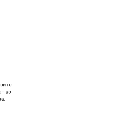
овите
ат во
а,
а