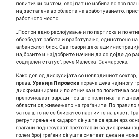
политички систем, овој пат не избива во прв пла
најзастапена во областа на вработувањето, прис
работното место.
„Постои едно раслојување и по партиска и по ет
обезбедат работа и вработување, единствено на
албанскиот блок. Ова говори дека администрација
најбрзите и најдобрите начини да се дојде до р
социјален статус“, рече Малеска-Сачмароска.
Како дел од дискусијата со невладиниот сектор
права,
Уранија Пировска
порача дека најмногу г
дискриминирани и по етничка и по политичка осн
препознаваат заради тоа што политиката и днев
области од живеењето на граѓаните. По правило 
затоа што не се блиски со партиите на власт. Г
регрутирање на кадарот сè уште се врши врз осно
граѓани поднесуваат претставки за дискриминаци
голем број граѓани сè уште сметаат дека не мож