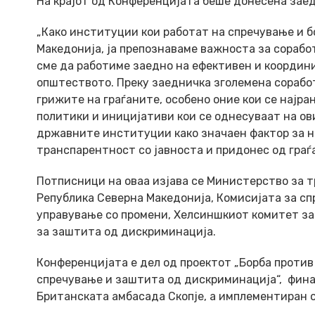
На крајот од Конференцијата беше донесена заедн
„Како институции кои работат на спречување и 
Македонија, ја препознаваме важноста за сораб
сме да работиме заедно на ефективен и координи
општеството. Преку заедничка зголемена соработ
грижите на граѓаните, особено оние кои се најр
политики и иницијативи кои се однесуваат на ов
државните институции како значаен фактор за н
транспарентност со јавноста и придонес од граѓ
Потписници на оваа изјава се Министерство за т
Република Северна Македонија, Комисијата за с
управување со промени, Хелсиншкиот комитет за 
за заштита од дискриминација.
Конференцијата е дел од проектот „Борба проти
спречување и заштита од дискриминација“, фина
Британската амбасада Скопје, а имплементиран 