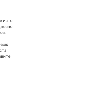
и
е исто
дневно
оа.
раше
ста,
ковите