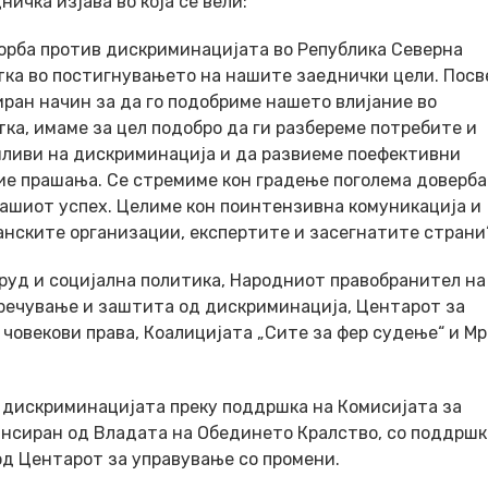
ичка изјава во која се вели:
борба против дискриминацијата во Република Северна
отка во постигнувањето на нашите заеднички цели. Пос
ран начин за да го подобриме нашето влијание во
ка, имаме за цел подобро да ги разбереме потребите и
анливи на дискриминација и да развиеме поефективни
ие прашања. Се стремиме кон градење поголема доверба
ашиот успех. Целиме кон поинтензивна комуникација и
анските организации, експертите и засегнатите страни“
руд и социјална политика, Народниот правобранител на
пречување и заштита од дискриминација, Центарот за
човекови права, Коалицијата „Сите за фер судење“ и М
в дискриминацијата преку поддршка на Комисијата за
нсиран од Владата на Обединето Кралство, со поддршк
од Центарот за управување со промени.