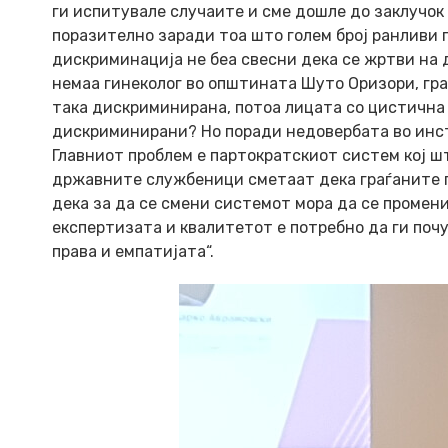
ги испитувале случаите и сме дошле до заклучок
поразително заради тоа што голем број ранливи 
дискриминација не беа свесни дека се жртви на 
немаа гинеколог во општината Шуто Оризори, гра
така дискриминирана, потоа лицата со цистична 
дискриминирани? Но поради недовербата во инсти
Главниот проблем е партократскиот систем кој 
државните службеници сметаат дека граѓаните по
дека за да се смени системот мора да се промени
експертизата и квалитетот е потребно да ги почу
права и емпатијата“.