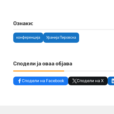
Ознаки:
конференција
Уранија Пировска
Сподели ја оваа објава
Сподели на Facebook
Сподели на X