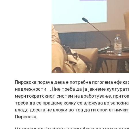
Пировска порача дека е потребна поголема ефик
надлежности. „Ние треба да ја јакнеме културата
меритократскиот систем на вработување, притоа 
треба да се прашаме колку се вложува во запозн
влада досега не вложи во тоа да ги спои етнички
Пировска.