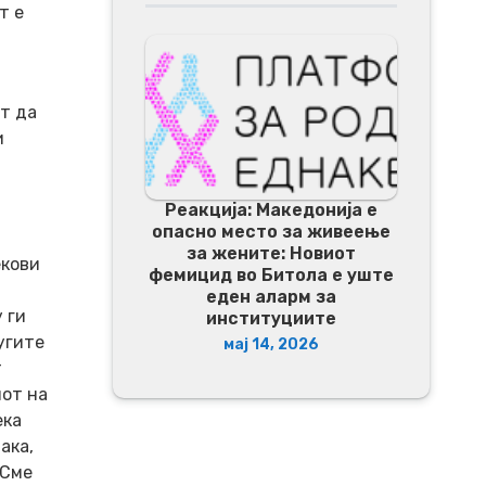
т е
т да
и
Реакција: Македонија е
опасно место за живеење
за жените: Новиот
екови
фемицид во Битола е уште
еден аларм за
 ги
институциите
угите
мај 14, 2026
т
нот на
ека
ака,
„Сме