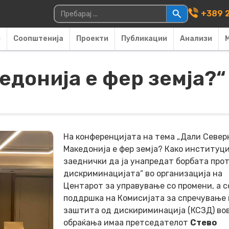
Main Navigati
Пребарувај за:
+389 2
и
Соопштенија
Проекти
Публикации
Анализи
едонија е фер земја?“
На конференцијата на тема „Дали Север
Македонија е фер земја? Како институц
заеднички да ја унапредат борбата про
дискриминацијата“ во организација на
Центарот за управување со промени, а с
поддршка на Комисијата за спречување 
заштита од дискириминација (КСЗД) во
обраќања имаа претседателот
Стево