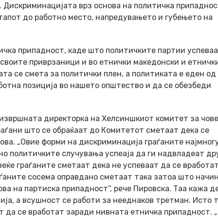
н. Дискриминацијата врз основа на политичка припаднос
тапот до работно место, напредувањето и губењето на
ничка припадност, каде што политичките партии успеваа
 своите приврзаници и во етнички македонски и етничк
та се смета за политички плен, а политиката е еден од
аботна позиција во нашето општество и да се обезбеди
, извршната директорка на Хелсиншкиот комитет за чов
раѓани што се обраќаат до Комитетот сметаат дека се
ова. „Овие форми на дискриминација граѓаните најмногу
но политичките случувања успеаја да ги надвладеат др
веќе граѓаните сметаат дека не успеваат да се вработа
раѓаните сосема оправдано сметаат така затоа што начи
ва на партиска припадност“, рече Пировска. Таа кажа д
ја, а всушност се работи за нееднаков третман. Исто т
ат да се вработат заради нивната етничка припадност. 