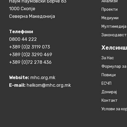
Наум Наумовски Борче 83
Анализи
1000 Скопје
Проекти
Северна Македонија
Медиуми
Мултимедија
Телефони
Законодавст
0800 44 222
+389 (0)2 3119 073
Хелсинш
+389 (0)2 3290 469
За Нас
+389 (0)72 278 436
Формулар за
Повици
Website:
mhc.org.mk
ЕСЧП
E-mail:
helkom@mhc.org.mk
Донирај
Контакт
Услови за к