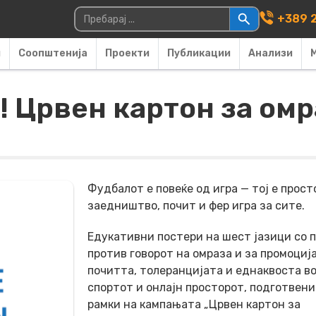
Main Navigati
Пребарувај за:
+389 2
и
Соопштенија
Проекти
Публикации
Анализи
а! Црвен картон за омр
Фудбалот е повеќе од игра — тој е прост
заедништво, почит и фер игра за сите.
Eдукативни постери на шест јазици со 
против говорот на омраза и за промоциј
почитта, толеранцијата и еднаквоста в
спортот и онлајн просторот, подготвени
рамки на кампањата „Црвен картон за