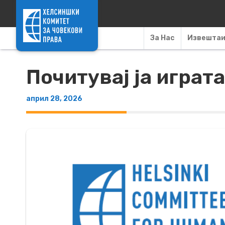
Skip to content
За Нас
Извешта
Почитувај ја играт
април 28, 2026