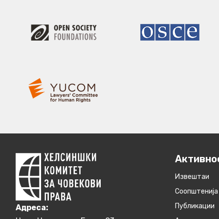
Активно
Извештаи
Соопштенија
Публикации
Aдреса: