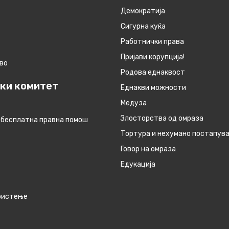
Демократија
Сигурна куќа
Работнички права
Пријави корупција!
во
Родова еднаквост
ки комитет
Eднакви можности
Медуза
Злосторства од омраза
 бесплатна правна помош
Тортура и нехумано постапув
Говор на омраза
Едукација
ористење