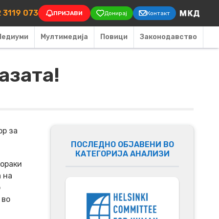
on
 3119 073
ПРИЈАВИ
Донирај
Контакт
Медиуми
Мултимедија
Повици
Законодавство
азата!
ор за
ПОСЛЕДНО ОБЈАВЕНИ ВО
КАТЕГОРИЈА АНАЛИЗИ
пораки
а на
о
 во