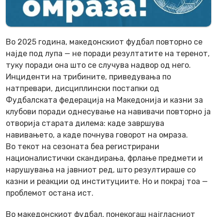
Во 2025 година, македонскиот фудбал повторно се
најде под лупа — не поради резултатите на теренот,
туку поради она што се случува надвор од него.
Инциденти на трибините, приведувања по
натпревари, дисциплински постапки од
Фудбалската федерација на Македонија и казни за
клубови поради однесување на навивачи повторно ја
отворија старата дилема: каде завршува
навивањето, а каде почнува говорот на омраза.
Во текот на сезоната беа регистрирани
националистички скандирања, фрлање предмети и
нарушувања на јавниот ред, што резултираше со
казни и реакции од институциите. Но и покрај тоа —
проблемот остана ист.
Во македонскиот фудбал, понекогаш најгласниот