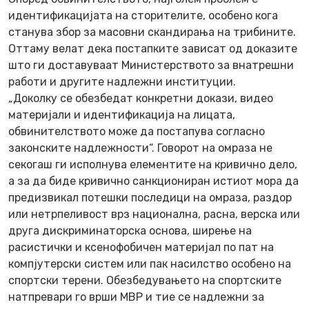
идентификацијата на сторителите, особено кога
станува збор за масовни скандирања на трибините.
Оттаму велат дека постапките зависат од доказите
што ги доставуваат Министерството за внатрешни
работи и другите надлежни институции.
„Доколку се обезбедат конкретни докази, видео
материјали и идентификација на лицата,
обвинителството може да постапува согласно
законските надлежности“. Говорот на омраза не
секогаш ги исполнува елементите на кривично дело,
а за да биде кривично санкциониран истиот мора да
предизвикал потешки последици на омраза, раздор
или нетрпеливост врз национална, расна, верска или
друга дискриминаторска основа, ширење на
расистички и ксенофобичен материјал по пат на
компјутерски систем или пак насилство особено на
спортски терени. Обезбедувањето на спортските
натпревари го врши МВР и тие се надлежни за