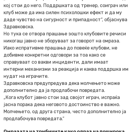
кој стои до него. Поддршката од тренер, соиграч или
клуб може да има силен психолошки ефект и да му
даде чувство на сигурност и припадност“, објаснува
Здравковска.
Но тука се отвора прашање зошто клубовите речиси
никогаш јавно не зборуваат за говорот на омраза.
Иако испративме прашања до повеќе клубови, не
добивме конкретни одговори за тоа како се
справуваат со вакви инциденти, дали имаат
интерни механизми за реакција и каква поддршка им
нудат на играчите.
Здравковска предупредува дека молчењето може
дополнително да ја продлабочи повредата.
„Кога клубот јавно стои зад својот играч, испраќа
јасна порака дека неговото достоинство е важно.
Молчењето, од друга страна, често дополнително ја
продлабочува повредата.“
Омразата на трибините како одраз на поширока