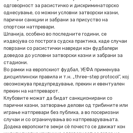
одговорност за расистичко и дискриминаторско
однесување, со можни условни затворски казни,
парични санкции и забрани за присуство на
спортски натпревари.
Шпанија, особено во последните години, се
издвојува со построга судска практика, каде случаи
поврзани со расистички навреди кон фудбалери
доведоа до условни затворски казни и забрани за
стадиони.
Во рамки на европскиот фудбал, УЕФА применува
дисциплински правила и т.н. „three-step protocol“, кој
овозможува предупредување, прекин и евентуален
прекин на натпреварот.
Клубовите можат да бидат санкционирани со
парични казни, затворање делови од трибините или
играње натпревари без публика, а во посериозни
случаи и со ограничувања во натпреварувањата.
Додека европските земји сè почесто се движат кон