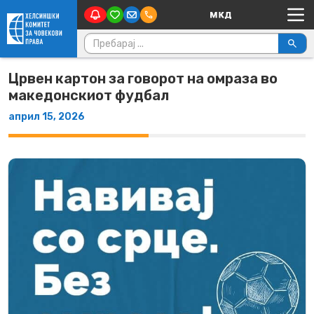
Main Navigation
Skip to content
Пребарувај за:
Црвен картон за говорот на омраза во
македонскиот фудбал
април 15, 2026