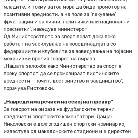
младите, и токму затоа мора да биде промотор на
позитивни вредности, а не поле за ‘лекување’
фрустрации и за лични, политички или национални
пресметки“, наведува министерот.
Од Министерството за спорт велат дека веќе
работат на засилување на координацијата со
федерациите и клубовите за воведување на појасни
механизми против говорот на омраза.
„Нашата заложба како Министерство за спорт е
преку спортот да се промовираат вистинските
вредности – почит, достоинство и заедништво“,
порачува Ристовски.
„Навреди има речиси на секој натпревар“
За говорот на омраза на фудбалските терени
сведочат и спортските коментатори. Дамјан
Николовски е долгогодишен спортски новинар кој
известува од македонските стадиони и е директен