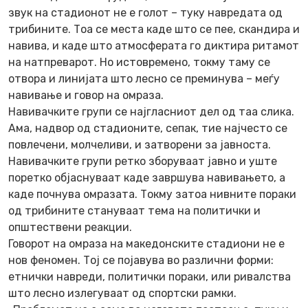
звук на стадионот не е голот – туку навредата од
трибините. Тоа се места каде што се пее, скандира и
навива, и каде што атмосферата го диктира ритамот
на натпреварот. Но истовремено, токму таму се
отвора и линијата што лесно се преминува – меѓу
навивање и говор на омраза.
Навивачките групи се најгласниот дел од таа слика.
Ама, надвор од стадионите, сепак, тие најчесто се
повлечени, молчеливи, и затворени за јавноста.
Навивачките групи ретко зборуваат јавно и уште
поретко објаснуваат каде завршува навивањето, а
каде почнува омразата. Токму затоа нивните пораки
од трибините стануваат тема на политички и
општествени реакции.
Говорот на омраза на македонските стадиони не е
нов феномен. Тој се појавува во различни форми:
етнички навреди, политички пораки, или ривалства
што лесно излегуваат од спортски рамки.