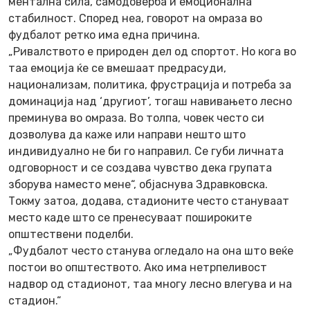
ментална сила, самодоверба и емоционална
стабилност. Според неа, говорот на омраза во
фудбалот ретко има една причина.
„Ривалството е природен дел од спортот. Но кога во
таа емоција ќе се вмешаат предрасуди,
национализам, политика, фрустрација и потреба за
доминација над ‘другиот’, тогаш навивањето лесно
преминува во омраза. Во толпа, човек често си
дозволува да каже или направи нешто што
индивидуално не би го направил. Се губи личната
одговорност и се создава чувство дека групата
зборува наместо мене“, објаснува Здравковска.
Токму затоа, додава, стадионите често стануваат
место каде што се пренесуваат пошироките
општествени поделби.
„Фудбалот често станува огледало на она што веќе
постои во општеството. Ако има нетрпеливост
надвор од стадионот, таа многу лесно влегува и на
стадион.“