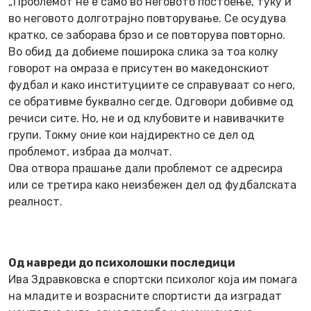
„Проблемот не е само во неговото постоење, туку и
во неговото долготрајно повторување. Се осудува
кратко, се заборава брзо и се повторува повторно.
Во обид да добиеме поширока слика за тоа колку
говорот на омраза е присутен во македонскиот
фудбал и како институциите се справуваат со него,
се обративме буквално сегде. Одговори добивме од
речиси сите. Но, не и од клубовите и навивачките
групи. Токму оние кои најдиректно се дел од
проблемот, избраа да молчат.
Ова отвора прашање дали проблемот се адресира
или се третира како неизбежен дел од фудбалската
реалност.
Од навреди до психолошки последици
Ива Здравковска е спортски психолог која им помага
на младите и возрасните спортисти да изградат