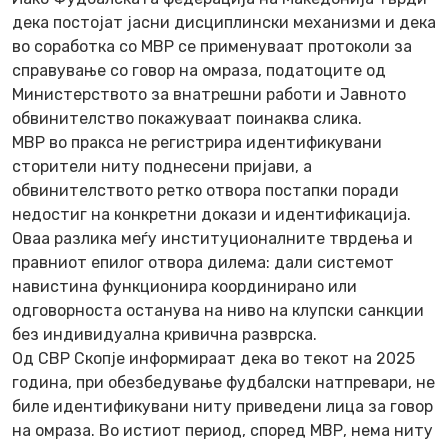
дека постојат јасни дисциплински механизми и дека
во соработка со МВР се применуваат протоколи за
справување со говор на омраза, податоците од
Министерството за внатрешни работи и Јавното
обвинителство покажуваат поинаква слика.
МВР во пракса не регистрира идентификувани
сторители ниту поднесени пријави, а
обвинителството ретко отвора постапки поради
недостиг на конкретни докази и идентификација.
Оваа разлика меѓу институционалните тврдења и
правниот епилог отвора дилема: дали системот
навистина функционира координирано или
одговорноста останува на ниво на клупски санкции
без индивидуална кривична разврска.
Од СВР Скопје информираат дека во текот на 2025
година, при обезбедување фудбалски натпревари, не
биле идентификувани ниту приведени лица за говор
на омраза. Во истиот период, според МВР, нема ниту