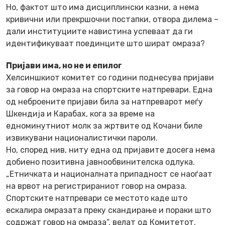
Но, фактот што има дисциплински казни, а нема
кривични или прекршочни постапки, отвора дилема –
дали институциите навистина успеваат да ги
идентификуваат поединците што шират омраза?
Пријави има, но не и епилог
Хелсиншкиот комитет со години поднесува пријави
за говор на омраза на спортските натпревари. Една
од неброените пријави била за натпреварот меѓу
Шкендија и Карабах, кога за време на
едноминутниот молк за жртвите од Кочани биле
извикувани националистички пароли.
Но, според нив, ниту една од пријавите досега нема
добиено позитивна јавнообвинителска одлука.
„Етничката и националната припадност се наоѓаат
на врвот на регистрираниот говор на омраза.
Спортските натпревари се местото каде што
ескалира омразата преку скандирање и пораки што
содржат говор на омраза“, велат од Комитетот.