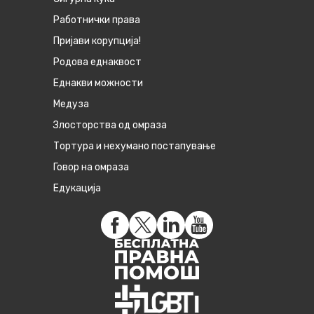
Работнички права
Пријави корупција!
Родова еднаквост
Eднакви можности
Медуза
Злосторства од омраза
Тортура и нехумано постапување
Говор на омраза
Едукација