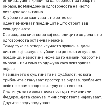
индивидуална кривична одговорност за говор на
омраза, во Македонија одговорноста најчесто
останува колективна.
Клубовите се казнуваат, но ретко се
идентификуваат поединците што стојат зад
скандирањата.
Ова создава систем во кој последиците се делат, но
одговорноста останува нејасна.
Токму тука се отвора клучното прашање: дали
систем кој казнува клубови, но ретко стигнува до
поединци, навистина може да го намали говорот на
омраза – или само го одржува како повторлива
појава.
Навивањето е суштината на фудбалот, но кога
трибините стануваат простор за омраза, проблемот
веќе не е само спортски, туку општествен.
Институциите велат дека постојат механизми.
Федерацијата казнува. Министерствата најавуваат.
Другите предупредуваат.