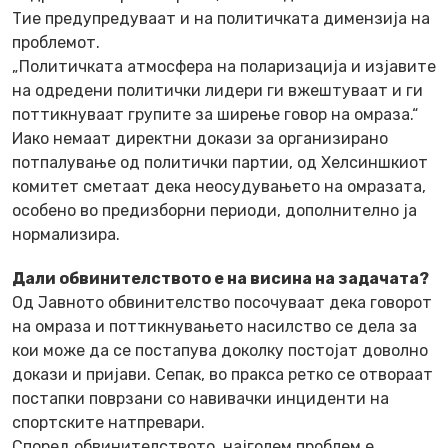
Тие предупредуваат и на политичката димензија на
проблемот.
„Политичката атмосфера на поларизација и изјавите
на одредени политички лидери ги вжештуваат и ги
поттикнуваат групите за ширење говор на омраза.“
Иако немаат директни докази за организирано
потпалување од политички партии, од Хелсиншкиот
комитет сметаат дека неосудувањето на омразата,
особено во предизборни периоди, дополнително ја
нормализира.
Дали обвинителството е на висина на задачата?
Од Јавното обвинителство посочуваат дека говорот
на омраза и поттикнувањето насилство се дела за
кои може да се постапува доколку постојат доволно
докази и пријави. Сепак, во пракса ретко се отвораат
постапки поврзани со навивачки инциденти на
спортските натпревари.
Според обвинителството, најголем проблем е