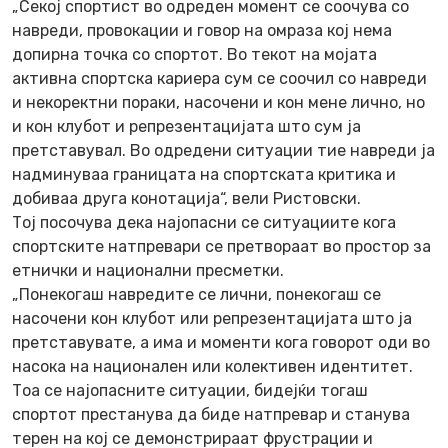
„Секој спортист во одреден момент се соочува со
навреди, провокации и говор на омраза кој нема
допирна точка со спортот. Во текот на мојата
активна спортска кариера сум се соочил со навреди
и некоректни пораки, насочени и кон мене лично, но
и кон клубот и репрезентацијата што сум ја
претставувал. Во одредени ситуации тие навреди ја
надминуваа границата на спортската критика и
добиваа друга конотација“, вели Ристовски.
Тој посочува дека најопасни се ситуациите кога
спортските натпревари се претвораат во простор за
етнички и национални пресметки.
„Понекогаш навредите се лични, понекогаш се
насочени кон клубот или репрезентацијата што ја
претставувате, а има и моменти кога говорот оди во
насока на национален или колективен идентитет.
Тоа се најопасните ситуации, бидејќи тогаш
спортот престанува да биде натпревар и станува
терен на кој се демонстрираат фрустрации и