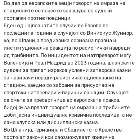
Во дел од европските земји говорот на омраза на
стадионите сè почесто завршува со судски
постапки против поединци.
Еден од најпознатите случаи во Европа во
последните години е случајот со Винисиус Жуниор,
кој во Шпанија предизвика сериозна правна и
институционална реакција по расистички навреди
од трибините. По инцидентот на натпреварот меѓу
Валенсија и Реал Мадрид во 2023 година, шпанските
судови за првпат изрекоа условни затворски казни
за навивачи поради расистичко однесување на
стадион, заедно со забрани за присуство на
спортски натпревари и парични санкции. Случајот
се смета за пресвртница во европската пракса,
бидејќи за првпат говорот на омраза на трибините
доби јасна индивидуална кривична последица, а не
само клупска или дисциплинска казна.
Во Шпанија, Германија и Обединетото Кралство
постојат закони кои овозможуваат кривична