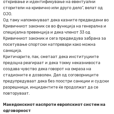
откривање и идентификување на евентуални
сторители на кривично или друго дело“, велат од
ОЈО.
Од таму напоменуваат дека казните предвидени во
Кривичниот законик се во функција на генерална и
специјална превенција и дека членот 33 од
Кривичниот законик и сега предвидува забрана за
посетување спортски натпревари како можна
санкција.
Критичарите, пак, сметаат дека институциите
предоцна реагираат и дека токму неказнивоста
создава чувство дека говорот на омраза на
стадионите е дозволен. Дел од соговорниците
предупредуваат дека без поостри санкции и судски
разрешници, инцидентите ќе продолжат да се
повторуваат.
Македонскиот наспроти европскиот систем на
одговорност