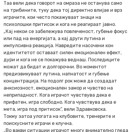
Таа вели дека говорот на омраза не останува само
на трибините, туку дека тој директно влијае и врз
играчите, кои често покажуваат знаци на
психолошки притисок и кога не реагираат јавно.
„Кај некои се забележува повлеченост, губење фокус
или пад на енергијата, а кај други лутина и
импулсивна реакција. Навредите насочени кон
идентитетот оставаат силен емоционален ефект,
дури и кога не се покажува веднаш. Последиците
можат да бидат и долгорочни. Во моментот
предизвикуваат лутина, напнатост и губење
концентрација. На подолг рок може да создадат
анксиозност, емоционален замор и чувство на
неприпадност. Кога играчот чувствува дека е
прифатен, игра слободно. Кога чувствува дека е
мета, игра под притисок“, вели Здравковска.
Токму затоа улогата на клубовите, тренерите и
поискусните играчи е клучна.
„Во вакви ситуации играчот многу внимателно гледа