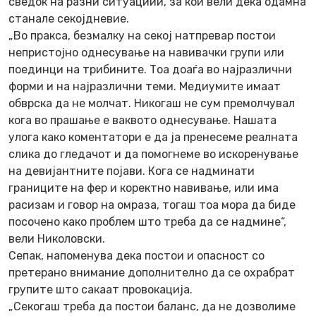
сведок на разни ситуациии, за кои вели дека одамна
станале секојдневие.
„Во пракса, безмалку на секој натпревар постои
непристојно однесување на навивачки групи или
поединци на трибините. Тоа доаѓа во најразлични
форми и на најразлични теми. Медиумите имаат
обврска да не молчат. Никогаш не сум премолчувал
кога во прашање е ваквото однесување. Нашата
улога како коментатори е да ја пренесеме реалната
слика до гледачот и да помогнеме во искоренување
на девијантните појави. Кога се надминати
границите на фер и коректно навивање, или има
расизам и говор на омраза, тогаш тоа мора да биде
посочено како проблем што треба да се надмине“,
вели Николовски.
Сепак, напоменува дека постои и опасност со
претерано внимание дополнително да се охрабрат
групите што сакаат провокација.
„Секогаш треба да постои баланс, да не дозволиме