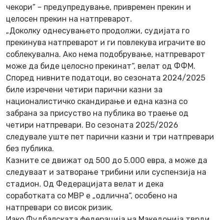
чекори“ – предупредување, привремен прекин и
целосен прекин на натпреварот.
„Доколку однесувањето продолжи, судијата го
прекинува натпреварот и ги повлекува играчите во
соблекувална. Ако нема подобрување, натпреварот
може да биде целосно прекинат“, велат од ФФМ.
Според нивните податоци, во сезоната 2024/2025
биле изречени четири парични казни за
националистичко скандирање и една казна со
забрана за присуство на публика во траење од
четири натпревари. Во сезоната 2025/2026
следувале уште пет парични казни и три натпревари
без публика.
Казните се движат од 500 до 5.000 евра, а може да
следуваат и затворање трибини или суспензија на
стадион. Од Федерацијата велат и дека
соработката со МВР е „одлична“, особено на
натпревари со висок ризик.
Иако Фудбалската федерација на Македонија тврди