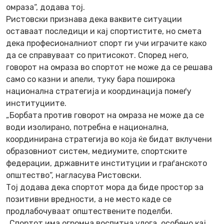
омраза“, додава тој.
Ристовски признава дека ваквите ситуации
оставаат последици и кај спортистите, но смета
дека професионалниот спорт ги учи играчите како
да се справуваат со притисокот. Според него,
говорот на омраза во спортот не може да се решава
само со казни и апели, туку бара поширока
национална стратегија и координација помеѓу
институциите.
„Борбата против говорот на омраза не може да се
води изолирано, потребна е национална,
координирана стратегија во која ќе бидат вклучени
образовниот систем, медиумите, спортските
федерации, државните институции и граѓанското
општество“, нагласува Ристовски.
Тој додава дека спортот мора да биде простор за
позитивни вредности, а не место каде се
продлабочуваат општествените поделби.
„Спортот има огромна воспитна улога, особено кај