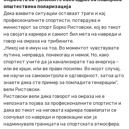
општествена поларизација
Дека ваквите ситуации оставаат траги и кај
професионалните спортисти, потврдува и
министерот за спорт Борко Ристовски, кој во текот
на својата кариера и самиот бил мета на навреди и
говор на омраза на трибините.
„Никој не е имун на тоа. Во моментот чувствувате
лутина, неправда, понекогаш и немоќ. Но, како
спортист учите да ја канализирате таа енергија –
или ве крши, или ве прави посилен. Во мојот случај,
ме научи на самоконтрола и одговорност, затоа што
знаете дека сте пример за помладите генерации“,
вели Ристовски.
Ристовски вели дека говорот на омраза не е
непозната појава за професионалните спортисти и
дека во текот на неговата кариера повеќепати се
соочувал со навреди и провокации кои ја
надминувале границата на спортската атмосфера.