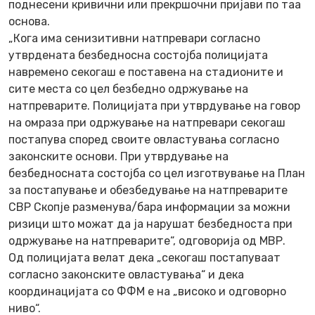
поднесени кривични или прекршочни пријави по таа
основа.
„Кога има сенизитивни натпревари согласно
утврдената безбедносна состојба полицијата
навремено секогаш е поставена на стадионите и
сите места со цел безбедно одржување на
натпреварите. Полицијата при утврдување на говор
на омраза при одржување на натпревари секогаш
постапува според своите овластувања согласно
законските основи. При утврдување на
безбедносната состојба со цел изготвување на План
за постапување и обезбедување на натпреварите
СВР Скопје разменува/бара информации за можни
ризици што можат да ја нарушат безбедноста при
одржување на натпреварите“, одговорија од МВР.
Од полицијата велат дека „секогаш постапуваат
согласно законските овластувања“ и дека
координацијата со ФФМ е на „високо и одговорно
ниво“.