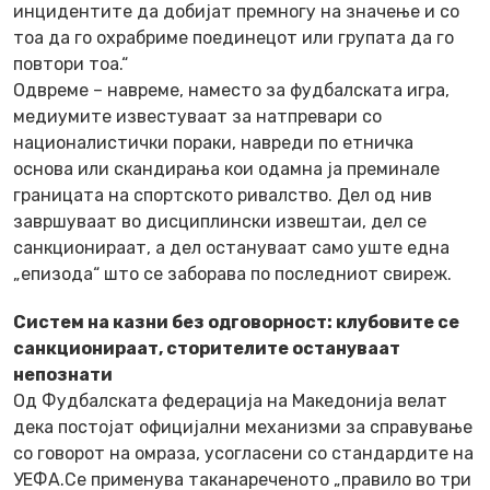
инцидентите да добијат премногу на значење и со
тоа да го охрабриме поединецот или групата да го
повтори тоа.“
Одвреме – навреме, наместо за фудбалската игра,
медиумите известуваат за натпревари со
националистички пораки, навреди по етничка
основа или скандирања кои одамна ја преминале
границата на спортското ривалство. Дел од нив
завршуваат во дисциплински извештаи, дел се
санкционираат, а дел остануваат само уште една
„епизода“ што се заборава по последниот свиреж.
Систем на казни без одговорност: клубовите се
санкционираат, сторителите остануваат
непознати
Од Фудбалската федерација на Македонија велат
дека постојат официјални механизми за справување
со говорот на омраза, усогласени со стандардите на
УЕФА.Се применува таканареченото „правило во три