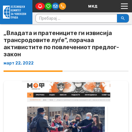
Main Navigation
Skip to content
Пребарувај за:
„Владата и пратениците ги извисија
трансродовите луѓе“, порачаа
активистите по повлечениот предлог-
закон
март 22, 2022