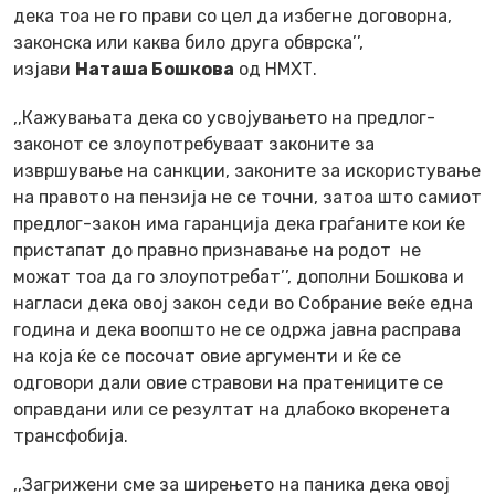
дека тоа не го прави со цел да избегне договорна,
законска или каква било друга обврска’’,
изјави
Наташа Бошкова
од НМХТ.
,,Кажувањата дека со усвојувањето на предлог-
законот се злоупотребуваат законите за
извршување на санкции, законите за искористување
на правото на пензија не се точни, затоа што самиот
предлог-закон има гаранција дека граѓаните кои ќе
пристапат до правно признавање на родот не
можат тоа да го злоупотребат’’, дополни Бошкова и
нагласи дека овој закон седи во Собрание веќе една
година и дека воопшто не се одржа јавна расправа
на која ќе се посочат овие аргументи и ќе се
одговори дали овие стравови на пратениците се
оправдани или се резултат на длабоко вкоренета
трансфобија.
,,Загрижени сме за ширењето на паника дека овој