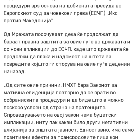
процедури врз основа на добиената пресуда во
Европскиот суд за човекови права (ЕСЧП) ,,Икс
против Македонија’’.
Од Мрежата посочуваат дека ќе продолжат да
бараат правна заштита за овие луѓе во државата и
со нови апликации до ЕСЧП, каде што државата ќе
продолжи да плаќа и надомест на штета за
повредите којшто ги сторува на овие луѓе децении
наназад.
„Од сите овие причини, НМХТ бара Законот за
матична евиденција повторно да се врати во
собраниските процедури и да биде што е можно
поскоро усвоен од страна на пратенците.
Спроведувањето на овој закон нема буџетски
импликации, ниту пак какви било други негативни
влијанија за општата јавност. Едноставно, има само
позитивни ефекти за трансродовите лица кои