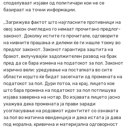
споделуваат изјави од политичари кои не се
базираат на точни информации.
,,Загрижува фактот што најгласните противници на
овој закон очигледно го немаат прочитано предлог-
законот. Доколку истите го прочитале, одговорите
на нивните прашања и дилеми ќе ги нашле токму во
предлог законот. Законот гарантира заштита на
бракот, вклучувајќи задолжителен развод на брак
пред да се бара измена на податокот за пол. Законот
изрично вели: уредување на постапката во сите
области којшто ќе бидат засегнати од промената на
податокот за пол. Дури потоа, на крај, лицето кое
што бара промена на податокот за пол потпишува
изјава заверена на нотар. Во изјавата лицето јасно
укажува дека промената ја прави заради
усогласување на родовиот идентитет со ознаката
за пол во матична евиденција и дека истата ја дава
под морална, кривична и материјална одговорност