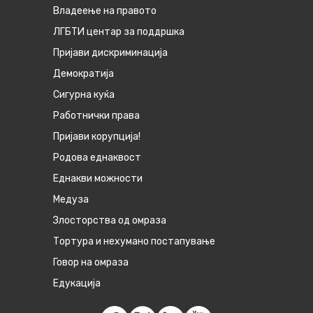
Владеење на правото
ЛГБТИ центар за поддршка
Пријави дискриминација
Демократија
Сигурна куќа
Работнички права
Пријави корупција!
Родова еднаквост
Eднакви можности
Медуза
Злосторства од омраза
Тортура и нехумано постапување
Говор на омраза
Едукација