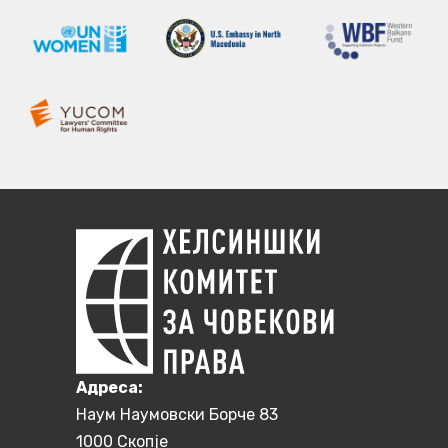
Aдреса:
Наум Наумовски Борче 83
1000 Скопје