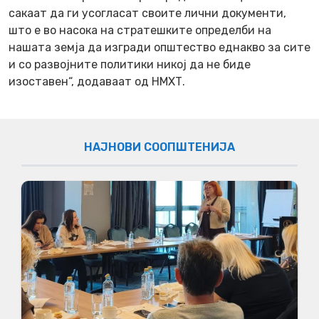
сакаат да ги усогласат своите лични документи,
што е во насока на стратешките определби на
нашата земја да изгради општество еднакво за сите
и со развојните политики никој да не биде
изоставен“, додаваат од НМХТ.
НАЈНОВИ СООПШТЕНИЈА