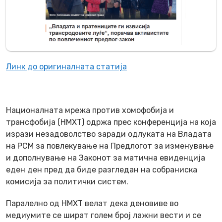
Линк до оригиналната статија
Националната мрежа против хомофобија и
трансфобија (НМХТ) одржа прес конференција на која
изрази незадоволство заради одлуката на Владата
на РСМ за повлекување на Предлогот за изменување
и дополнување на Законот за матична евиденција
еден ден пред да биде разгледан на собрaниска
комисија за политички систем.
Паралелно од НМХТ велат дека деновиве во
медиумите се шират голем број лажни вести и се