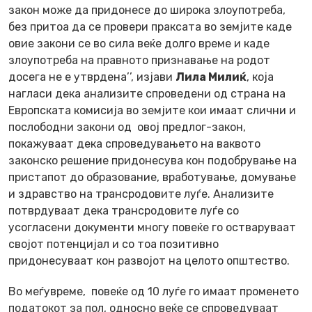
закон може да придонесе до широка злоупотреба,
без притоа да се провери праксата во земјите каде
овие закони се во сила веќе долго време и каде
злоупотреба на правното признавање на родот
досега не е утврдена’’, изјави
Лила Милиќ
, која
нагласи дека анализите спроведени од страна на
Европската комисија во земјите кои имаат слични и
послободни закони од овој предлог-закон,
покажуваат дека спроведувањето на ваквото
законско решение придонесува кон подобрување на
пристапот до образование, вработување, домување
и здравство на трансродовите луѓе. Анализите
потврдуваат дека трансродовите луѓе со
усогласени документи многу повеќе го остваруваат
својот потенцијал и со тоа позитивно
придонесуваат кон развојот на целото општество.
Во меѓувреме, повеќе од 10 луѓе го имаат променето
податокот за пол, односно веќе се спроведуваат