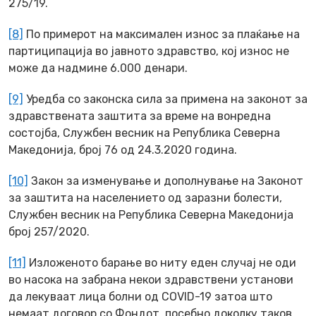
275/19.
[8]
По примерот на максимален износ за плаќање на
партиципација во јавното здравство, кој износ не
може да надмине 6.000 денари.
[9]
Уредба со законска сила за примена на законот за
здравствената заштита за време на вонредна
состојба, Службен весник на Република Северна
Македонија, број 76 од 24.3.2020 година.
[10]
Закон за изменување и дополнување на Законот
за заштита на населението од заразни болести,
Службен весник на Република Северна Македонија
број 257/2020.
[11]
Изложеното барање во ниту еден случај не оди
во насока на забрана некои здравствени установи
да лекуваат лица болни од COVID-19 затоа што
немаат договор со Фондот, посебно доколку таков