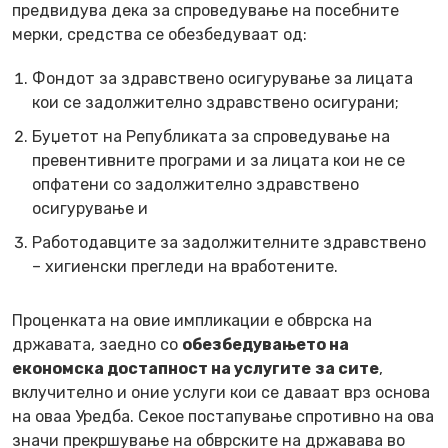
предвидува дека за спроведување на посебните
мерки, средства се обезбедуваат од:
Фондот за здравствено осигурување за лицата
кои се задолжително здравствено осигурани;
Буџетот на Републиката за спроведување на
превентивните програми и за лицата кои не се
опфатени со задолжително здравствено
осигурување и
Работодавците за задолжителните здравствено
– хигиенски прегледи на вработените.
Проценката на овие импликации е обврска на
државата, заедно со
обезбедувањето на
економска достапност на услугите
за сите
,
вклучително и оние услуги кои се даваат врз основа
на оваа Уредба. Секое постапување спротивно на ова
значи прекршување на обврските на државава во