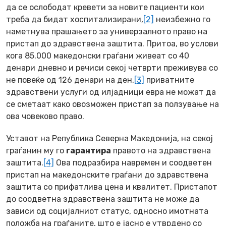
да се ослободат кревети за новите пациенти кои
треба да бидат хоспитализирани,
[2]
неизбежно го
наметнува прашањето за универзалното право на
пристап до здравствена заштита. Притоа, во услови
кога 85.000 македонски граѓани живеат со 40
денари дневно и речиси секој четврти преживува со
не повеќе од 126 денари на ден,
[3]
приватните
здравствени услуги од илјадници евра не можат да
се сметаат како овозможен пристап за ползување на
ова човеково право.
Уставот на Република Северна Македонија, на секој
граѓанин му го
гарантира
правото на здравствена
заштита.
[4]
Ова подразбира навремен и соодветен
пристап на македонските граѓани до здравствена
заштита со прифатлива цена и квалитет. Пристапот
до соодветна здравствена заштита не може да
зависи од социјалниот статус, односно имотната
положба на граѓаните, што е јасно е утврдено со