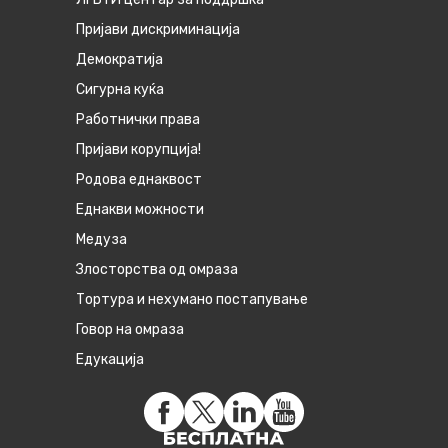
Пријави дискриминација
Демократија
Сигурна куќа
Работнички права
Пријави корупција!
Родова еднаквост
Eднакви можности
Медуза
Злосторства од омраза
Тортура и нехумано постапување
Говор на омраза
Едукација