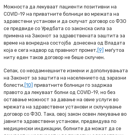
Можноста да лекуваат пациенти позитивни на
COVID-19 на приватните болници во мрежата на
здравстени установи и да склучат договор со ФЗО
се предвиде со Уредбата со законска сила за
примена на Законот за здравствената заштита за
време на вонредна состојба донесена од Владата
која е сега надвор од правниот промет,
[9]
меѓутоа
ниту еден таков договор не беше склучен.
Сепак, со неодамнешните измени и дополнувањата
на Законот за заштита на населението од заразни
болести,
[10]
приватните болници го задржаа
правото да лекуваат болни од COVID-19, но без
оставање можност за давање на овие услуги во
мрежата на здравствени установи и склучување
договор со ФЗО. Така, овој закон освен лекување во
јавните здравствени установи, предвидува по
медицински индикации, болните да можат да се