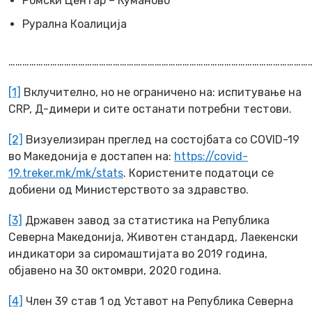
Ромски Центар – Куманово
Рурална Коалиција
…………………………………………………………………………………………………………………
[1]
Вклучително, но не ограничено на: испитување на
CRP, Д-димери и сите останати потребни тестови.
[2]
Визуелизиран преглед на состојбата со COVID-19
во Македонија е достапен на:
https://covid-
19.treker.mk/mk/stats
. Користените податоци се
добиени од Министерството за здравство.
[3]
Државен завод за статистика на Република
Северна Македонија,
Животен стандард
, Лаекенски
индикатори за сиромаштијата во 2019 година,
објавено на 30 октомври, 2020 година.
[4]
Член 39 став 1 од Уставот на Република Северна