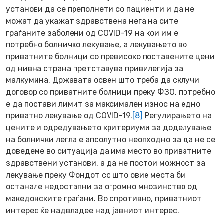
установи да се преполнети со пациенти и да не
можат да укажат здравствена нега на сите
граѓаните заболени од COVID-19 на кои им е
потребно болничко лекување, а лекувањето во
приватните болници со превисоко поставените цени
од нивна страна претставува привилегија за
малкумина. Државата освен што треба да склучи
договор со приватните болници преку ФЗО, потребно
е да постави лимит за максимален износ на едно
приватно лекување од COVID-19.
[8]
Регулирањето на
цените и одредувањето критериуми за доделување
на болнички легла е апсолутно неопходно за да не се
доведеме во ситуација да има место во приватните
здравствени установи, а да не постои можност за
лекување преку Фондот со што овие места би
останале недостапни за огромно мнозинство од
македонските граѓани. Во спротивно, приватниот
интерес ќе надвладее над јавниот интерес.