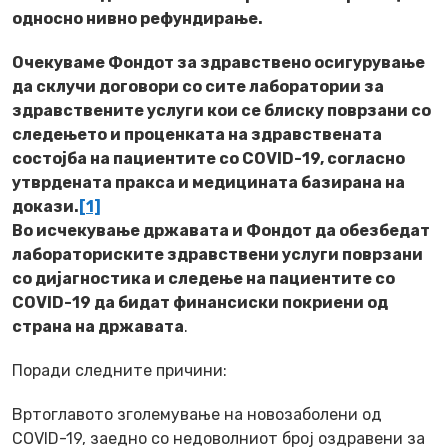
односно нивно рефундирање.
Очекуваме Фондот за здравствено осигурување
да склучи договори со сите лаборатории за
здравствените услуги кои се блиску поврзани со
следењето и проценката на здравствената
состојба на пациентите со COVID-19, согласно
утврдената пракса и медицината базирана на
докази.
[1]
Во исчекување државата и Фондот да обезбедат
лабораториските здравствени услуги поврзани
со дијагностика и следење на пациентите со
COVID-19 да бидат финансиски покриени од
страна на државата
.
Поради следните причини
:
Вртоглавото зголемување на новозаболени од
COVID-19, заедно со недоволниот број оздравени за