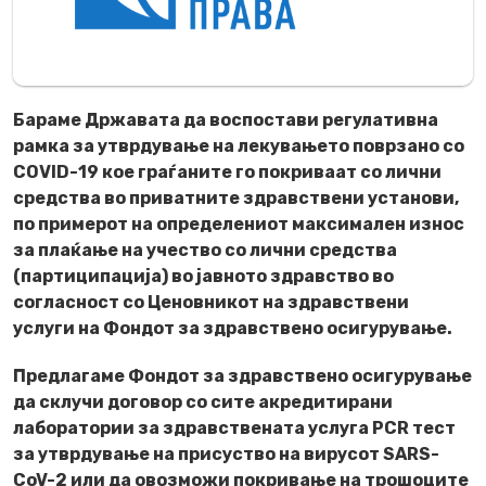
Бараме Државата да воспостави регулативна
рамка за утврдување на лекувањето поврзано со
COVID-19 кое граѓаните го покриваат со лични
средства во приватните здравствени установи,
по примерот на определениот максимален износ
за плаќање на учество со лични средства
(партиципација) во јавното здравство во
согласност со Ценовникот на здравствени
услуги на Фондот за здравствено осигурување.
Предлагаме Фондот за здравствено осигурување
да склучи договор со сите акредитирани
лаборатории за здравствената услуга PCR тест
за утврдување на присуство на вирусот SARS-
CoV-2 или да овозможи покривање на трошоците