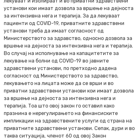
лекуваат и изолираат и во приватни здравствени
установи кои имаат дозвола за вршење на дејноста
за интензивна нега и терапија. За да лекуваат
пациенти од COVID-19, приватните здравствени
установи треба да имаат согласност од
Министерството за здравство, односно дозвола за
вршење на дејноста за интензивна нега и терапија.
Во случај на исполнување на капацитетите за
лекување на болни од COVID-19 во јавните
здравствени установи, по претходно дадена
согласност од Министерството за здравство,
лекувањето на лицата може да се врши и во
приватни здравствени установи кои имаат дозвола
за вршење на дејноста за интензивна нега и
терапија. Тоа што овој закон го оставил како
празнина е нерегулирањето на финансиските
импликации на здравствените услуги од страна на
приватните здравствени установи. Сепак, дури и во
таква ситуација, членот 60 од овој Закон