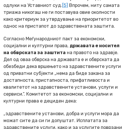
одлуки на Уставниот суд.
[5]
Впрочем, ниту самата
триажа никогаш не ги поставува овие околности
како критериум за утврдување на приоритетот во
однос на пристапот до здравствената заштита.
Согласно Меѓународниот пакт за економски,
социјални и културни права,
државата е носител
на
обврската за
заштита
на правото на здравје.
Дел од оваа обврска на државата е и обврската да
обезбеди дека вршењето на здравствените услуги
од приватни субјекти „нема да биде закана за
достапноста, пристапноста, прифатливоста и
квалитетот на здравствените установи, услуги и
сервиси.“. Комитетот за економски, социјални и
културни права е дециден дека:
„здравствените установи, добра и услуги мора да
можат сите да си ги допуштат. Исплатата за
здравствените услуги, како и за услугите поврзани