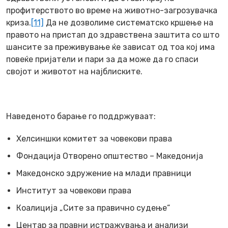
профитерството во време на животно-загрозувачка
криза.
[11]
Да не дозволиме систематско кршење на
правото на пристап до здравствена заштита со што
шансите за преживување ќе зависат од тоа кој има
повеќе пријатели и пари за да може да го спаси
својот и животот на најблиските.
Наведеното барање го поддржуваат:
Хелсиншки комитет за човекови права
Фондација Отворено општество – Македонија
Македонско здружение на млади правници
Институт за човекови права
Коалиција „Сите за правично судење“
Центар за правни истражувања и анализи