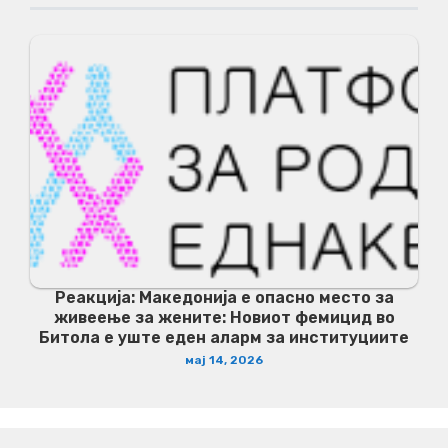
Реакција: Македонија е опасно место за
живеење за жените: Новиот фемицид во
Битола е уште еден аларм за институциите
мај 14, 2026