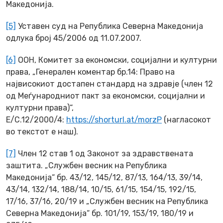
Македонија.
[5]
Уставен суд на Република Северна Македонија
одлука број 45/2006 од 11.07.2007.
[6]
ООН, Комитет за економски, социјални и културни
права, „Генерален коментар бр.14: Право на
највисокиот достапен стандард на здравје (член 12
од Меѓународниот пакт за економски, социјални и
културни права)“,
E/C.12/2000/4:
https://shorturl.at/morzP
(нагласокот
во текстот е наш).
[7]
Член 12 став 1 од Законот за здравствената
заштита. „Службен весник на Република
Македонија“ бр. 43/12, 145/12, 87/13, 164/13, 39/14,
43/14, 132/14, 188/14, 10/15, 61/15, 154/15, 192/15,
17/16, 37/16, 20/19 и „Службен весник на Република
Северна Македонија“ бр. 101/19, 153/19, 180/19 и