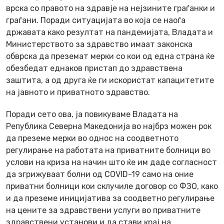
врска со правото на здравје на нејзините граѓанки и
граѓани. Поради ситуацијата во која се наоѓа
државата како резултат на пандемијата, Владата и
Министерството за здравство имаат законска
обврска да преземат мерки со кои од една страна ќе
обезбедат еднаков пристап до здравствена
заштита, а од друга ќе ги искористат капацитетите
на јавното и приватното здравство.
Поради сето ова, ја повикуваме Владата на
Република Северна Македонија во најбрз можен рок
да преземе мерки во однос на соодветното
регулирање на работата на приватните болници во
услови на криза на начин што ќе им даде согласност
да згрижуваат болни од COVID-19 само на оние
приватни болници кои склучиле договор со ФЗО, како
и да преземе иницијатива за соодветно регулирање
на цените за здравствени услуги во приватните
здравствени установи и да стави крај на