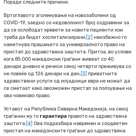
Поради следните причини
:
Вртоглавото зголемување на новозаболени од
COVID-19, заедно со недоволниот број оздравени за
да се ослободат кревети за новите пациенти кои
треба да бидат хоспитализирани,
[2]
неизбежно го
наметнува прашањето за универзалното право на
пристап до здравствена заштита. Притоа, во услови
кога 85.000 македонски граѓани живеат со 40
денари дневно и речиси секој четврти преживува со
не повеќе од 126 денари на ден,
[3]
приватните
здравствени услуги од илјадници евра не можат да
се сметаат како овозможен пристап за ползување на
ова човеково право.
Уставот на Република Северна Македонија, на секој
граѓанин му го
гарантира
правото на здравствена
заштита.
[4]
Ова подразбира навремен и соодветен
пристап на македонските граѓани до здравствена