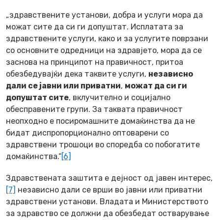
„здравствените установи, добра и услуги мора да
можат сите да си ги допуштат. Исплатата за
здравствените услуги, како и за услугите поврзани
со основните одредници на здравјето, мора да се
заснова на принципот на правичност, притоа
обезбедувајќи дека таквите услуги,
независно
дали се јавни или приватни
,
можат да си ги
допуштат сите
, вклучително и социјално
обесправените групи. За таквата правичност
неопходно е посиромашните домаќинства да не
бидат диспропорционално оптоварени со
здравствени трошоци во споредба со побогатите
домаќинства.“
[6]
Здравствената заштита е дејност од јавен интерес,
[7]
независно дали се врши во јавни или приватни
здравствени установи. Владата и Министерството
за здравство се должни да обезбедат остварување