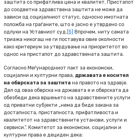
заштита со прифатлива цена и квалитет. Пристапот
до соодветна здравствена заштита не може да
зависи од социјалниот статус, односно имотната
положба на граѓаните, што е јасно е утврдено со
одлуки на Уставниот суд.
[5]
Впрочем, ниту самата
триажа никогаш не ги поставува овие околности
како критериум за утврдување на приоритетот во
однос на пристапот до здравствената заштита.
Согласно Меѓународниот пакт за економски,
социјални и културни права,
државата е носител
на
обврската за
заштита
на правото на здравје.
Дел од оваа обврска на државата е и обврската да
обезбеди дека вршењето на здравствените услуги
од приватни субјекти „нема да биде закана за
достапноста, пристапноста, прифатливоста и
квалитетот на здравствените установи, услуги и
сервиси.“. Комитетот за економски, социјални и
културни права е дециден дека: