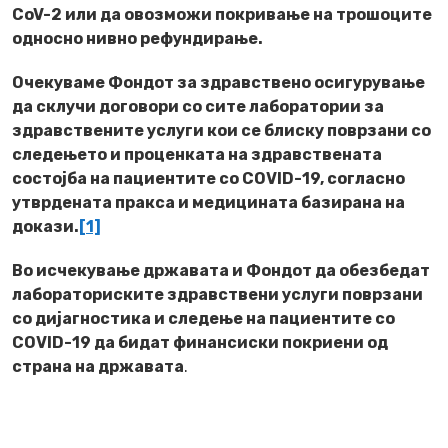
CoV-2 или да овозможи покривање на трошоците
односно нивно рефундирање.
Очекуваме Фондот за здравствено осигурување
да склучи договори со сите лаборатории за
здравствените услуги кои се блиску поврзани со
следењето и проценката на здравствената
состојба на пациентите со COVID-19, согласно
утврдената пракса и медицината базирана на
докази.
[1]
Во исчекување државата и Фондот да обезбедат
лабораториските здравствени услуги поврзани
со дијагностика и следење на пациентите со
COVID-19 да бидат финансиски покриени од
страна на државата
.