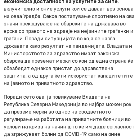
економска достапност на услугите
за сите
,
вклучително и оние услуги кои се даваат врз основа
на оваа Уредба. Секое постапување спротивно на ова
значи прекршување на обврските на државава во
врска со правото на здравје на нејзините граѓанки и
граѓани. Поради ситуацијата во која се наоѓа
државата како резултат на пандемијата, Владата и
Министерството за здравство имаат законска
обврска да преземат мерки со кои од една страна ќе
обезбедат еднаков пристап до здравствена
заштита, а од друга ќе ги искористат капацитетите
на јавното и приватното здравство.
Поради сето ова, ја повикуваме Владата на
Република Северна Македонија во најбрз можен рок
да преземе мерки во однос на соодветното
регулирање на работата на приватните болници во
услови на криза на начин што ќе им даде согласност
да згрижуваат болни од COVID-19 само на оние