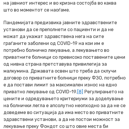
на јавниот интерес и во кризна состојба во каква
што во моментот се наоѓаме.
Пандемијата предизвика јавните здравствените
установи да се преполнети со пациенти и да не
можат да укажат здравствена нега на сите
граѓаните заболени од COVID-19 на кои им е
потребно болничко лекување, а лекувањето во
приватните болници со превисоко поставените цени
од нивна страна претставува привилегија за
малкумина. Државата освен што треба да склучи
договор со приватните болници преку ФЗО, потребно
е да постави лимит за максимален износ на едно
приватно лекување од COVID-19.
[8]
Регулирањето на
цените и одредувањето критериуми за доделување
на болнички легла е апсолутно неопходно за да не се
доведеме во ситуација да има место во приватните
здравствени установи, а да не постои можност за
лекување преку Фондот со што овие места би