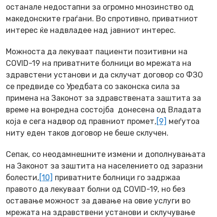
останале недостапни за огромно мнозинство од
македонските граѓани. Во спротивно, приватниот
интерес ќе надвладее над јавниот интерес.
Можноста да лекуваат пациенти позитивни на
COVID-19 на приватните болници во мрежата на
здравстени установи и да склучат договор со ФЗО
се предвиде со Уредбата со законска сила за
примена на Законот за здравствената заштита за
време на вонредна состојба донесена од Владата
која е сега надвор од правниот промет,
[9]
меѓутоа
ниту еден таков договор не беше склучен.
Сепак, со неодамнешните измени и дополнувањата
на Законот за заштита на населението од заразни
болести,
[10]
приватните болници го задржаа
правото да лекуваат болни од COVID-19, но без
оставање можност за давање на овие услуги во
мрежата на здравствени установи и склучување