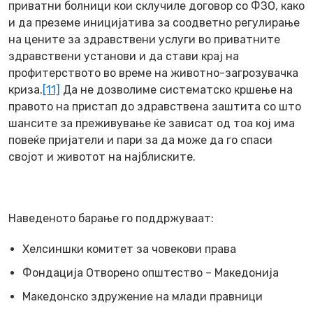
приватни болници кои склучиле договор со ФЗО, како
и да преземе иницијатива за соодветно регулирање
на цените за здравствени услуги во приватните
здравствени установи и да стави крај на
профитерството во време на животно-загрозувачка
криза.
[11]
Да не дозволиме систематско кршење на
правото на пристап до здравствена заштита со што
шансите за преживување ќе зависат од тоа кој има
повеќе пријатели и пари за да може да го спаси
својот и животот на најблиските.
Наведеното барање го поддржуваат:
Хелсиншки комитет за човекови права
Фондација Отворено општество – Македонија
Македонско здружение на млади правници