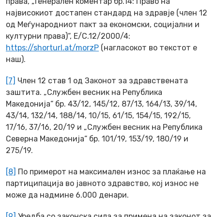
права, „Генерален коментар бр.14: Право на
највисокиот достапен стандард на здравје (член 12
од Меѓународниот пакт за економски, социјални и
културни права)“, E/C.12/2000/4:
https://shorturl.at/morzP
(нагласокот во текстот е
наш).
[7]
Член 12 став 1 од Законот за здравствената
заштита. „Службен весник на Република
Македонија“ бр. 43/12, 145/12, 87/13, 164/13, 39/14,
43/14, 132/14, 188/14, 10/15, 61/15, 154/15, 192/15,
17/16, 37/16, 20/19 и „Службен весник на Република
Северна Македонија“ бр. 101/19, 153/19, 180/19 и
275/19.
[8]
По примерот на максимален износ за плаќање на
партиципација во јавното здравство, кој износ не
може да надмине 6.000 денари.
[9]
Уредба со законска сила за примена на законот за