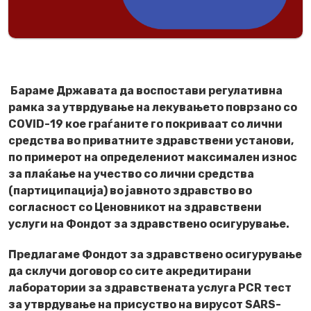
Бараме Државата да воспостави регулативна
рамка за утврдување на лекувањето поврзано со
COVID-19 кое граѓаните го покриваат со лични
средства во приватните здравствени установи,
по примерот на определениот максимален износ
за плаќање на учество со лични средства
(партиципација) во јавното здравство во
согласност со Ценовникот на здравствени
услуги на Фондот за здравствено осигурување.
Предлагаме Фондот за здравствено осигурување
да склучи договор со сите акредитирани
лаборатории за здравствената услуга PCR тест
за утврдување на присуство на вирусот SARS-