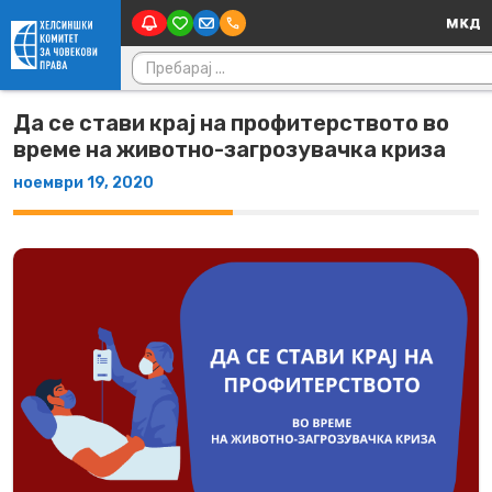
Main Nav
Skip to content
Пребарувај за:
Да се стави крај на профитерството во
време на животно-загрозувачка криза
ноември 19, 2020