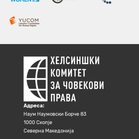
Aдреса:
Наум Наумовски Борче 83
1000 Скопје
Северна Македонија