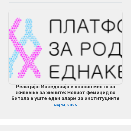
Реакција: Македонија е опасно место за
живеење за жените: Новиот фемицид во
Битола е уште еден аларм за институциите
мај 14, 2026