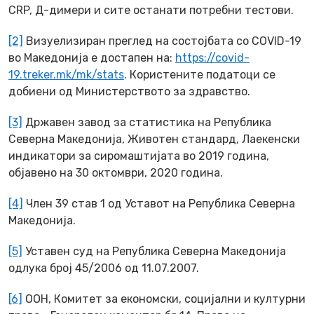
CRP, Д-димери и сите останати потребни тестови.
[2]
Визуелизиран преглед на состојбата со COVID-19
во Македонија е достапен на:
https://covid-
19.treker.mk/mk/stats
. Користените податоци се
добиени од Министерството за здравство.
[3]
Државен завод за статистика на Република
Северна Македонија,
Животен стандард
, Лаекенски
индикатори за сиромаштијата во 2019 година,
објавено на 30 октомври, 2020 година.
[4]
Член 39 став 1 од Уставот на Република Северна
Македонија.
[5]
Уставен суд на Република Северна Македонија
одлука број 45/2006 од 11.07.2007.
[6]
ООН, Комитет за економски, социјални и културни