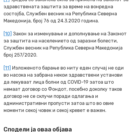
здравствената заштита за време на вонредна
состојба, Службен весник на Република Северна
Македонија, број 76 од 24.3.2020 година.
[10]
Закон за изменување и дополнување на Законот
за заштита на населението од заразни болести,
Службен весник на Република Северна Македонија
број 257/2020.
[11]
Изложеното барање во ниту еден случај не оди
во насока на забрана некои здравствени установи
да лекуваат лица болни од COVID-19 затоа што
немаат договор со Фондот, посебно доколку таков
договор не се склучи поради одлагања и
административни пропусти затоа што во овие
моменти секој човек и секој кревет е важен.
Сподели ја оваа објава