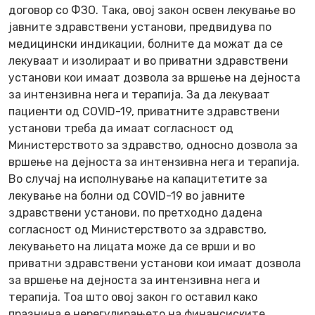
договор со ФЗО. Така, овој закон освен лекување во
јавните здравствени установи, предвидува по
медицински индикации, болните да можат да се
лекуваат и изолираат и во приватни здравствени
установи кои имаат дозвола за вршење на дејноста
за интензивна нега и терапија. За да лекуваат
пациенти од COVID-19, приватните здравствени
установи треба да имаат согласност од
Министерството за здравство, односно дозвола за
вршење на дејноста за интензивна нега и терапија.
Во случај на исполнување на капацитетите за
лекување на болни од COVID-19 во јавните
здравствени установи, по претходно дадена
согласност од Министерството за здравство,
лекувањето на лицата може да се врши и во
приватни здравствени установи кои имаат дозвола
за вршење на дејноста за интензивна нега и
терапија. Тоа што овој закон го оставил како
празнина е нерегулирањето на финансиските