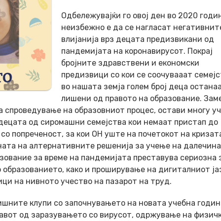
Одбележувајќи го овој ден во 2020 годи
неизбежно е да се нагласат негативнит
влијанија врз децата предизвикани од
пандемијата на коронавирусот. Покрај
бројните здравствени и економски
предизвици со кои се соочувааат семејс
во нашата земја голем број деца остана
лишени од правото на образование. Зам
а спроведување на образовниот процес, остави многу у
 децата од сиромашни семејства кои немаат пристап до
 со попреченост, за кои ОН уште на почетокот на кризат
ната на алтернативните решенија за учење на далечина
зование за време на пандемијата преставува сериозна 
 образованието, како и проширување на дигиталниот ја
ици на нивното учество на пазарот на труд.
ишните клупи со започнувањето на новата учебна годин
травот од заразувањето со вирусот, одржување на физич