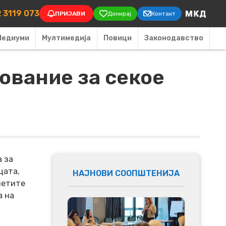
on
 3119 073
ПРИЈАВИ
Донирај
Контакт
Медиуми
Мултимедија
Повици
Законодавство
ование за секое
а за
цата,
НАЈНОВИ СООПШТЕНИЈА
нетите
а на