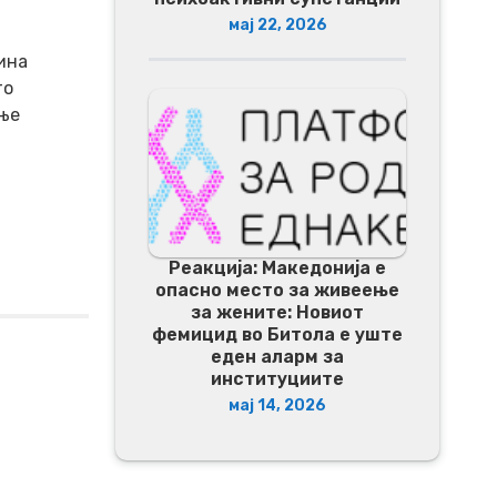
мај 22, 2026
ина
то
ање
Реакција: Македонија е
опасно место за живеење
за жените: Новиот
фемицид во Битола е уште
еден аларм за
институциите
мај 14, 2026