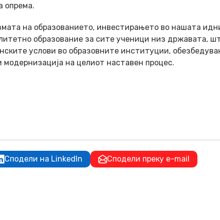
 опрема.
измата на образованието, инвестирањето во нашата идн
алитетно образование за сите ученици низ државата, ш
нските услови во образовните институции, обезбедув
и модернизација на целиот наставен процес.
Сподели на LinkedIn
Сподели преку e-mail