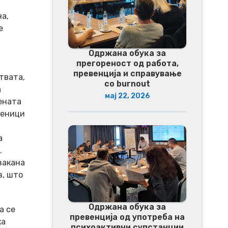
на,
е
Одржана обука за
прегореност од работа,
превенција и справување
твата,
со burnout
а
мај 22, 2026
ената
ченици
а
.
закана
з, што
Одржана обука за
а се
превенција од употреба на
ка
психоактивни супстанции