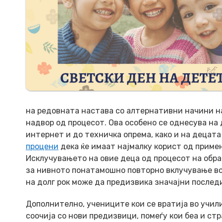
на редовната настава со алтернативни начини н
надвор од процесот. Ова особено се однесува на
интернет и до техничка опрема, како и на децата
процени
дека ќе имаат најмалку корист од приме
Исклучувањето на овие деца од процесот на обра
за нивното понатамошно повторно вклучување во
на долг рок може да предизвика значајни послед
Дополнително, учениците кои се вратија во учил
соочија со нови предизвици, помеѓу кои беа и с