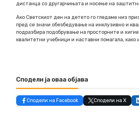
дистанца со другарчињата и носење на заштитна
Ако Светскиот ден на детето го гледаме низ пр
пред се значи обезбедување на инклузивно и кв
подразбира подобрување на просторните и хигие
квалитетни учебници и наставни помагала, како 
Сподели ја оваа објава
Сподели на Facebook
Сподели на X