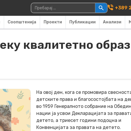
Main Navigati
Пребарувај за:
+389 2
и
Соопштенија
Проекти
Публикации
Анализи
еку квалитетно образ
На овој ден, кога се промовира свесност
детските права и благосостојбата на де
во 1959 Генералното собрание на Обеди
нации ја усвои Декларацијата за прават
детето, а триесет години подоцна и
Конвенцијата за правата на детето.