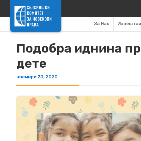
Skip to content
За Нас
Извешта
Подобра иднина пр
дете
ноември 20, 2020