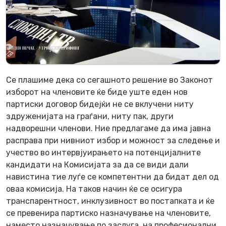
Се плашиме дека со сегашното решение во Законот
изборот на членовите ќе биде уште еден нов
партиски договор бидејќи не се вклучени ниту
здруженијата на граѓани, ниту пак, други
надворешни членови. Ние предлагаме да има јавна
расправа при нивниот избор и можност за следење и
учество во интервјуирањето на потенцијалните
кандидати на Комисијата за да се види дали
навистина тие луѓе се компетентни да бидат дел од
оваа комисија. На таков начин ќе се осигура
транспарентност, инклузивност во постапката и ќе
се превенира партиско назначување на членовите,
наместо назначување по заслуга, на професионални