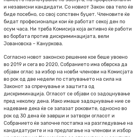
и независни кандидати. Со новиот Закон ова тело ќе
биде посебно, со свој сопствен буџет. Членовите ќе
бидат професионалци кои ќе работат секој ден по
осум часа. Ни треба Комисија која активно ќе работи
во борбата против дискриминацијата, вели
Јовановска – Кануркова.
Согласно новот законско решение кое беше увоено
во 2019 и сега во 2020, Собранието има обврска да
објави оглас за избор на новби членови на Комисјата
во рок од две недели по стапувањето на сила на
Законот за спречување и заштита од
дискриминација. Огласот се објави со задоцнување
пред неколку дена. Иако имаше задоцнување ние се
надеваме дека ќе се запазат роковите, односно во
рок од 30 дена ќе заврши и затвори огласот и
Собранието ќе започне постапка на разгледување на
кандидатурите и на предлагање на членови и избор