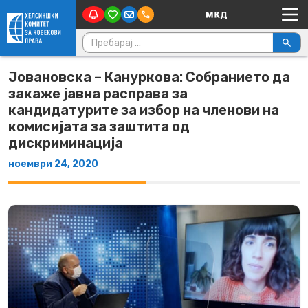
Main Navigation
Skip to content
Пребарувај за:
Јовановска – Кануркова: Собранието да
закаже јавна расправа за
кандидатурите за избор на членови на
комисијата за заштита од
дискриминација
ноември 24, 2020