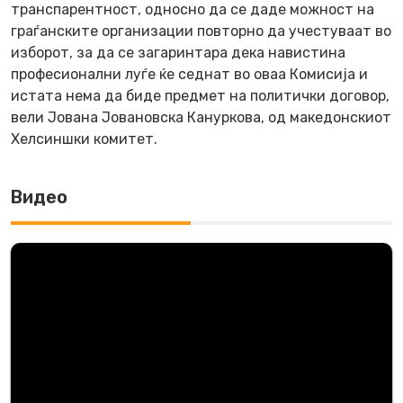
транспарентност, односно да се даде можност на
граѓанските организации повторно да учестуваат во
изборот, за да се загаринтара дека навистина
професионални луѓе ќе седнат во оваа Комисија и
истата нема да биде предмет на политички договор,
вели Јована Јовановска Кануркова, од македонскиот
Хелсиншки комитет.
Видео