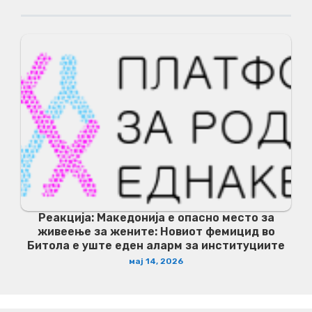
Реакција: Македонија е опасно место за
живеење за жените: Новиот фемицид во
Битола е уште еден аларм за институциите
мај 14, 2026