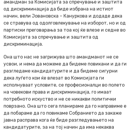
амандман за Комисијата за спречување и заштита
од дискриминација да биде избрана на истиот
начин, вели Јовановска – Кануркова и додаде дека
се стравува од одолговлекување на изборот, но и од
партиски преговарања за тоа кој ќе влезе и седне во
Комисијата за спречување и заштита од
дискриминација.
Она што нас не загрижува што амандманот не се
усвои, и нема да можеме да бидеме повикани и да ги
разгледаме кандидатурите и да бидеме сигурни
дека луѓето кои ќе влезат во Комисијата ги
исполнуваат условите, се професионалци во полето
на човекови права и дискриминација, го имаат
потребното искуство и не се никакви политички
поврзано. Она што сега планираме да го направиме е
да побараме да го повикаме Собранието да закаже
јавна расправа кога ќе биде разгледувањето на
кандидатурите, за на тој начин да има некаква