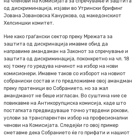
на членови на Комисијата за спречување и заштита
од дискриминација, изјави во Утрински брифинг
Јована Јовановска Кануркова, од македонскиот
Хелсиншки комитет.
Ние како граѓански сектор преку Мрежата за
заштита од дискринација имавме обид да
направиме амандаман на Законот за спречување и
заштита од дискриминација, поконкретно на чл. 18
кој токму го уредува начинот на избор на нови
комисионери. Имавме таков со изборот на новиот
собраниски состав и го предложивме овој амандман
преку пратеници во Собранието, но за жал
амандманот не беше изгласан. Во суштина ние се
повикавме на Антикорупциска комисија, каде што
постапката предвидуваше точно утврдени рокови,
услови за транспарентен избор на професионални
ченови на Комисијата. Следејќи го овој пример
сметавме дека Собранието ќе го прифати и нашиот