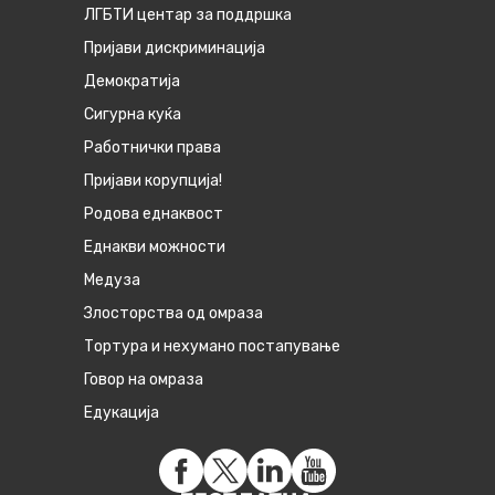
ЛГБТИ центар за поддршка
Пријави дискриминација
Демократија
Сигурна куќа
Работнички права
Пријави корупција!
Родова еднаквост
Eднакви можности
Медуза
Злосторства од омраза
Тортура и нехумано постапување
Говор на омраза
Едукација