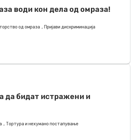
аза води кон дела од омраза!
,
торство од омраза
Пријави дискриминација
а да бидат истражени и
,
а
Тортура и нехумано постапување