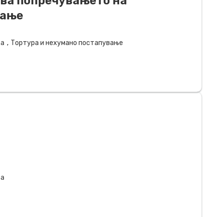
ува попречувањето на
вање
,
за
Тортура и нехумано постапување
за