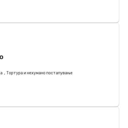
о
,
за
Тортура и нехумано постапување