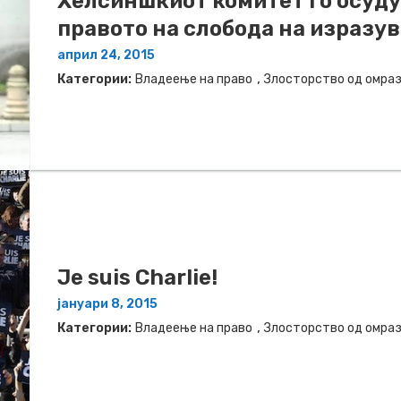
Хелсиншкиот комитет го осуд
правото на слобода на изразу
април 24, 2015
,
Категории:
Владеење на право
Злосторство од омра
Je suis Charlie!
јануари 8, 2015
,
Категории:
Владеење на право
Злосторство од омра