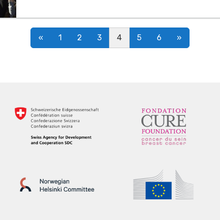
Posts navigation
«
1
2
3
4
5
6
»