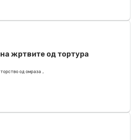
на жртвите од тортура
,
торство од омраза