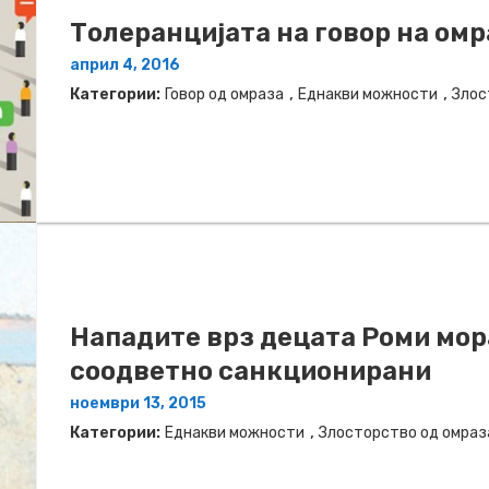
Толеранцијата на говор на омр
април 4, 2016
,
,
Категории:
Говор од омраза
Еднакви можности
Злос
Нападите врз децата Роми мор
соодветно санкционирани
ноември 13, 2015
,
Категории:
Еднакви можности
Злосторство од омраз