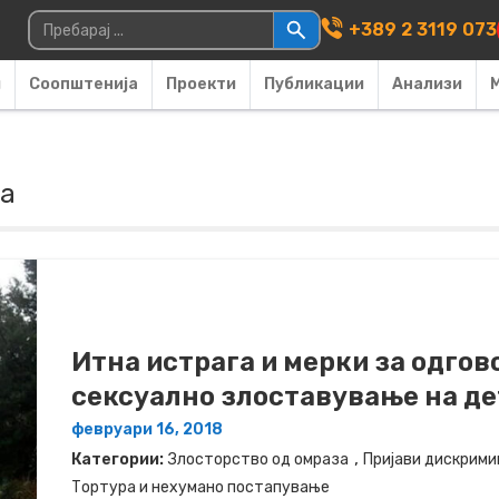
Main Navigati
Пребарувај за:
+389 2 3119 073
и
Соопштенија
Проекти
Публикации
Анализи
за
Итна истрага и мерки за одгов
сексуално злоставување на дет
февруари 16, 2018
,
Категории:
Злосторство од омраза
Пријави дискрими
Тортура и нехумано постапување