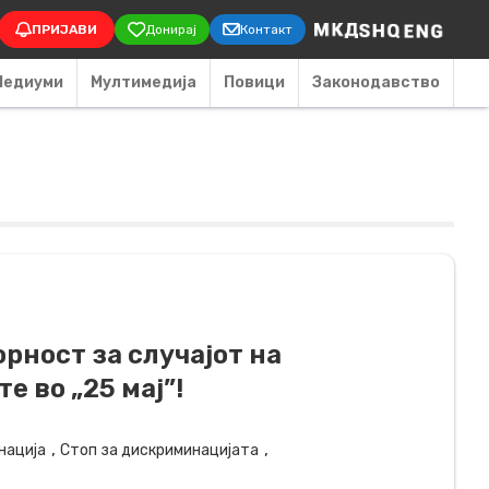
on
ПРИЈАВИ
Донирај
Контакт
Медиуми
Мултимедија
Повици
Законодавство
орност за случајот на
е во „25 мај”!
,
,
нација
Стоп за дискриминацијата