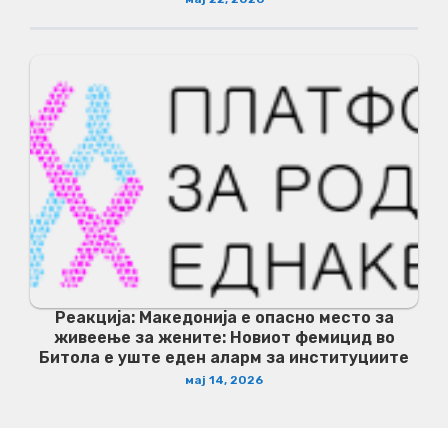
Реакција: Македонија е опасно место за
живеење за жените: Новиот фемицид во
Битола е уште еден аларм за институциите
мај 14, 2026