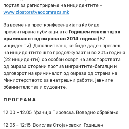
портал за регистрирање на инцидентите –
www.zlostorstvaodomraza.mk
За време на прес-конференцијата ќе биде
презентиранa пубикацијата
Годишен извештај за
криминалот од омраза во 2014 година
(87
инциденти). Дополнително, ќе биде даден преглед
на инцидентите што продолжуваат и во 2015 година
(22 инциденти), со особен осврт на злосторствата
од омраза сторени против мигрантите-бегалци и
одговорот на криминалот од омраза од страна на
Министерството за внатрешни работи, јавните
обвинителства и судовите.
П Р О Г Р А М А
12:00 – 12:05 Уранија Пировска, Воведно обраќање
12:05 – 12:15 Воислав Стојановски, Годишен