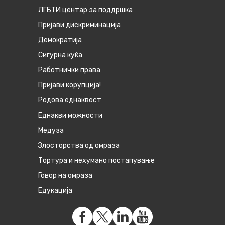
ЛГБТИ центар за поддршка
Пријави дискриминација
Демократија
Сигурна куќа
Работнички права
Пријави корупција!
Родова еднаквост
Eднакви можности
Медуза
Злосторства од омраза
Тортура и нехумано постапување
Говор на омраза
Едукација