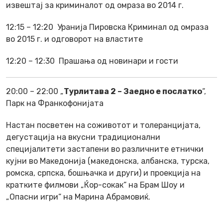
извештај за криминалот од омраза во 2014 г.
12:15 – 12:20 Уранија Пировска Криминал од омраза
во 2015 г. и одговорот на властите
12:20 – 12:30 Прашања од новинари и гости
20:00 – 22:00 „
Турлитава 2 – Заедно е послатко
“,
Парк на Франкофонијата
Настан посветен на соживотот и толеранцијата,
дегустација на вкусни традиционални
специјалитети застапени во различните етнички
кујни во Македонија (македонска, албанска, турска,
ромска, српска, бошњачка и други) и проекција на
кратките филмови „Ќор-сокак“ на Брам Шоу и
„Опасни игри“ на Марина Абрамовиќ.