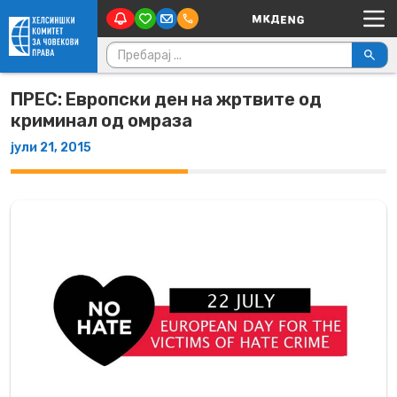
Main Navigation
Skip to content
Пребарувај за:
ПРЕС: Европски ден на жртвите од
криминал од омраза
јули 21, 2015