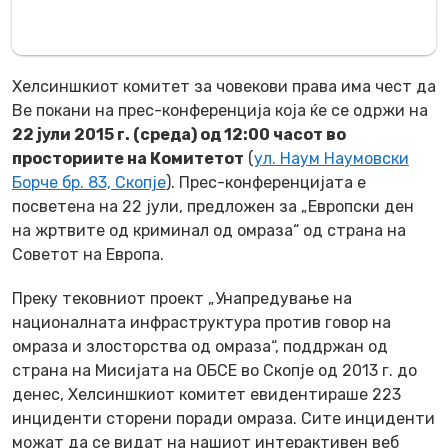
Хелсиншкиот комитет за човекови права има чест да
Ве покани на прес-конференција која ќе се одржи на
22 јули 2015 г. (среда) од 12:00 часот во
просториите на Комитетот
(
ул. Наум Наумовски
Борче бр. 83, Скопје
). Прес-конференцијата е
посветена на 22 јули, предложен за „Европски ден
на жртвите од криминал од омраза“ од страна на
Советот на Европа.
Преку тековниот проект „Унапредување на
националната инфраструктура против говор на
омраза и злосторства од омраза“, поддржан од
страна на Мисијата на ОБСЕ во Скопје од 2013 г. до
денес, Хелсиншкиот комитет евидентираше 223
инциденти сторени поради омраза. Сите инциденти
можат да се видат на нашиот интерактивен веб