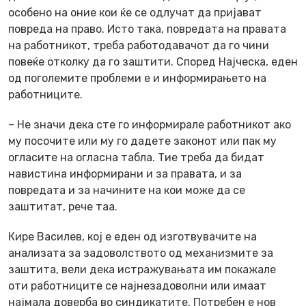
особено на оние кои ќе се одлучат да пријават
повреда на право. Исто така, повредата на правата
на работникот, треба работодавачот да го чини
повеќе отколку да го заштити. Според Најческа, еден
од поголемите проблеми е и информирањето на
работниците.
– Не значи дека сте го информирале работникот ако
му посочите или му го дадете законот или пак му
огласите на огласна табла. Тие треба да бидат
навистина информирани и за правата, и за
повредата и за начините на кои може да се
заштитат, рече таа.
Кире Василев, кој е еден од изготвувачите на
анализата за задоволството од механизмите за
заштита, вели дека истражувањата им покажале
оти работниците се најнезадоволни или имаат
најмала доверба во синдикатите. Потребен е нов