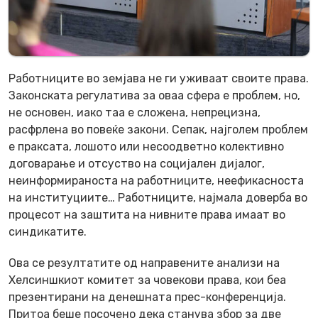
Работниците во земјава не ги уживаат своите права.
Законската регулатива за оваа сфера е проблем, но,
не основен, иако таа е сложена, непрецизна,
расфрлена во повеќе закони. Сепак, најголем проблем
е праксата, лошото или несоодветно колективно
договарање и отсуство на социјален дијалог,
неинформираноста на работниците, неефикасноста
на институциите… Работниците, најмала доверба во
процесот на заштита на нивните права имаат во
синдикатите.
Ова се резултатите од направените анализи на
Хелсиншкиот комитет за човекови права, кои беа
презентирани на денешната прес-конференција.
Притоа беше посочено дека станува збор за две