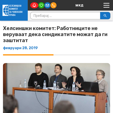
Main Navigation
Skip to content
Пребарувај за:
Хелсиншки комитет: Работниците не
веруваат дека синдикатите можат да ги
заштитат
февруари 28, 2019