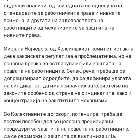
одделни анализи, од кои едната се однесува на
стандардите за работничките права и нивната
примена, а другата на задоволството на
работниците од механизмите за заштита на
нивните права.
Мирјана Најчевска од Хелсиншкиот комитет истакна
дека законската регулатива е проблематична, но не
основна пречка за остварување или заштита на
правата на работниците. Сепак, рече, треба да се
допрецизираат одредбите, да се дефинира улогата
на синдикатот, да има прирачник за користење на
законите особено од страна на синдикатите, како и
концентрација на заштитните механизми.
Во Колективните договори, потенцира, треба да
постои посебен дел со целосно прецизирани
процедури за заштита на правата на работниците,
да се овозможи и заштита од виктимизација,