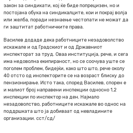
закон за синдикати, кој ќе биде попрецизен, но и
постојана обука на синдикалците, кои и покрај волја
или желба, поради незнаење честопати не можат да
ги заштитат работничките права.
Василев додаде дека работниците незадоволство
искажале и од Градскиот и од Државниот
инспекторат за труд. Оваа институција, рече, и сега
има недоволна екипираност, но се соочува уште се
поголем проблем, бидејќи, како што што, рече околу
40 отсто од инспекторите се на возраст блиску до
пензионирање. Исто така, според Василев, спорен е
и малиот број направени инспекции односно 1,2
инспекции по инспектор на ден. Најмало
незадоволство, работниците искажале во однос на
поддршката што ја добиваат од невладините
организации. сст/сд/