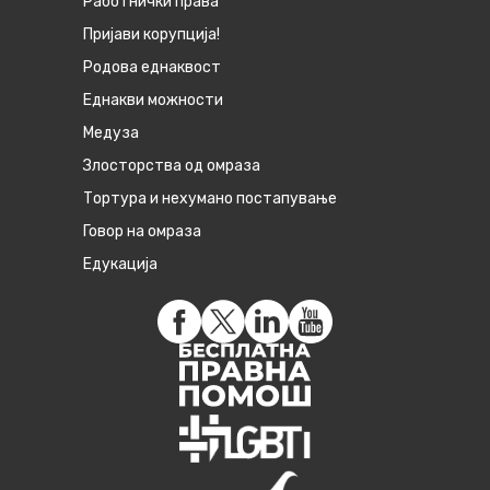
Работнички права
Пријави корупција!
Родова еднаквост
Eднакви можности
Медуза
Злосторства од омраза
Тортура и нехумано постапување
Говор на омраза
Едукација