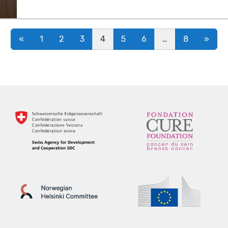
Posts navigation
«
1
2
3
4
5
6
…
8
»