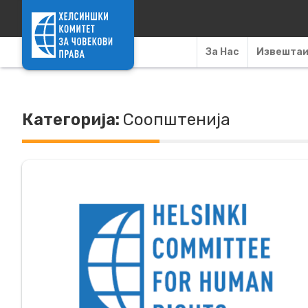
Skip to content
За Нас
Извешта
Категорија:
Соопштенија