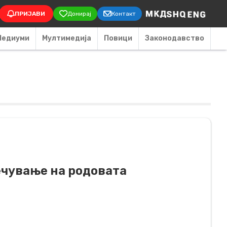
on
ПРИЈАВИ
Донирај
Контакт
Медиуми
Мултимедија
Повици
Законодавство
ечување на родовата