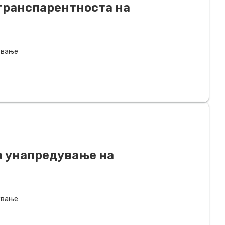
транспарентноста на
ување
а унапредување на
ување