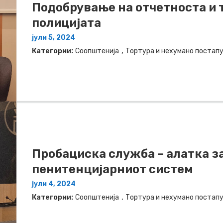
Подобрување на отчетноста и 
полицијата
јули 5, 2024
,
Категории:
Соопштенија
Тортура и нехумано постап
Пробациска служба – алатка з
пенитенцијарниот систем
јули 4, 2024
,
Категории:
Соопштенија
Тортура и нехумано постап