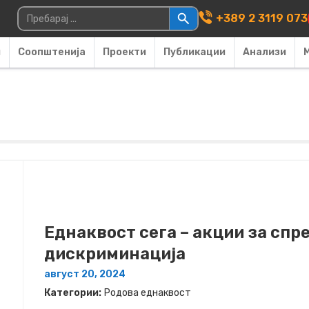
Main Navigati
Пребарувај за:
+389 2 3119 073
и
Соопштенија
Проекти
Публикации
Анализи
Еднаквост сега – акции за спр
дискриминација
август 20, 2024
Категории:
Родова еднаквост