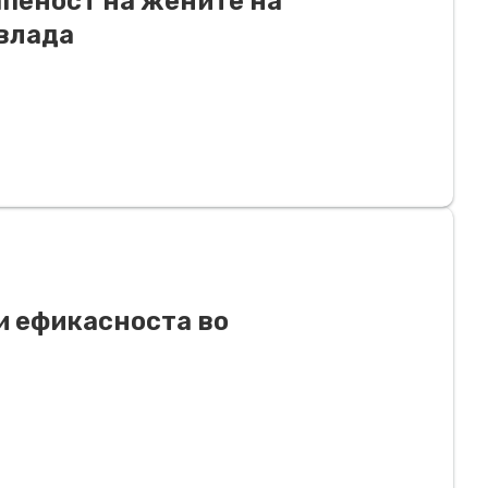
апеност на жените на
влада
и ефикасноста во