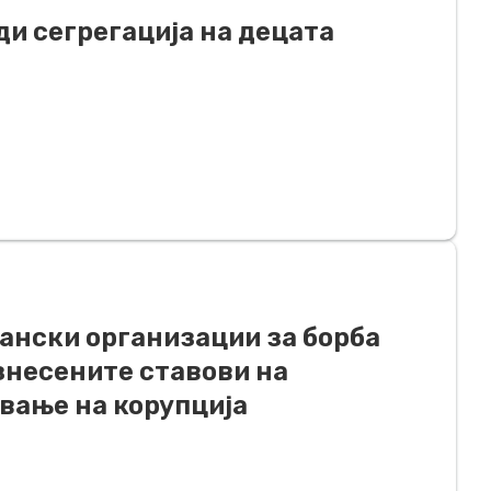
ди сегрегација на децата
ѓански организации за борба
знесените ставови на
вање на корупција