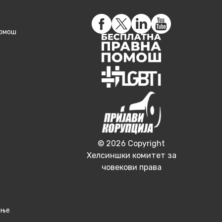
помош
© 2026 Copyright
Хелсиншки комитет за
човекови права
ање