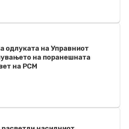
ва одлуката на Управниот
шувањето на поранешната
вет на РСМ
е расветли насилниот