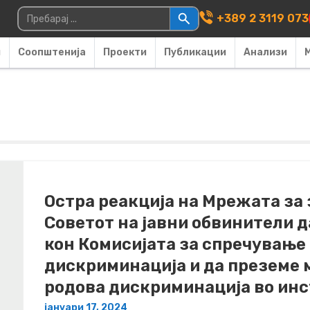
Main Navigati
Пребарувај за:
+389 2 3119 073
и
Соопштенија
Проекти
Публикации
Анализи
Остра реакција на Мрежата за
Советот на јавни обвинители д
кон Комисијата за спречување
дискриминација и да преземе 
родова дискриминација во инс
јануари 17, 2024