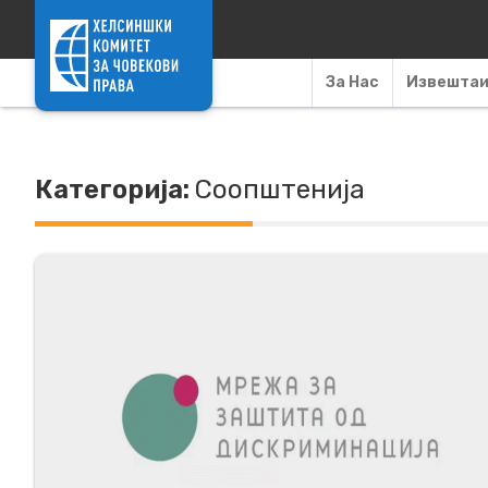
Skip to content
За Нас
Извешта
Категорија:
Соопштенија