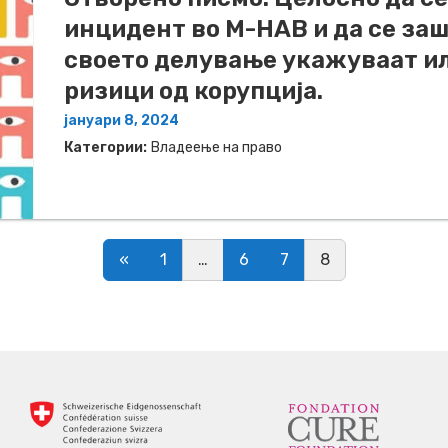
инцидент во М-НАВ и да се заш
своето делување укажуваат и
ризици од корупција.
јануари 8, 2024
Категории:
Владеење на право
Posts navigation
«
1
…
6
7
8