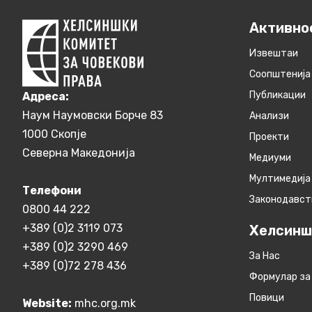
Активно
Извештаи
Соопштенија
Публикации
Aдреса:
Наум Наумовски Борче 83
Анализи
1000 Скопје
Проекти
Северна Македонија
Медиуми
Мултимедија
Телефони
Законодавст
0800 44 222
+389 (0)2 3119 073
Хелсинш
+389 (0)2 3290 469
За Нас
+389 (0)72 278 436
Формулар за
Повици
Website:
mhc.org.mk