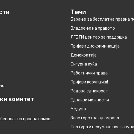
сти
Теми
Барање за бесплатна правна 
Владеење на правото
ЛГБТИ центар за поддршка
Пријави дискриминација
Демократија
Сигурна куќа
Работнички права
Пријави корупција!
во
Родова еднаквост
ки комитет
Eднакви можности
Медуза
Злосторства од омраза
 бесплатна правна помош
Тортура и нехумано постапув