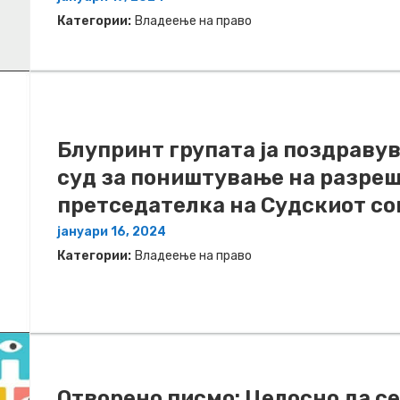
Категории:
Владеење на право
Блупринт групата ја поздраву
суд за поништување на разре
претседателка на Судскиот со
јануари 16, 2024
Категории:
Владеење на право
Отворено писмо: Целосно да с