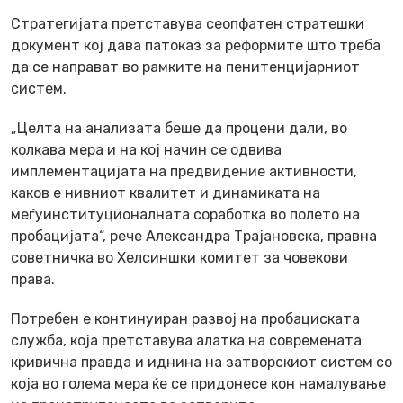
Стратегијата претставува сеопфатен стратешки
документ кој дава патоказ за реформите што треба
да се направат во рамките на пенитенцијарниот
систем.
„Целта на анализата беше да процени дали, во
колкава мера и на кој начин се одвива
имплементацијата на предвидение активности,
каков е нивниот квалитет и динамиката на
меѓуинституционалната соработка во полето на
пробацијата“, рече Александра Трајановска, правна
советничка во Хелсиншки комитет за човекови
права.
Потребен е континуиран развој на пробациската
служба, која претставува алатка на современата
кривична правда и иднина на затворскиот систем со
која во голема мера ќе се придонесе кон намалување