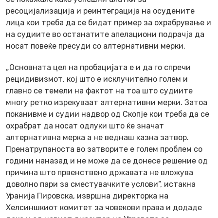
ресоцијализација и реинтеграција на осудените
лица кои треба да се бидат пример за охрабрување и
на судиите во останатите апелациони подрачја да
носат повеќе пресуди со алтернативни мерки.
„Основната цел на пробацијата е и да го спречи
рецидивизмот, кој што е исклучително голем и
главно се темели на фактот на тоа што судиите
многу ретко изрекуваат алтернативни мерки. Затоа
поканивме и судии надвор од Скопје кои треба да се
охрабрат да носат одлуки што ќе значат
алтернативна мерка а не веднаш казна затвор.
Пренатрупаноста во затворите е голем проблем со
години наназад и не може да се донесе решение од
причина што првенствено државата не вложува
доволно пари за сместувачките услови“, истакна
Уранија Пировска, извршна директорка на
Хелсиншкиот комитет за човекови права и додаде