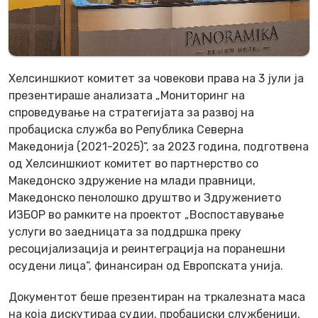
Хелсиншкиот комитет за човекови права на 3 јули ја
презентираше анализата „Мониторинг на
спроведување на стратегијата за развој на
пробациска служба во Република Северна
Македонија (2021-2025)“, за 2023 година, подготвена
од Хелсиншкиот комитет во партнерство со
Македонско здружение на млади правници,
Македонско пенолошко друштво и Здружението
ИЗБОР во рамките на проектот „Воспоставување
услуги во заедницата за поддршка преку
ресоцијализација и реинтеграција на поранешни
осудени лица“, финансиран од Европската унија.
Документот беше презентиран на тркалезната маса
на која дискутираа судии, пробациски службеници,