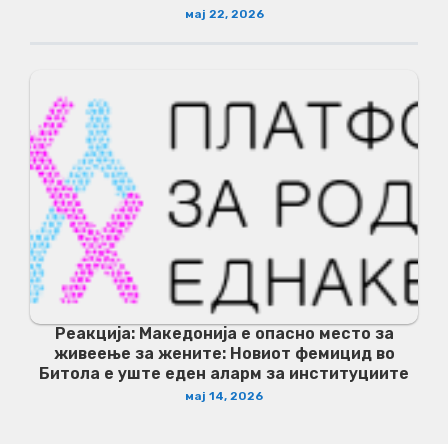
мај 22, 2026
Реакција: Македонија е опасно место за
живеење за жените: Новиот фемицид во
Битола е уште еден аларм за институциите
мај 14, 2026