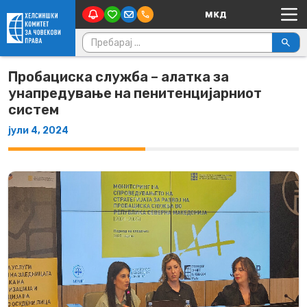
Main Navigation
Skip to content
Пребарувај за:
Пробациска служба – алатка за
унапредување на пенитенцијарниот
систем
јули 4, 2024