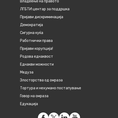
Владеење на правото
ЛГБТИ центар за поддршка
Пријави дискриминација
Демократија
Сигурна куќа
Работнички права
Пријави корупција!
Родова еднаквост
Eднакви можности
Медуза
Злосторства од омраза
Тортура и нехумано постапување
Говор на омраза
Едукација