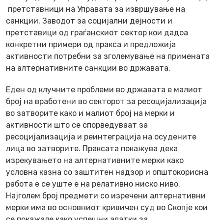
претставници на Управата за извршување на
санкции, Заводот за социјални дејности и
претставици од граѓанскиот сектор кои дадоа
конкретни примери од пракса и предложија
активности потребни за зголемување на примената
на алтернативните санкции во државата.
Еден од клучните проблеми во државата е малиот
број на вработени во секторот за ресоцијализација
во затворите како и малиот број на мерки и
активности што се спорведуваат за
ресоцијализација и реинтеграција на осудените
лица во затворите. Праксата покажува дека
изрекувањето на алтернативните мерки како
условна казна со заштитен надзор и општокорисна
работа е се уште е на релативно ниско ниво.
Најголем број предмети со изречени алтернативни
мерки има во основниот кривичен суд во Скопје кои
се покажале како успешни алатки за