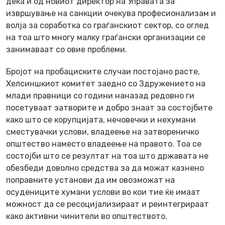
дека и од новиот директор на Управата за
извршување на санкции очекува професионализам и
волја за соработка со граѓанскиот сектор, со оглед
на тоа што многу малку граѓански организации се
занимаваат со овие проблеми.
Бројот на пробациските случаи постојано расте,
Хелсиншкиот комитет заедно со Здружението на
млади правници со години наназад редовно ги
посетуваат затворите и добро знаат за состојбите
како што се корупцијата, нечовечки и нехумани
сместувачки услови, владеење на затвореничко
општество наместо владеење на правото. Тоа се
состојби што се резултат на тоа што државата не
обезбеди доволно средства за да можат казнено
поправните установи да им овозможат на
осудениците хумани услови во кои тие ќе имаат
можност да се ресоцијализираат и реинтегрираат
како активни чинители во општеството.