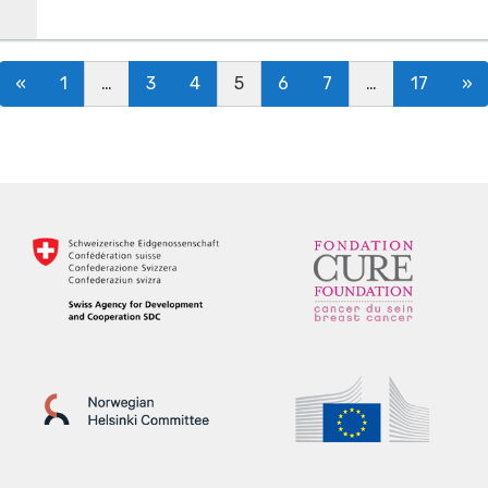
Posts navigation
«
1
…
3
4
5
6
7
…
17
»