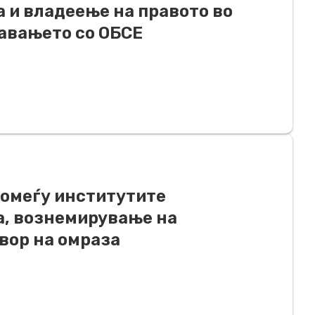
а и владеење на правото во
авањето со ОБСЕ
помеѓу институтите
, вознемирување на
вор на омраза