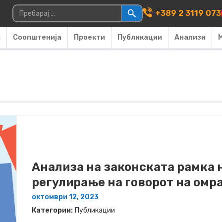
Main Navigati
Пребарувај за:
+389 2 3119 073
и
Соопштенија
Проекти
Публикации
Анализи
Анализа на законската рамка 
регулирање на говорот на омр
октомври 12, 2023
Категории:
Публикации