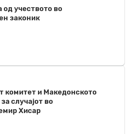
 од учеството во
ен законик
т комитет и Македонското
за случајот во
емир Хисар