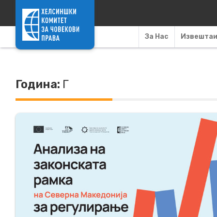
Skip to content
За Нас
Извешта
Година:
Г