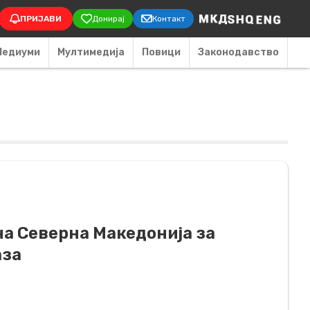
on
ПРИЈАВИ
Донирај
Контакт
Медиуми
Мултимедија
Повици
Законодавство
на Северна Македонија за
аза