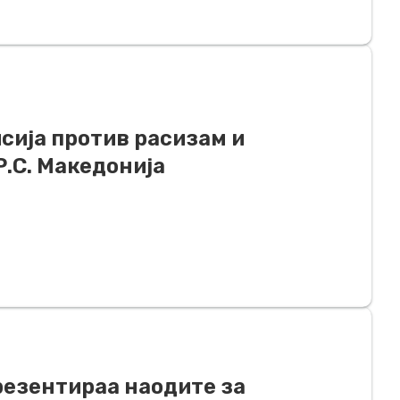
сија против расизам и
Р.С. Македонија
резентираа наодите за