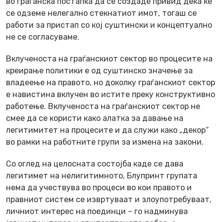
во граѓанска постапка да се создаде привид дека ќе
се одземе нелегално стекнатиот имот, тогаш се
работи за пристап со кој суштински и концептуално
не се согласуваме.
Вклученоста на граѓанскиот сектор во процесите на
креирање политики е од суштинско значење за
владеење на правото, но доколку граѓанскиот сектор
е навистина вклучен во истите преку конструктивно
работење. Вклученоста на граѓанскиот сектор не
смее да се користи како алатка за давање на
легитимитет на процесите и да служи како „декор“
во рамки на работните групи за измена на закони.
Со оглед на целосната состојба каде се дава
легитимет на нелигитимното, Блупринт групата
нема да учествува во процеси во кои правото и
правниот систем се извртуваат и злоупотребуваат,
личниот интерес на поединци – го надминува