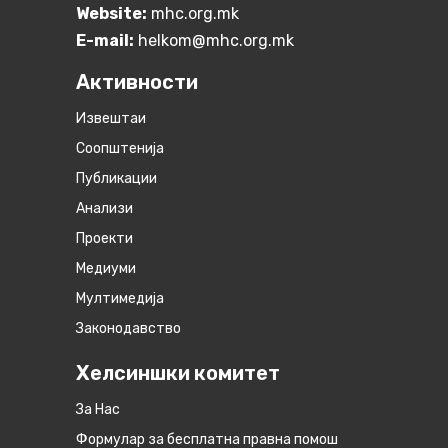
Website:
mhc.org.mk
E-mail:
helkom@mhc.org.mk
Активности
Извештаи
Соопштенија
Публикации
Анализи
Проекти
Медиуми
Мултимедија
Законодавство
Хелсиншки комитет
За Нас
Формулар за бесплатна правна помош