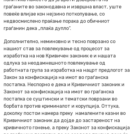
граѓаните во законодавна и извршна власт, уште
повеќе влијае кон нејзино поткопување, со
недвосмислено праќање порака до обичниот
граѓанин дека „плаќа дупло“.
Дополнително, неминовно и тесно поврзано со
нашиот став за повлекување од процесот за
изработка на нов Кривичен законик е и нашата
одлука за неодамнешното повлекување од
работната група за изработка на нацрт предлогот за
Закон за конфискација на имот во граѓанска
постапка. Неспорно е дека и Кривичниот законик и
Законот за конфискација на имот во граѓанска
постапка се суштински и тематски поврзани во
борбата против криминалот и корупција. Оттука,
доколку постои намера преку намалените казни во
Кривичниот законик да дојде до застареност на
кривичното гонење, а преку Законот за конфискација