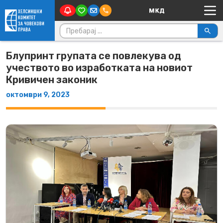
Main Navigation
Skip to content
Пребарувај за:
Блупринт групата се повлекува од
учеството во изработката на новиот
Кривичен законик
октомври 9, 2023