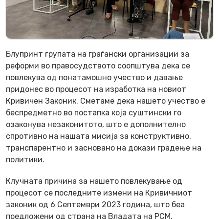
Блупринт групата на граѓански организации за
реформи во правосудството соопштува дека се
повлекува од понатамошно учество и давање
придонес во процесот на изработка на новиот
Кривичен Законик. Сметаме дека нашето учество е
беспредметно во постапка која суштински го
озаконува незаконитото, што е дополнително
спротивно на нашата мисија за конструктивно,
транспарентно и засновано на докази градење на
политики.
Клучната причина за нашето повлекување од
процесот се последните измени на Кривичниот
законик од 6 Септември 2023 година, што беа
предложени од страна на Владата на РСМ.