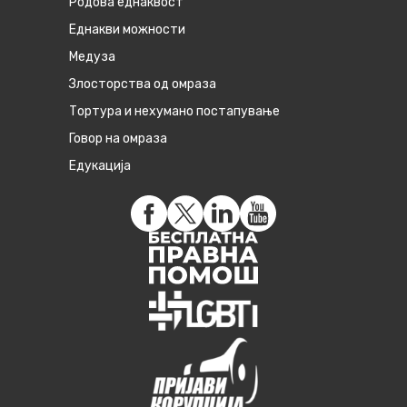
Родова еднаквост
Eднакви можности
Медуза
Злосторства од омраза
Тортура и нехумано постапување
Говор на омраза
Едукација