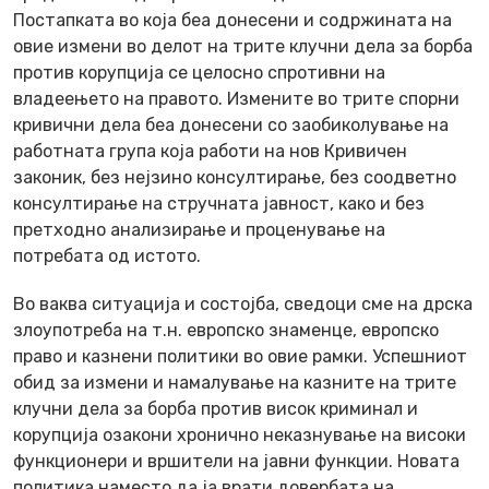
Постапката во која беа донесени и содржината на
овие измени во делот на трите клучни дела за борба
против корупција се целосно спротивни на
владеењето на правото. Измените во трите спорни
кривични дела беа донесени со заобиколување на
работната група која работи на нов Кривичен
законик, без нејзино консултирање, без соодветно
консултирање на стручната јавност, како и без
претходно анализирање и проценување на
потребата од истото.
Во ваква ситуација и состојба, сведоци сме на дрска
злоупотреба на т.н. европско знаменце, европско
право и казнени политики во овие рамки. Успешниот
обид за измени и намалување на казните на трите
клучни дела за борба против висок криминал и
корупција озакони хронично неказнување на високи
функционери и вршители на јавни функции. Новата
политика наместо да ја врати довербата на