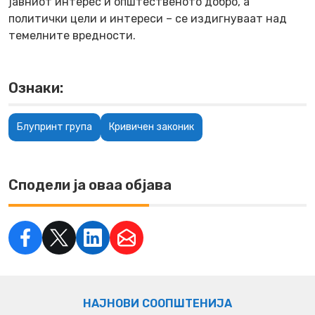
јавниот интерес и општественото добро, а
политички цели и интереси – се издигнуваат над
темелните вредности.
Ознаки:
Блупринт група
Кривичен законик
Сподели ја оваа објава
НАЈНОВИ СООПШТЕНИЈА