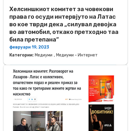
Хелсиншкиот комитет за човекови
права го осуди интервјуто на Латас
во кое тврди дека „силувал девојка
во автомобил, откако претходно таа
била претепана“
февруари 19, 2023
,
Категории:
Медиуми
Медиуми – Интернет