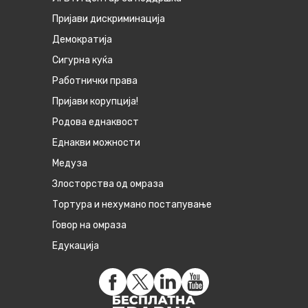
Пријави дискриминација
Демократија
Сигурна куќа
Работнички права
Пријави корупција!
Родова еднаквост
Eднакви можности
Медуза
Злосторства од омраза
Тортура и нехумано постапување
Говор на омраза
Едукација