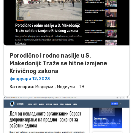
Porodično i rodno nasilje u S.
Makedoniji: Traže se hitne izmjene
Krivičnog zakona
февруари 12, 2023
,
Категории:
Медиуми
Медиуми – ТВ