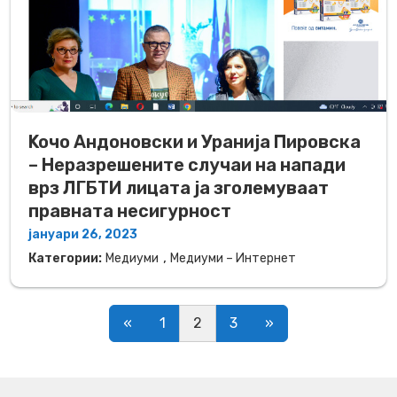
Koчо Андоновски и Уранија Пировска
– Неразрешените случаи на напади
врз ЛГБТИ лицата ја зголемуваат
правната несигурност
јануари 26, 2023
,
Категории:
Медиуми
Медиуми – Интернет
Posts navigation
«
1
2
3
»