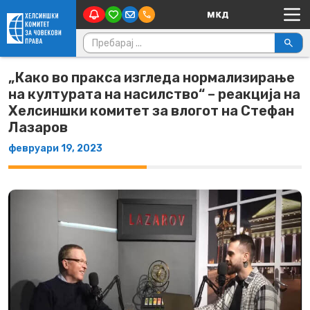
Main Navigation
Skip to content
Пребарувај за:
„Како во пракса изгледа нормализирање
на културата на насилство“ – реакција на
Хелсиншки комитет за влогот на Стефан
Лазаров
февруари 19, 2023