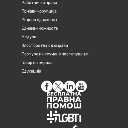
Работнички права
Пријави корупција!
Родова еднаквост
Eднакви можности
Медуза
Злосторства од омраза
Тортура и нехумано постапување
Говор на омраза
Едукација