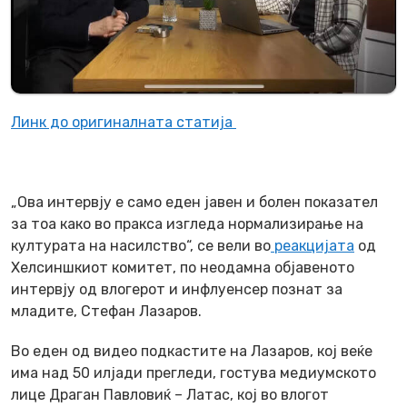
Линк до оригиналната статија
„Ова интервју е само еден јавен и болен показател
за тоа како во пракса изгледа нормализирање на
културата на насилство“, се вели во
реакцијата
од
Хелсиншкиот комитет, по неодамна објавеното
интервју од влогерот и инфлуенсер познат за
младите, Стефан Лазаров.
Во еден од видео подкастите на Лазаров, кој веќе
има над 50 илјади прегледи, гостува медиумското
лице Драган Павловиќ – Латас, кој во влогот