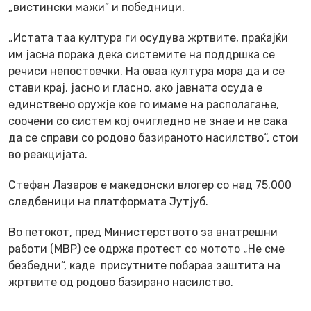
„вистински мажи” и победници.
„Истата таа култура ги осудува жртвите, праќајќи
им јасна порака дека системите на поддршка се
речиси непостоечки. На оваа култура мора да и се
стави крај, јасно и гласно, ако јавната осуда е
единствено оружје кое го имаме на располагање,
соочени со систем кој очигледно не знае и не сака
да се справи со родово базираното насилство“, стои
во реакцијата.
Стефан Лазаров е македонски влогер со над 75.000
следбеници на платформата Јутјуб.
Во петокот, пред Министерството за внатрешни
работи (МВР) се одржа протест со мотото „Не сме
безбедни“, каде присутните побараа заштита на
жртвите од родово базирано насилство.