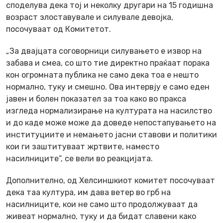
споделува дека тој и неколку другари на 15 годишна
возраст злоставувале и силувале девојка,
посочуваат од Комитетот.
„За двајцата соговорници силувањето е извор на
забава и смеа, со што тие директно праќаат порака
кон огромната публика не само дека тоа е нешто
нормално, туку и смешно. Ова интервју е само еден
јавен и болен показател за тоа како во пракса
изгледа нормализирање на културата на насилство
и до каде може може да доведе непостапувањето на
институциите и немањето јасни ставови и политики
кои ги заштитуваат жртвите, наместо
насилниците“, се вели во реакцијата.
Дополнително, од Хелсиншкиот комитет посочуваат
дека таа култура, им дава ветер во грб на
насилниците, кои не само што продолжуваат да
живеат нормално, туку и да бидат славени како