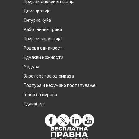
Пријави дискриминација
Демократија
Сигурна куќа
Работнички права
Пријави корупција!
Родова еднаквост
Eднакви можности
Медуза
Злосторства од омраза
Тортура и нехумано постапување
Говор на омраза
Едукација