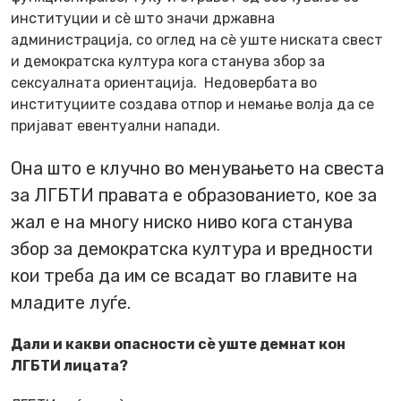
институции и сè што значи државна
администрација, со оглед на сè уште ниската свест
и демократска култура кога станува збор за
сексуалната ориентација. Недовербата во
институциите создава отпор и немање волја да се
пријават евентуални напади.
Она што е клучно во менувањето на свеста
за ЛГБТИ правата е образованието, кое за
жал е на многу ниско ниво кога станува
збор за демократска култура и вредности
кои треба да им се всадат во главите на
младите луѓе.
Дали и какви опасности сè уште демнат кон
ЛГБТИ лицата?