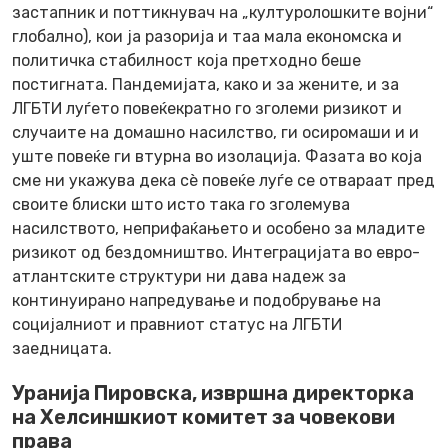
застапник и поттикнувач на „културолошките војни“
глобално), кои ја разорија и таа мала економска и
политичка стабилност која претходно беше
постигната. Пандемијата, како и за жените, и за
ЛГБТИ луѓето повеќекратно го зголеми ризикот и
случаите на домашно насилство, ги осиромаши и и
уште повеќе ги втурна во изолација. Фазата во која
сме ни укажува дека сè повеќе луѓе се отвараат пред
своите блиски што исто така го зголемува
насилството, неприфаќањето и особено за младите
ризикот од бездомништво. Интеграцијата во евро-
атлантските структури ни дава надеж за
континуирано напредување и подобрување на
социјалниот и правниот статус на ЛГБТИ
заедницата.
Уранија Пировска, извршна директорка
на Хелсиншкиот комитет за човекови
права