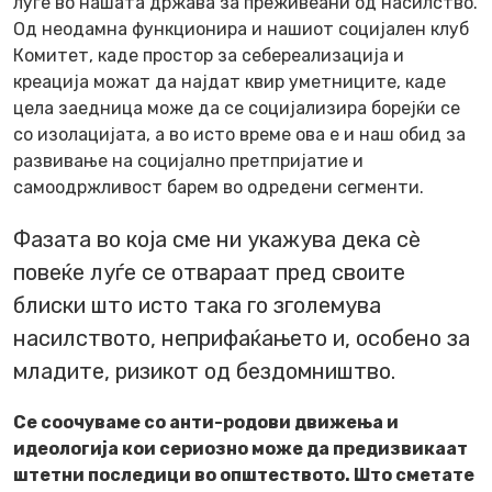
луѓе во нашата држава за преживеани од насилство.
Од неодамна функционира и нашиот социјален клуб
Комитет, каде простор за себереализација и
креација можат да најдат квир уметниците, каде
цела заедница може да се социјализира борејќи се
со изолацијата, а во исто време ова е и наш обид за
развивање на социјално претпријатие и
самоодржливост барем во одредени сегменти.
Фазата во која сме ни укажува дека сè
повеќе луѓе се отвараат пред своите
блиски што исто така го зголемува
насилството, неприфаќањето и, особено за
младите, ризикот од бездомништво.
Се соочуваме со анти-родови движења и
идеологија кои сериозно може да предизвикаат
штетни последици во општеството. Што сметате