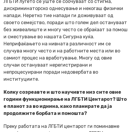
ЛГБТИ луѓето сè уште се соочуваат со стигма,
дискриминаторско однесување и некогаш физички
напади. Неретко тие напади ги доживуваат од
своето семејство, поради што голем дел остануваат
без живеалиште и многу често се обраќаат за помош
и сместување во нашата Сигурна куќа.
Неприфаќањето на нивната различност им се
случува многу често и на работните места или во
самиот процес на вработување. Многу од овие
случаи остануваат нерегистрирани и
непроцесуирани поради недовербата во
институциите.
Колку созреавте и што научивте низ сите овие
години функционирање на ЛГБТИ Центарот? Што
е планот за во иднина, како планирате да ја
продолжите борбата и помошта?
Преку работата на ЛГБТИ центарот ги поминавме