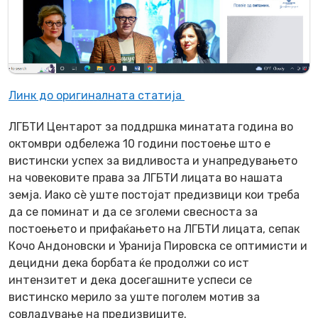
Линк до оригиналната статија
ЛГБТИ Центарот за поддршка минатата година во
октомври одбележа 10 години постоење што е
вистински успех за видливоста и унапредувањето
на човековите права за ЛГБТИ лицата во нашата
земја. Иако сè уште постојат предизвици кои треба
да се поминат и да се зголеми свесноста за
постоењето и прифаќањето на ЛГБТИ лицата, сепак
Кочо Андоновски и Уранија Пировска се оптимисти и
децидни дека борбата ќе продолжи со ист
интензитет и дека досегашните успеси се
вистинско мерило за уште поголем мотив за
совладување на предизвиците.