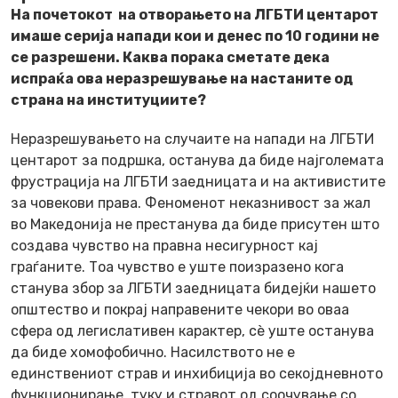
На почетокот на отворањето на ЛГБТИ центарот
имаше серија напади кои и денес по 10 години не
се разрешени. Каква порака сметате дека
испраќа ова неразрешување на настаните од
страна на институциите?
Неразрешувањето на случаите на напади на ЛГБТИ
центарот за подршка, останува да биде најголемата
фрустрација на ЛГБТИ заедницата и на активистите
за човекови права. Феноменот неказнивост за жал
во Македонија не престанува да биде присутен што
создава чувство на правна несигурност кај
граѓаните. Тоа чувство е уште поизразено кога
станува збор за ЛГБТИ заедницата бидејќи нашето
општество и покрај направените чекори во оваа
сфера од легислативен карактер, сè уште останува
да биде хомофобично. Насилството не е
единствениот страв и инхибиција во секојдневното
функционирање, туку и стравот од соочување со