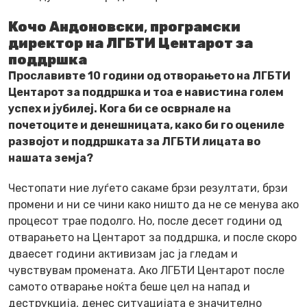
Кочо Андоновски
,
програмски
директор на ЛГБТИ Центарот за
поддршка
Прославивте 10 години од отворањето на ЛГБТИ
Центарот за поддршка и тоа е навистина голем
успех и јубилеј. Кога би се осврнале на
почетоците и денешницата, како би го оцениле
развојот и поддршката за ЛГБТИ лицата во
нашата земја?
Честопати ние луѓето сакаме брзи резултати, брзи
промени и ни се чини како ништо да не се менува ако
процесот трае подолго. Но, после десет години од
отварањето на Центарот за поддршка, и после скоро
дваесет години активизам јас ја гледам и
чувствувам промената. Ако ЛГБТИ Центарот после
самото отварање ноќта беше цел на напад и
деструкција, денес ситуацијата е значително