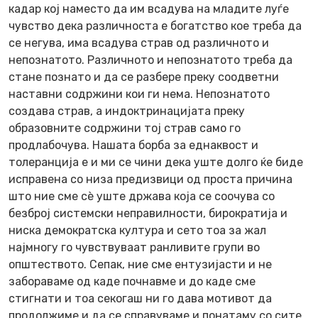
кадар кој наместо да им всадува на младите луѓе
чувство дека различноста е богатство кое треба да
се негува, има всадува страв од различното и
непознатото. Различното и непознатото треба да
стане познато и да се разбере преку соодветни
наставни содржини кои ги нема. Непознатото
создава страв, а индоктринацијата преку
образовните содржини тој страв само го
продлабочува. Нашата борба за еднаквост и
толеранција е и ми се чини дека уште долго ќе биде
исправена со низа предизвици од проста причина
што ние сме сè уште држава која се соочува со
безброј системски неправилности, бирократија и
ниска демократска култура и сето тоа за жал
најмногу го чувствуваат ранливите групи во
општеството. Сепак, ние сме ентузијасти и не
забораваме од каде почнавме и до каде сме
стигнати и тоа секогаш ни го дава мотивот да
продолжиме и да се справуваме и понатаму со сите