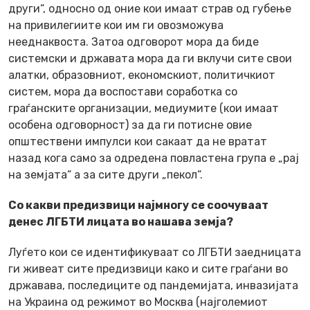
други“, односно од оние кои имаат страв од губење
на привилегиите кои им ги овозможува
нееднаквоста. Затоа одговорот мора да биде
системски и државата мора да ги вклучи сите свои
алатки, образовниот, економскиот, политичкиот
систем, мора да воспостави соработка со
граѓанските организации, медиумите (кои имаат
особена одговорност) за да ги потисне овие
општествени импулси кои сакаат да не вратат
назад кога само за одредена повластена група е „рај
на земјата“ а за сите други „пекол“.
Со какви предизвици најмногу се соочуваат
денес ЛГБТИ лицата во нашава земја?
Луѓето кои се идентификуваат со ЛГБТИ заедницата
ги живеат сите предизвици како и сите граѓани во
државава, последиците од пандемијата, инвазијата
на Украина од режимот во Москва (најголемиот