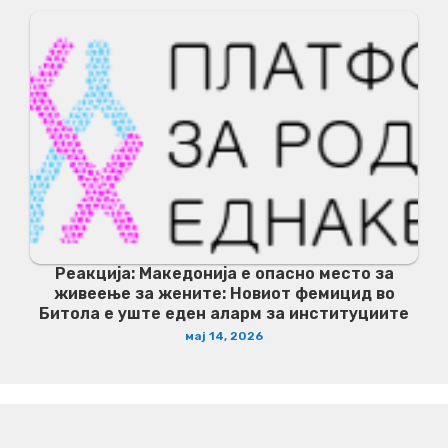
Реакција: Македонија е опасно место за
живеење за жените: Новиот фемицид во
Битола е уште еден аларм за институциите
мај 14, 2026