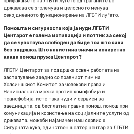
прифаќањето на ЛГБТИ луѓето од граѓаните во
државава се зголемува и целосно го менува
секојдневното функционирање на ЛГБТИ луѓето.
Помошта и сигурноста која ја нуди ЛГБТИ
Центарот е голема мотивација и поттик за секој
да се чувствува слободен да биде тоа што сака
без задршка. Што навистина значи и конкретно
каква помош пружа Центарот?
ЛГБТИ Центарот за поддршка освен работата на
застапување заедно со правниот тим на
Хелсиншкиот Комитет за човекови права и
Националната мрежа против хомофобија и
трансфобија, исто така нуди и сервиси за
заедницата, од бесплатна правна помош, помош при
комуникација и користење на социјалните услуги од
државата, можеби најзначен наш сервис е
Сигурната куќа, единствен шелтер центар за ЛГБТИ