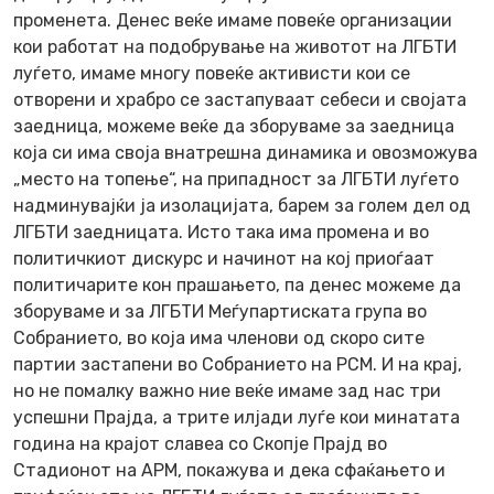
променета. Денес веќе имаме повеќе организации
кои работат на подобрување на животот на ЛГБТИ
луѓето, имаме многу повеќе активисти кои се
отворени и храбро се застапуваат себеси и својата
заедница, можеме веќе да зборуваме за заедница
која си има своја внатрешна динамика и овозможува
„место на топење“, на припадност за ЛГБТИ луѓето
надминувајќи ја изолацијата, барем за голем дел од
ЛГБТИ заедницата. Исто така има промена и во
политичкиот дискурс и начинот на кој приоѓаат
политичарите кон прашањето, па денес можеме да
зборуваме и за ЛГБТИ Меѓупартиската група во
Собранието, во која има членови од скоро сите
партии застапени во Собранието на РСМ. И на крај,
но не помалку важно ние веќе имаме зад нас три
успешни Прајда, а трите илјади луѓе кои минатата
година на крајот славеа со Скопје Прајд во
Стадионот на АРМ, покажува и дека сфаќањето и