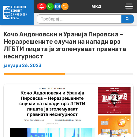
Main Navigation
Skip to content
Пребарувај за:
Koчо Андоновски и Уранија Пировска –
Неразрешените случаи на напади врз
ЛГБТИ лицата ја зголемуваат правната
несигурност
јануари 26, 2023