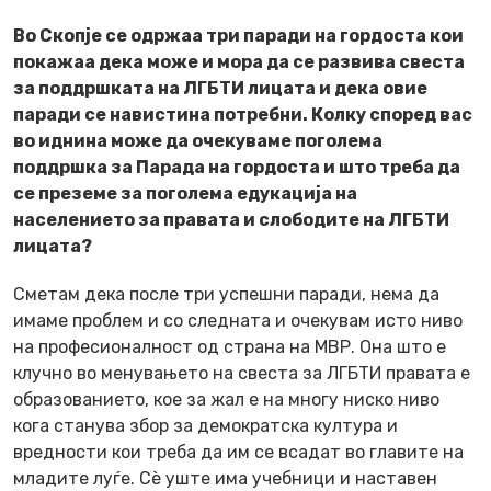
Во Скопје се одржаа три паради на гордоста кои
покажаа дека може и мора да се развива свеста
за поддршката на ЛГБТИ лицата и дека овие
паради се навистина потребни. Колку според вас
во иднина може да очекуваме поголема
поддршка за Парада на гордоста и што треба да
се преземе за поголема едукација на
населението за правата и слободите на ЛГБТИ
лицата?
Сметам дека после три успешни паради, нема да
имаме проблем и со следната и очекувам исто ниво
на професионалност од страна на МВР. Она што е
клучно во менувањето на свеста за ЛГБТИ правата е
образованието, кое за жал е на многу ниско ниво
кога станува збор за демократска култура и
вредности кои треба да им се всадат во главите на
младите луѓе. Сè уште има учебници и наставен