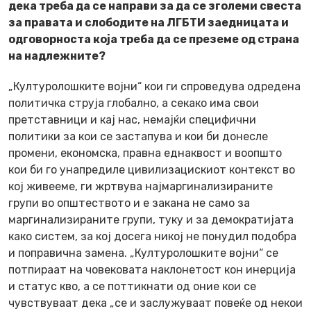
дека треба да се направи за да се зголеми свеста
за правата и слободите на ЛГБТИ заедницата и
одговорноста која треба да се преземе од страна
на надлежните?
„Културолошките војни“ кои ги спроведува одредена
политичка струја глобално, а секако има свои
претставници и кај нас, немајќи специфични
политики за кои се застапува и кои би донесле
промени, економска, правна еднаквост и воопшто
кои би го унапредиле цивилизацискиот контекст во
кој живееме, ги жртвува најмаргинализираните
групи во општеството и е закана не само за
маргинализираните групи, туку и за демократијата
како систем, за кој досега никој не понудил подобра
и поправична замена. „Културолошките војни“ се
потпираат на човековата наклонетост кон инерција
и статус кво, а се поттикнати од оние кои се
чувствуваат дека „се и заслужуваат повеќе од некои