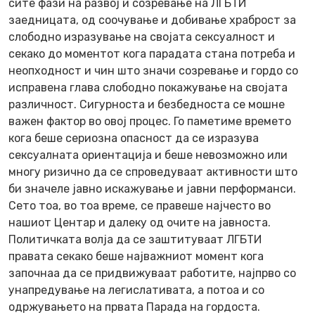
сите фази на развој и созревање на ЛГБТИ
заедницата, од соочување и добивање храброст за
слободно изразување на својата сексуалност и
секако до моментот кога парадата стана потреба и
неопходност и чин што значи созревање и гордо со
исправена глава слободно покажување на својата
различност. Сигурноста и безбедноста се мошне
важен фактор во овој процес. Го паметиме времето
кога беше сериозна опасност да се изразува
сексуалната ориентација и беше невозможно или
многу ризично да се спроведуваат активности што
би значеле јавно искажување и јавни перформанси.
Сето тоа, во тоа време, се правеше најчесто во
нашиот Центар и далеку од очите на јавноста.
Политичката волја да се заштитуваат ЛГБТИ
правата секако беше најважниот момент кога
започнаа да се придвижуваат работите, најпрво со
унапредување на легислативата, а потоа и со
одржувањето на првата Парада на гордоста.