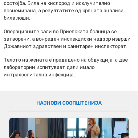
состојба. Била на кислород и исклучително
вознемирана, а резултатите од крвната анализа
биле лоши.
Операционите сали во Приепската болница се
затворени, а вонреден инспекциски надзор изврши
Државниот здравствен и санитарен инспекторат.
Телото на жената е предадено на обдукција, а две
лаборатории испитуваат дали имало
интрахоспитална инфекција,
НАЈНОВИ СООПШТЕНИЈА