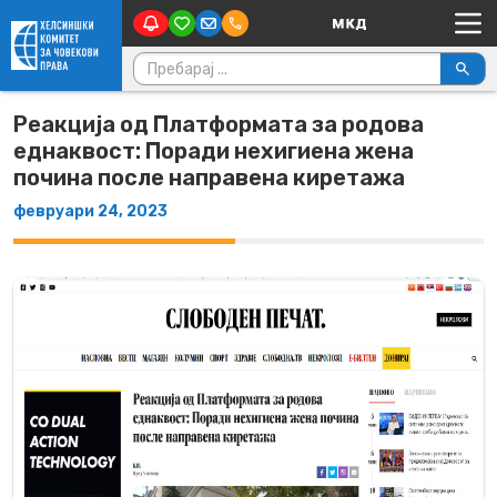
Main Navigation
Skip to content
Пребарувај за:
Реакција од Платформата за родова
еднаквост: Поради нехигиена жена
почина после направена киретажа
февруари 24, 2023