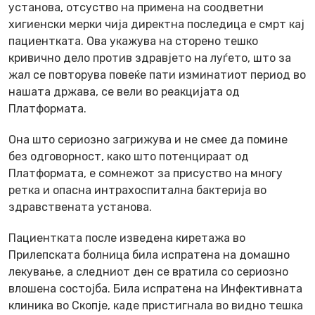
установа, отсуство на примена на соодветни
хигиенски мерки чија директна последица е смрт кај
пациентката. Ова укажува на сторено тешко
кривично дело против здравјето на луѓето, што за
жал се повторува повеќе пати изминатиот период во
нашата држава, се вели во реакцијата од
Платформата.
Она што сериозно загрижува и не смее да помине
без одговорност, како што потенцираат од
Платформата, е сомнежот за присуство на многу
ретка и опасна интрахоспитална бактерија во
здравствената установа.
Пациентката после изведена киретажа во
Прилепската болница била испратена на домашно
лекување, а следниот ден се вратила со сериозно
влошена состојба. Била испратена на Инфективната
клиника во Скопје, каде пристигнала во видно тешка