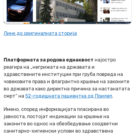
Линк до оригиналната сторија
Платформата за родова еднаквост
најостро
реагира на „негрижата на државата и
здравствените институции при груба повреда на
човековите права и флагрантно кршење на законите
во државата како директна причина за настанатата
смрт“ на
52-годишната пациентка од Прилеп
.
Имено, според информацијата пласирана во
јавноста, постојат индикации за кршење на
законите во однос на обезбедување соодветни
санитарно-хигиенски услови во здравствена