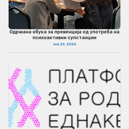
Одржана обука за превенција од употреба на
психоактивни супстанции
мај 22, 2026