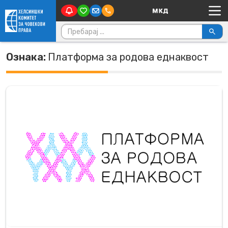
Main Navigation
Skip to content
Пребарувај за:
Ознака:
Платформа за родова еднаквост