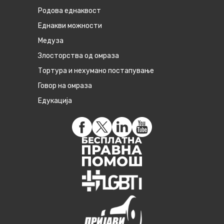
Родова еднаквост
Eднакви можности
Медуза
Злосторства од омраза
Тортура и нехумано постапување
Говор на омраза
Едукација