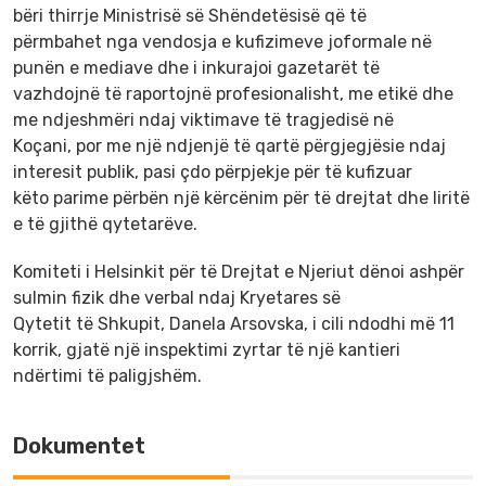
bëri thirrje Ministrisë së Shëndetësisë që të
përmbahet nga vendosja e kufizimeve joformale në
punën e mediave dhe i inkurajoi gazetarët të
vazhdojnë të raportojnë profesionalisht, me etikë dhe
me ndjeshmëri ndaj viktimave të tragjedisë në
Koçani, por me një ndjenjë të qartë përgjegjësie ndaj
interesit publik, pasi çdo përpjekje për të kufizuar
këto parime përbën një kërcënim për të drejtat dhe liritë
e të gjithë qytetarëve.
Komiteti i Helsinkit për të Drejtat e Njeriut dënoi ashpër
sulmin fizik dhe verbal ndaj Kryetares së
Qytetit të Shkupit, Danela Arsovska, i cili ndodhi më 11
korrik, gjatë një inspektimi zyrtar të një kantieri
ndërtimi të paligjshëm.
Dokumentet