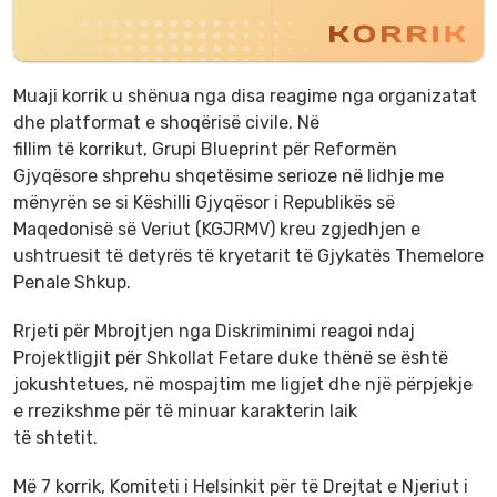
Muaji korrik u shënua nga disa reagime nga organizatat
dhe platformat e shoqërisë civile. Në
fillim të korrikut, Grupi Blueprint për Reformën
Gjyqësore shprehu shqetësime serioze në lidhje me
mënyrën se si Këshilli Gjyqësor i Republikës së
Maqedonisë së Veriut (KGJRMV) kreu zgjedhjen e
ushtruesit të detyrës të kryetarit të Gjykatës Themelore
Penale Shkup.
Rrjeti për Mbrojtjen nga Diskriminimi reagoi ndaj
Projektligjit për Shkollat Fetare duke thënë se është
jokushtetues, në mospajtim me ligjet dhe një përpjekje
e rrezikshme për të minuar karakterin laik
të shtetit.
Më 7 korrik, Komiteti i Helsinkit për të Drejtat e Njeriut i