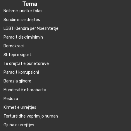
Tema
Ndihmë juridike falas
Sundimi i së drejtës
LGBTI Qendra për Mbështetje
Paraqit diskriminimin
Demokraci
Shtëpi e sigurt
Të drejtat e punëtorëve
Paraqit korrupsion!
Barazia gjinore
Mundësitë e barabarta
Meduza
Kirmet e urrejtjes
Torturë dhe veprim jo human
Gjuha e urrejtjes