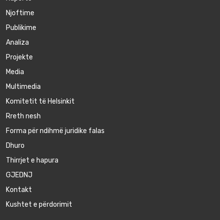
Njoftime
Publikime
Аnaliza
Projekte
Media
Multimedia
Komitetit të Helsinkit
Rreth nesh
Forma për ndihmë juridike falas
Dhuro
Thirrjet e hapura
GJEDNJ
Kontakt
Kushtet e përdorimit