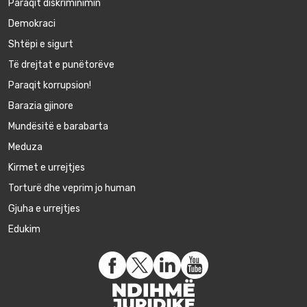
Paraqit diskriminimin
Demokraci
Shtëpi e sigurt
Të drejtat e punëtorëve
Paraqit korrupsion!
Barazia gjinore
Mundësitë e barabarta
Meduza
Kirmet e urrejtjes
Torturë dhe veprim jo human
Gjuha e urrejtjes
Edukim