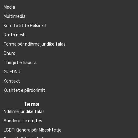
Media
Multimedia
Komitetit të Helsinkit
Rreth nesh
Forma për ndihmë juridike falas
Dhuro
Thirrjet e hapura
GJEDNJ
Kontakt
Kushtet e përdorimit
Tema
Ndihmë juridike falas
Sundimi i së drejtës
LGBTI Qendra për Mbështetje