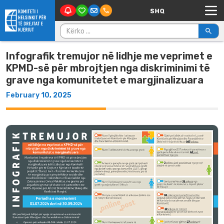
Main Navigation
Skip to content
Kërko për:
Infografik tremujor në lidhje me veprimet e
KPMD-së për mbrojtjen nga diskriminimi të
grave nga komunitetet e margjinalizuara
February 10, 2025