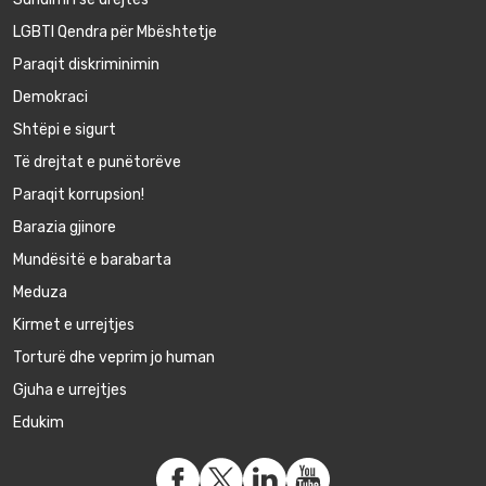
LGBTI Qendra për Mbështetje
Paraqit diskriminimin
Demokraci
Shtëpi e sigurt
Të drejtat e punëtorëve
Paraqit korrupsion!
Barazia gjinore
Mundësitë e barabarta
Meduza
Kirmet e urrejtjes
Torturë dhe veprim jo human
Gjuha e urrejtjes
Edukim