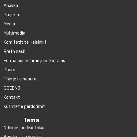
Аnaliza
Projekte
Media
Multimedia
Komitetit të Helsinkit
Rreth nesh
Forma për ndihmë juridike falas
Dhuro
Thirrjet e hapura
GJEDNJ
Kontakt
Kushtet e përdorimit
Tema
Ndihmë juridike falas
Sundimi i së drejtës