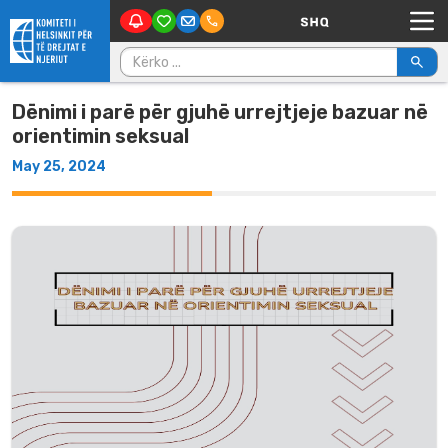
Main Navigation
Skip to content
Kërko për:
Dënimi i parë për gjuhë urrejtjeje bazuar në
orientimin seksual
May 25, 2024