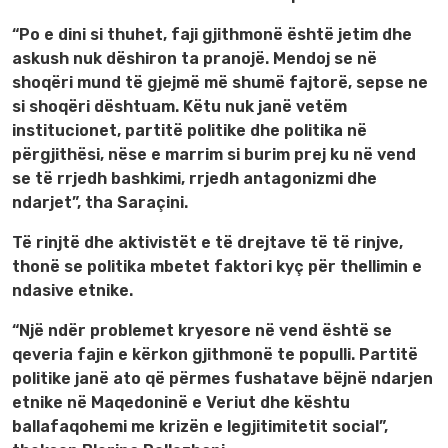
“Po e dini si thuhet, faji gjithmonë është jetim dhe
askush nuk dëshiron ta pranojë. Mendoj se në
shoqëri mund të gjejmë më shumë fajtorë, sepse ne
si shoqëri dështuam. Këtu nuk janë vetëm
institucionet, partitë politike dhe politika në
përgjithësi, nëse e marrim si burim prej ku në vend
se të rrjedh bashkimi, rrjedh antagonizmi dhe
ndarjet”, tha Saraçini.
Të rinjtë dhe aktivistët e të drejtave të të rinjve,
thonë se politika mbetet faktori kyç për thellimin e
ndasive etnike.
“Një ndër problemet kryesore në vend është se
qeveria fajin e kërkon gjithmonë te populli. Partitë
politike janë ato që përmes fushatave bëjnë ndarjen
etnike në Maqedoninë e Veriut dhe kështu
ballafaqohemi me krizën e legjitimitetit social”,