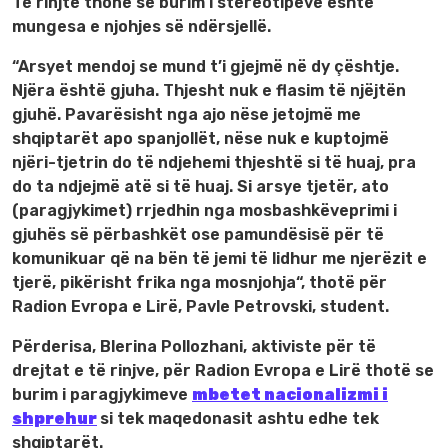
Të rinjtë thonë se burim i stereotipeve është
mungesa e njohjes së ndërsjellë.
“Arsyet mendoj se mund t’i gjejmë në dy çështje.
Njëra është gjuha. Thjesht nuk e flasim të njëjtën
gjuhë. Pavarësisht nga ajo nëse jetojmë me
shqiptarët apo spanjollët, nëse nuk e kuptojmë
njëri-tjetrin do të ndjehemi thjeshtë si të huaj, pra
do ta ndjejmë atë si të huaj. Si arsye tjetër, ato
(paragjykimet) rrjedhin nga mosbashkëveprimi i
gjuhës së përbashkët ose pamundësisë për të
komunikuar që na bën të jemi të lidhur me njerëzit e
tjerë, pikërisht frika nga mosnjohja“, thotë për
Radion Evropa e Lirë, Pavle Petrovski, student.
Përderisa, Blerina Pollozhani, aktiviste për të
drejtat e të rinjve, për Radion Evropa e Lirë thotë se
burim i paragjykimeve
mbetet nacionalizmi i
shprehur
si tek maqedonasit ashtu edhe tek
shqiptarët.