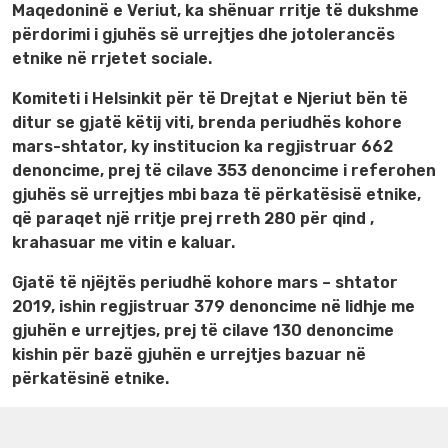
Maqedoninë e Veriut, ka shënuar rritje të dukshme
përdorimi i gjuhës së urrejtjes dhe jotolerancës
etnike në rrjetet sociale.
Komiteti i Helsinkit për të Drejtat e Njeriut bën të
ditur se gjatë këtij viti, brenda periudhës kohore
mars-shtator, ky institucion ka regjistruar 662
denoncime, prej të cilave 353 denoncime i referohen
gjuhës së urrejtjes mbi baza të përkatësisë etnike,
që paraqet një rritje prej rreth 280 për qind ,
krahasuar me vitin e kaluar.
Gjatë të njëjtës periudhë kohore mars – shtator
2019, ishin regjistruar 379 denoncime në lidhje me
gjuhën e urrejtjes, prej të cilave 130 denoncime
kishin për bazë gjuhën e urrejtjes bazuar në
përkatësinë etnike.