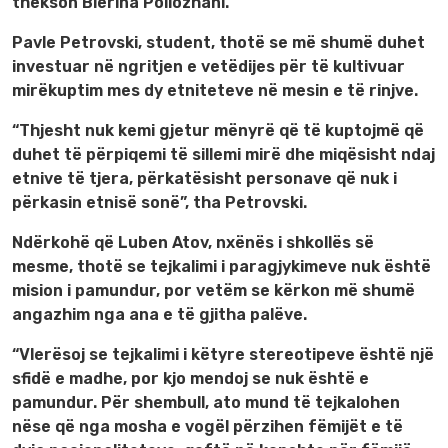
thekson Blerina Pollozhani.
Pavle Petrovski, student, thotë se më shumë duhet
investuar në ngritjen e vetëdijes për të kultivuar
mirëkuptim mes dy etniteteve në mesin e të rinjve.
“Thjesht nuk kemi gjetur mënyrë që të kuptojmë që
duhet të përpiqemi të sillemi mirë dhe miqësisht ndaj
etnive të tjera, përkatësisht personave që nuk i
përkasin etnisë sonë”, tha Petrovski.
Ndërkohë që Luben Atov, nxënës i shkollës së
mesme, thotë se tejkalimi i paragjykimeve nuk është
mision i pamundur, por vetëm se kërkon më shumë
angazhim nga ana e të gjitha palëve.
“Vlerësoj se tejkalimi i këtyre stereotipeve është një
sfidë e madhe, por kjo mendoj se nuk është e
pamundur. Për shembull, ato mund të tejkalohen
nëse që nga mosha e vogël përzihen fëmijët e të