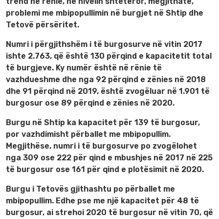
trend në rënie, në nivelin shtetëror, megjithatë,
problemi me mbipopullimin në burgjet në Shtip dhe
Tetovë përsëritet.
Numri i përgjithshëm i të burgosurve në vitin 2017
ishte 2.763, që është 130 përqind e kapacitetit total
të burgjeve. Ky numër është në rënie të
vazhdueshme dhe nga 92 përqind e zënies në 2018
dhe 91 përqind në 2019, është zvogëluar në 1.901 të
burgosur ose 89 përqind e zënies në 2020.
Burgu në Shtip ka kapacitet për 139 të burgosur,
por vazhdimisht përballet me mbipopullim.
Megjithëse, numri i të burgosurve po zvogëlohet
nga 309 ose 222 për qind e mbushjes në 2017 në 225
të burgosur ose 161 për qind e plotësimit në 2020.
Burgu i Tetovës gjithashtu po përballet me
mbipopullim. Edhe pse me një kapacitet për 48 të
burgosur, ai strehoi 2020 të burgosur në vitin 70, që