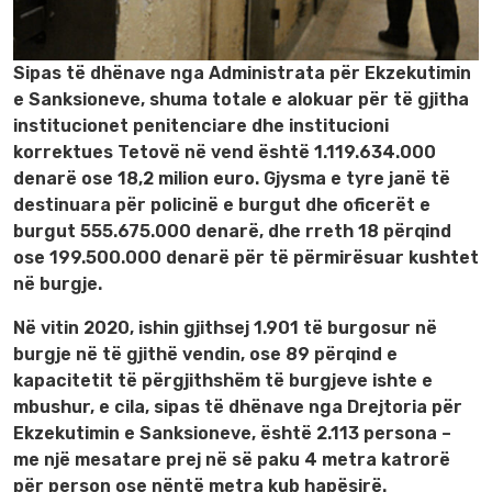
Sipas të dhënave nga Administrata për Ekzekutimin
e Sanksioneve, shuma totale e alokuar për të gjitha
institucionet penitenciare dhe institucioni
korrektues Tetovë në vend është 1.119.634.000
denarë ose 18,2 milion euro. Gjysma e tyre janë të
destinuara për policinë e burgut dhe oficerët e
burgut 555.675.000 denarë, dhe rreth 18 përqind
ose 199.500.000 denarë për të përmirësuar kushtet
në burgje.
Në vitin 2020, ishin gjithsej 1.901 të burgosur në
burgje në të gjithë vendin, ose 89 përqind e
kapacitetit të përgjithshëm të burgjeve ishte e
mbushur, e cila, sipas të dhënave nga Drejtoria për
Ekzekutimin e Sanksioneve, është 2.113 persona –
me një mesatare prej në së paku 4 metra katrorë
për person ose nëntë metra kub hapësirë.