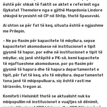
është për shkak të faktit se aktet e referimit nga
Gjykatat Themelore nga e gjithë Maqedonia Lindore
shkojnë kryesisht në CP në Shtip, thotë Spasovski.
Ai shton se për fat të keq, situata është e ngjashme
me Prilepin.
– Ne po flasim për kapacitete të mbyllura, sepse
kapacitetet akomoduese në institucionet e tipit
gjysmë të hapur, por edhe në institucionet e tipit të
mbyllur, siç janë shtëpitë e PK-së, kemi kapacitete
të mjaftueshme akomoduese, por po flasim për
gjysmë të hapura dhe të hapura departamentet e
tipit, për fat të keq, ato të mbyllura. departamentet
tona janë të mbipopulluara, siç është rasti me
Idrizovën, tregon ai.
Komiteti i Helsinkit thotë se aktualisht nuk ka
mbipopullim në institucionet e vuajtjes së dënimit,