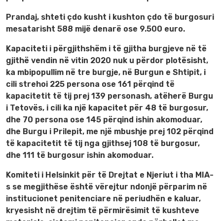
Prandaj, shteti çdo kusht i kushton çdo të burgosuri
mesatarisht 588 mijë denarë ose 9.500 euro.
Kapaciteti i përgjithshëm i të gjitha burgjeve në të
gjithë vendin në vitin 2020 nuk u përdor plotësisht,
ka mbipopullim në tre burgje, në Burgun e Shtipit, i
cili strehoi 225 persona ose 161 përqind të
kapacitetit të tij prej 139 personash, atëherë Burgu
i Tetovës, i cili ka një kapacitet për 48 të burgosur,
dhe 70 persona ose 145 përqind ishin akomoduar,
dhe Burgu i Prilepit, me një mbushje prej 102 përqind
të kapacitetit të tij nga gjithsej 108 të burgosur,
dhe 111 të burgosur ishin akomoduar.
Komiteti i Helsinkit për të Drejtat e Njeriut i tha MIA-
s se megjithëse është vërejtur ndonjë përparim në
institucionet penitenciare në periudhën e kaluar,
kryesisht në drejtim të përmirësimit të kushteve