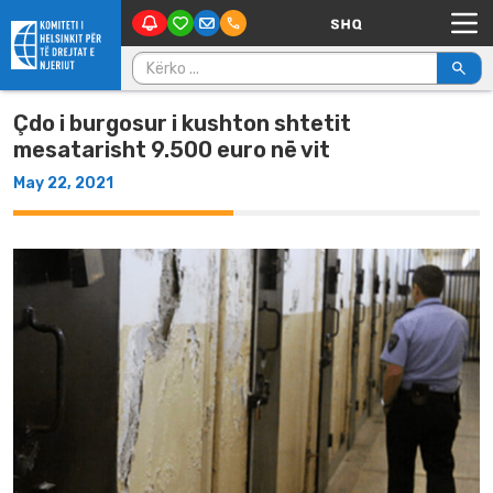
Main Navigation
Skip to content
Kërko për:
Çdo i burgosur i kushton shtetit
mesatarisht 9.500 euro në vit
May 22, 2021