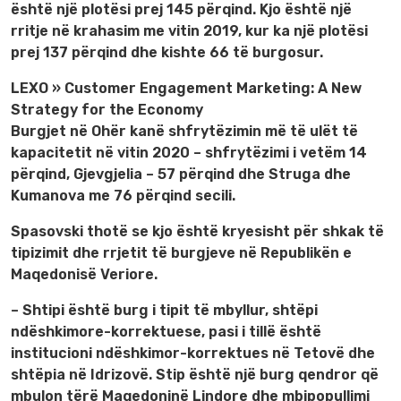
është një plotësi prej 145 përqind. Kjo është një
rritje në krahasim me vitin 2019, kur ka një plotësi
prej 137 përqind dhe kishte 66 të burgosur.
LEXO » Customer Engagement Marketing: A New
Strategy for the Economy
Burgjet në Ohër kanë shfrytëzimin më të ulët të
kapacitetit në vitin 2020 – shfrytëzimi i vetëm 14
përqind, Gjevgjelia – 57 përqind dhe Struga dhe
Kumanova me 76 përqind secili.
Spasovski thotë se kjo është kryesisht për shkak të
tipizimit dhe rrjetit të burgjeve në Republikën e
Maqedonisë Veriore.
– Shtipi është burg i tipit të mbyllur, shtëpi
ndëshkimore-korrektuese, pasi i tillë është
institucioni ndëshkimor-korrektues në Tetovë dhe
shtëpia në Idrizovë. Stip është një burg qendror që
mbulon tërë Maqedoninë Lindore dhe mbipopullimi