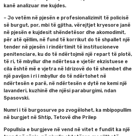
kanë analizuar me kujdes.
– Jo vetëm në pjesën e profesionalizimit të policisë
së burgut, por, mbi të gjitha, vërejtjet kryesore janë
në pjesën e kujdesit shëndetësor dhe akomodimit,
për atë qëllim, në fund të korrikut do të shpallet një
tender në pjesën i rindërtimit të institucioneve
penitenciare, ku do të ndërtojmë një repart të plotë,
të ri, të mbyllur dhe ndërtesa e vjetër ekzistuese e
cila është më e vjetra në Idrizovë do të shembet dhe
një pavijon i ri i mbyllur do të ndërtohet në
ndërtesën e parë, në ndërtesën e dytë ne kemi një
lavanderi, kuzhinë dhe njësi paraburgimi, ndan
Spasovski.
Numri i të burgosurve po zvogëlohet, ka mbipopullim
në burgjet në Shtip, Tetovë dhe Prilep
Popullsia e burgjeve në vend në vitet e fundit ka një