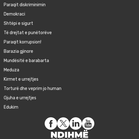
Paraqit diskriminimin
Demokraci
Shtëpi e sigurt
Të drejtat e punëtorëve
Paraqit korrupsion!
Barazia gjinore
Mundësitë e barabarta
Meduza
Kirmet e urrejtjes
Torturë dhe veprim jo human
Gjuha e urrejtjes
Edukim