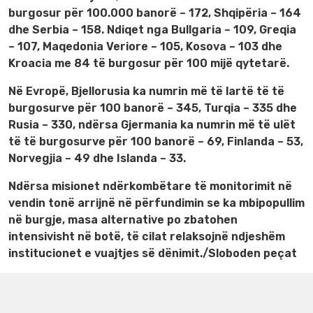
burgosur për 100.000 banorë – 172, Shqipëria – 164
dhe Serbia – 158. Ndiqet nga Bullgaria – 109, Greqia
– 107, Maqedonia Veriore – 105, Kosova – 103 dhe
Kroacia me 84 të burgosur për 100 mijë qytetarë.
Në Evropë, Bjellorusia ka numrin më të lartë të të
burgosurve për 100 banorë – 345, Turqia – 335 dhe
Rusia – 330, ndërsa Gjermania ka numrin më të ulët
të të burgosurve për 100 banorë – 69, Finlanda – 53,
Norvegjia – 49 dhe Islanda – 33.
Ndërsa misionet ndërkombëtare të monitorimit në
vendin tonë arrijnë në përfundimin se ka mbipopullim
në burgje, masa alternative po zbatohen
intensivisht në botë, të cilat relaksojnë ndjeshëm
institucionet e vuajtjes së dënimit./Sloboden peçat