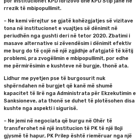
por institucionet KPD Idrizovo dhe KPD Stip janë në
rrezik të mbipopullimit.
– Ne kemi vërejtur se gjatë kohëzgjatjes së vizitave
tona në institucionet e vuajtjes së dënimit në
periudhën nga gushti deri në tetor 2020. Zbatimi i
masave alternative si zëvendësim i dënimit efektiv
me burg do të çojë në një zgjidhje afatgjatë të këtij
problemi, pra zvogëlimin e mbipopullimit, por edhe
me përmirësimin e kushteve në burgje, thonë ata.
Lidhur me pyetjen pse të burgosurit nuk
shpërndahen në burgjet që kanë më shumë
kapacitet të lirë nga Administrata për Ekzekutimin e
Sanksioneve, ata thonë se duhet të plotësohen disa
kushte nga aspekti i sigurisë.
– Ne jemi në negociata që burgu në Ohër të
transferohet në një institucion të PK të një lloji
gjysmë të hapur, PK Prilep është riemëruar nga një