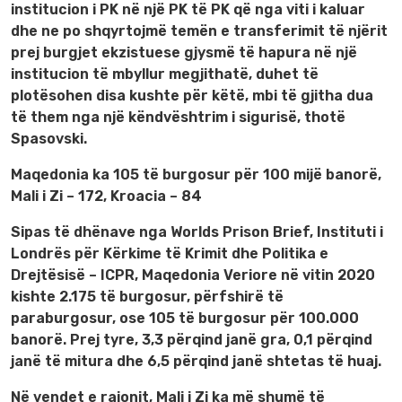
institucion i PK në një PK të PK që nga viti i kaluar
dhe ne po shqyrtojmë temën e transferimit të njërit
prej burgjet ekzistuese gjysmë të hapura në një
institucion të mbyllur megjithatë, duhet të
plotësohen disa kushte për këtë, mbi të gjitha dua
të them nga një këndvështrim i sigurisë, thotë
Spasovski.
Maqedonia ka 105 të burgosur për 100 mijë banorë,
Mali i Zi – 172, Kroacia – 84
Sipas të dhënave nga Worlds Prison Brief, Instituti i
Londrës për Kërkime të Krimit dhe Politika e
Drejtësisë – ICPR, Maqedonia Veriore në vitin 2020
kishte 2.175 të burgosur, përfshirë të
paraburgosur, ose 105 të burgosur për 100.000
banorë. Prej tyre, 3,3 përqind janë gra, 0,1 përqind
janë të mitura dhe 6,5 përqind janë shtetas të huaj.
Në vendet e rajonit, Mali i Zi ka më shumë të