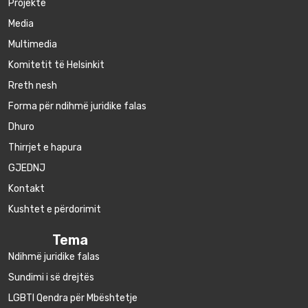
Projekte
Media
Multimedia
Komitetit të Helsinkit
Rreth nesh
Forma për ndihmë juridike falas
Dhuro
Thirrjet e hapura
GJEDNJ
Kontakt
Kushtet e përdorimit
Tema
Ndihmë juridike falas
Sundimi i së drejtës
LGBTI Qendra për Mbështetje