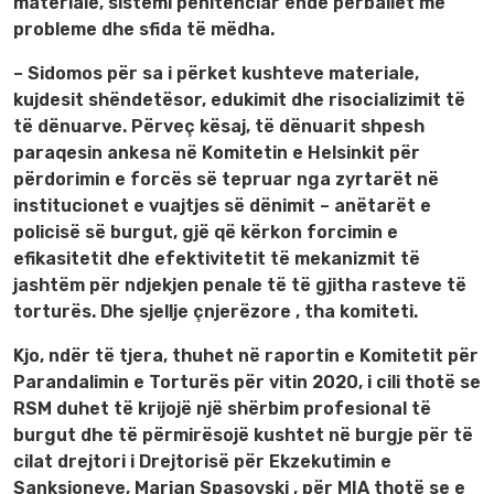
materiale, sistemi penitenciar ende përballet me
probleme dhe sfida të mëdha.
– Sidomos për sa i përket kushteve materiale,
kujdesit shëndetësor, edukimit dhe risocializimit të
të dënuarve. Përveç kësaj, të dënuarit shpesh
paraqesin ankesa në Komitetin e Helsinkit për
përdorimin e forcës së tepruar nga zyrtarët në
institucionet e vuajtjes së dënimit – anëtarët e
policisë së burgut, gjë që kërkon forcimin e
efikasitetit dhe efektivitetit të mekanizmit të
jashtëm për ndjekjen penale të të gjitha rasteve të
torturës. Dhe sjellje çnjerëzore , tha komiteti.
Kjo, ndër të tjera, thuhet në raportin e Komitetit për
Parandalimin e Torturës për vitin 2020, i cili thotë se
RSM duhet të krijojë një shërbim profesional të
burgut dhe të përmirësojë kushtet në burgje për të
cilat drejtori i Drejtorisë për Ekzekutimin e
Sanksioneve, Marjan Spasovski , për MIA thotë se e