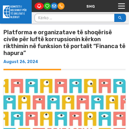
Main Navigation
Skip to content
Kërko për:
Platforma e organizatave të shoqërisë
civile për luftë korrupsionin kërkon
rikthimin në funksion të portalit “Financa të
hapura”
August 26, 2024