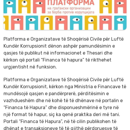
Platforma e Organizatave të Shoqërisë Civile për Luftë
Kundër Korrupsionit dënon ashpër pamundësimin e
qasjes të publikut në informacionet e Thesari dhe
kërkon që portali “Financa të hapura” të rikthehet
urgjentisht në funksion.
Platforma e Organizatave të Shoqërisë Civile për Luftë
Kundër Korrupsionit, kërkon nga Ministria e Financave të
mundësojë qasjen e pandërprerë, përditësimin e
vazhdueshëm dhe në kohë të të dhënave në portalin e
“Financa të Hapura” dhe disponueshmërinë e tyre në
një format të hapur, siç ka qenë praktika deri më tani.
Portali “Financa të Hapura”, në të cilin publikohen të
dhënat e transaksioneve të të gjithë përdoruesve të