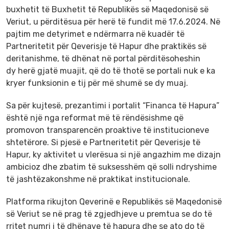
buxhetit të Buxhetit të Republikës së Maqedonisë së
Veriut, u përditësua për herë të fundit më 17.6.2024. Në
pajtim me detyrimet e ndërmarra në kuadër të
Partneritetit për Qeverisje të Hapur dhe praktikës së
deritanishme, të dhënat në portal përditësoheshin
dy herë gjatë muajit, që do të thotë se portali nuk e ka
kryer funksionin e tij për më shumë se dy muaj.
Sa për kujtesë, prezantimi i portalit “Financa të Hapura”
është një nga reformat më të rëndësishme që
promovon transparencën proaktive të institucioneve
shtetërore. Si pjesë e Partneritetit për Qeverisje të
Hapur, ky aktivitet u vlerësua si një angazhim me dizajn
ambicioz dhe zbatim të suksesshëm që solli ndryshime
të jashtëzakonshme në praktikat institucionale.
Platforma rikujton Qeverinë e Republikës së Maqedonisë
së Veriut se në prag të zgjedhjeve u premtua se do të
rritet numri i të dhënave të hapura dhe se ato do të