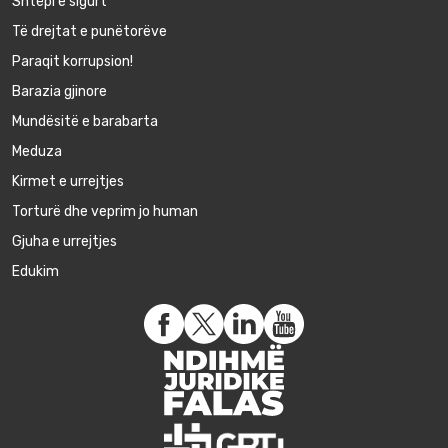
Shtëpi e sigurt
Të drejtat e punëtorëve
Paraqit korrupsion!
Barazia gjinore
Mundësitë e barabarta
Meduza
Kirmet e urrejtjes
Torturë dhe veprim jo human
Gjuha e urrejtjes
Edukim