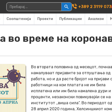
Main Navigati
Пребарувај за:
+389 2 3119 073
и
Соопштенија
Проекти
Публикации
Анализи
а во време на коронав
Во втората половина од месецот, почнаа
намалуваат пријавите за отпуштања од
работа, но и да расте бројот на пријави 
работници на кои платата не им била
исплатена или им била намалена дури и 
проценти, незаконски повикувајќи се на
институтот „виша сила“. Во периодот од
28 април 2020 година, Хелсиншкиот ко