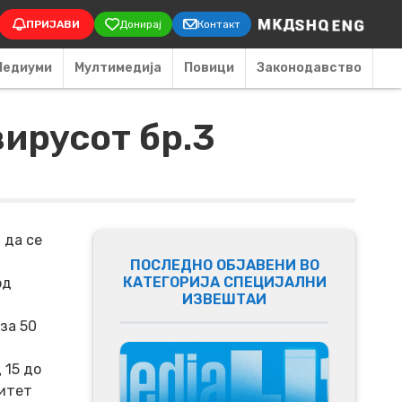
on
ПРИЈАВИ
Донирај
Контакт
Медиуми
Мултимедија
Повици
Законодавство
ирусот бр.3
 да се
ПОСЛЕДНО ОБЈАВЕНИ ВО
КАТЕГОРИЈА СПЕЦИЈАЛНИ
од
ИЗВЕШТАИ
за 50
 15 до
митет