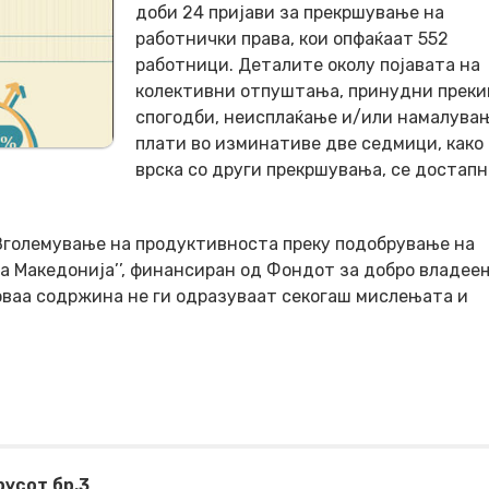
доби 24 пријави за прекршување на
работнички права, кои опфаќаат 552
работници. Деталите околу појавата на
колективни отпуштања, принудни преки
спогодби, неисплаќање и/или намалува
плати во изминативе две седмици, како 
врска со други прекршувања, се достапн
,Зголемување на продуктивноста преку подобрување на
а Македонија’’, финансиран од Фондот за добро владее
оваа содржина не ги одразуваат секогаш мислењата и
русот бр.3