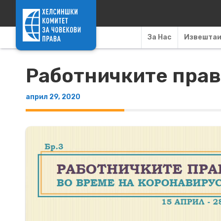
Skip to content
За Нас
Извешта
Работничките прав
април 29, 2020