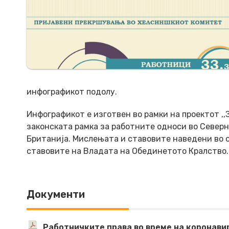
инфографикот подолу.
Инфографикот е изготвен во рамки на проектот ,
законската рамка за работните односи во Северн
Британија. Мислењата и ставовите наведени во 
ставовите на Владата на Обединетото Кралство.
Документи
Работничките права во време на коронави