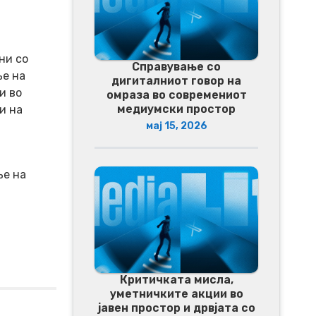
ни со
Справување со
ње на
дигиталниот говор на
и во
омраза во современиот
медиумски простор
и на
мај 15, 2026
ње на
Критичката мисла,
уметничките акции во
јавен простор и дрвјата со