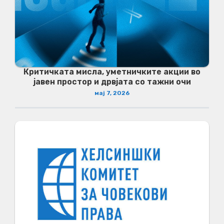
Критичката мисла, уметничките акции во
јавен простор и дрвјата со тажни очи
мај 7, 2026