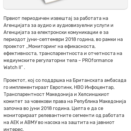
Првиот периодичен извештај за работата на
Агенцијата за аудио и аудиовизуелни услуги и
Агенцијата за електронски комуникации е за
периодот јуни-септември 2018 година, во рамки на
проектот ,,Мониторинг на ефикасноста,
ефективноста, транспарентноста и отчетноста на
медиумските регулаторни тела – PROformance
Watch II” .
Проектот, кој со поддршка на Британската амбасада
го имплементираат Евротинк, НВО Инфоцентар,
Транспарентност Македонија и Хелсиншкиот
комитет за човекови права на Република Македонија
започна во јуни 2018 година. Целта е да се
мониторираат релевантните сегменти од работата
на АЕК и АВМУ во насока на заштита на јавниот
интерес.