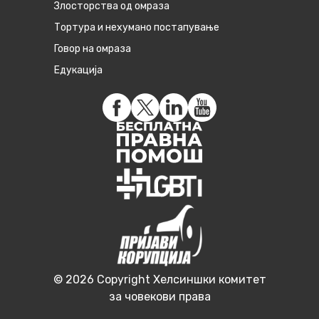
Злосторства од омраза
Тортура и нехумано постапување
Говор на омраза
Едукација
© 2026 Copyright Хелсиншки комитет
за човекови права