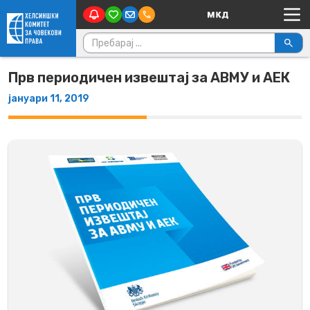
Main Navigation
Skip to content
Пребарувај за:
Прв периодичен извештај за АВМУ и АЕК
јануари 11, 2019