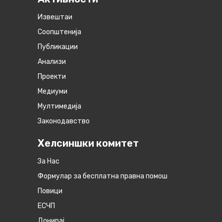
Извештаи
Соопштенија
Публикации
Анализи
Проекти
Медиуми
Мултимедија
Законодавство
Хелсиншки комитет
За Нас
Формулар за бесплатна правна помош
Повици
ЕСЧП
Донирај